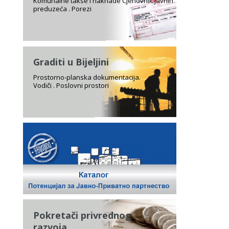
Komunalne takse i naknade Cjenovnik javnih
preduzeća . Porezi
Graditi u Bijeljini
Prostorno-planska dokumentacija.
Vodiči . Poslovni prostori
Pokretači privrednog
razvoja