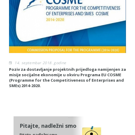
14. septembar 2018. godine
Poziv za dostavljanje projektnih prijedloga namijenjen za
Po
misije socijalne ekonomije u okviru Programa EU COSME
fi
(Programme for the Competitiveness of Enterprises and
t
SMEs) 2014-2020.
in
sr
Pitajte, nadležni smo
Pitajte, nadležni smo