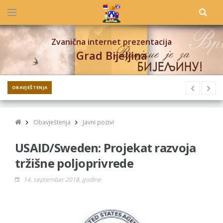
Zvanična internet prezentacija
Grad Bijeljina
OBAVJEŠTENJA
Obavještenja
Javni pozivi
USAID/Sweden: Projekat razvoja
tržišne poljoprivrede
14. septembar 2018. godine