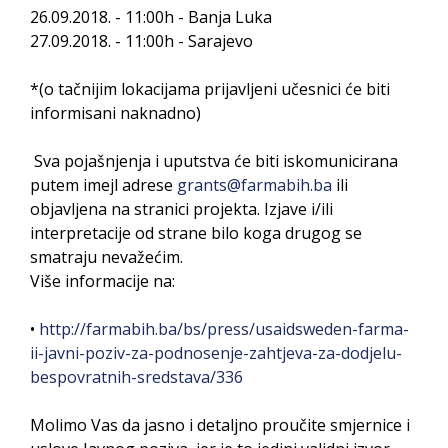
26.09.2018. - 11:00h - Banja Luka
27.09.2018. - 11:00h - Sarajevo
*(o tačnijim lokacijama prijavljeni učesnici će biti
informisani naknadno)
Sva pojašnjenja i uputstva će biti iskomunicirana
putem imejl adrese
grants@farmabih.ba
ili
objavljena na stranici projekta. Izjave i/ili
interpretacije od strane bilo koga drugog se
smatraju nevažećim.
Više informacije na:
•
http://farmabih.ba/bs/press/usaidsweden-farma-
ii-javni-poziv-za-podnosenje-zahtjeva-za-dodjelu-
bespovratnih-sredstava/336
Molimo Vas da jasno i detaljno proučite smjernice i