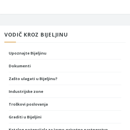
VODIČ KROZ BIJELJINU
Upoznajte Bijeljinu
Dokumenti
Zašto ulagati u Bijeljinu?
Industrijske zone
Troškovi poslovanja
Graditi u Bijeljini
Katalog potencijala za Javno-privatno partnerstvo