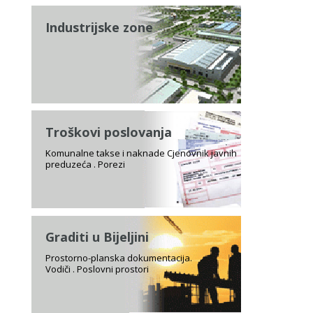
Industrijske zone
Troškovi poslovanja
Komunalne takse i naknade Cjenovnik javnih
preduzeća . Porezi
Graditi u Bijeljini
Prostorno-planska dokumentacija.
Vodiči . Poslovni prostori