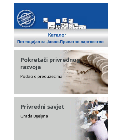
Pokretači privrednog
razvoja
Podaci o preduzećima
Privredni savjet
Grada Bijeljina