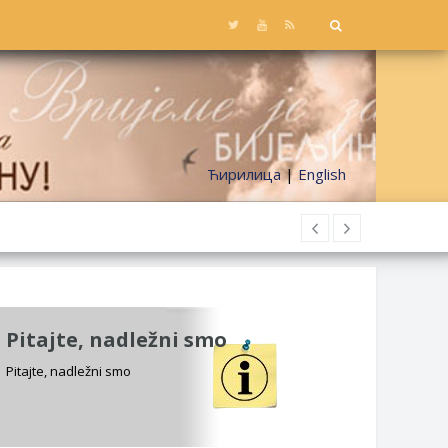
Ћирилица
|
English
Pitajte, nadležni smo
Pitajte, nadležni smo