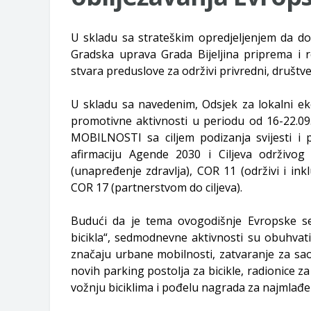
U skladu sa strateškim opredjeljenjem da 
Gradska uprava Grada Bijeljina priprema i r
stvara preduslove za održivi privredni, društve
U skladu sa navedenim, Odsjek za lokalni ek
promotivne aktivnosti u periodu od 16-22.0
MOBILNOSTI sa ciljem podizanja svijesti i 
afirmaciju Agende 2030 i Ciljeva održiv
(unapređenje zdravlja), COR 11 (održivi i inkl
COR 17 (partnerstvom do ciljeva).
Budući da je tema ovogodišnje Evropske se
bicikla“, sedmodnevne aktivnosti su obuhvatil
značaju urbane mobilnosti, zatvaranje za sao
novih parking postolja za bicikle, radionice z
vožnju biciklima i pođelu nagrada za najmlađ