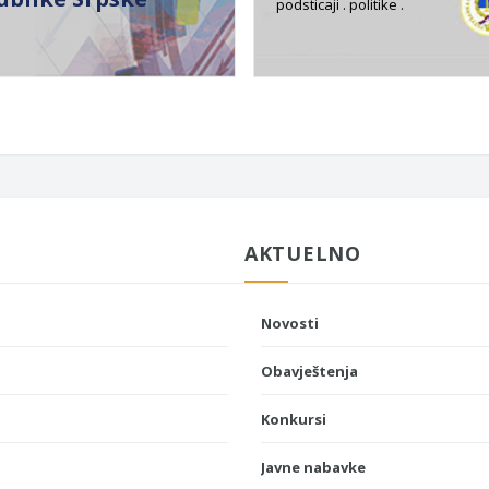
podsticaji . politike .
AKTUELNO
Novosti
Obavještenja
Konkursi
Javne nabavke