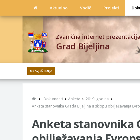
Aktuelno
Vodič
Projekti
Dok
Zvanična internet prezentacij
Grad Bijeljina
OBAVJEŠTENJA
Dokumenti
Ankete
2019. godina
Anketa stanovnika Grada Bijeljina u sklopu obilježavanja Ev
Anketa stanovnika G
obilježavanja Evrop