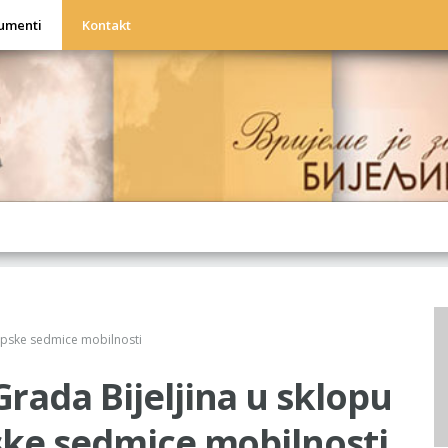
umenti
Kontakt
a
ropske sedmice mobilnosti
rada Bijeljina u sklopu
ske sedmice mobilnosti