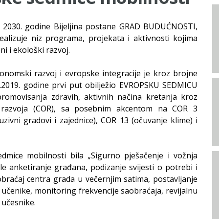
do 2030. godine Bijeljina postane GRAD BUDUĆNOSTI,
ealizuje niz programa, projekata i aktivnosti kojima
ni i ekološki razvoj.
onomski razvoj i evropske integracije je kroz brojne
9.2019. godine prvi put obilježio EVROPSKU SEDMICU
promovisanja zdravih, aktivnih načina kretanja kroz
og razvoja (COR), sa posebnim akcentom na COR 3
uzivni gradovi i zajednice), COR 13 (očuvanje klime) i
dmice mobilnosti bila „Sigurno pješačenje i vožnja
e anketiranje građana, podizanje svijesti o potrebi i
braćaj centra grada u večernjim satima, postavljanje
a učenike, monitoring frekvencije saobraćaja, revijalnu
e učesnike.