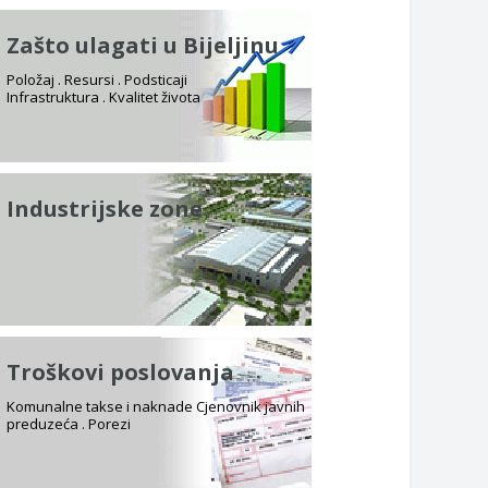
Zašto ulagati u Bijeljinu
Položaj . Resursi . Podsticaji
Infrastruktura . Kvalitet života
Industrijske zone
Troškovi poslovanja
Komunalne takse i naknade Cjenovnik javnih
preduzeća . Porezi