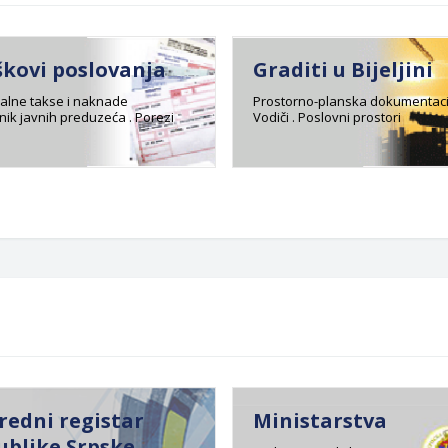
škovi poslovanja
Graditi u Bijeljini
lne takse i naknade
Prostorno-planska dokumentaci
ik javnih preduzeća . Porezi
Vodiči . Poslovni prostori
redni registar
Ministarstva
ublike Srpske