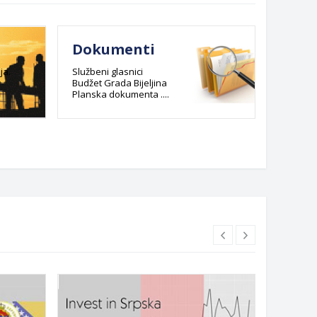
Dokumenti
E-re
admi
ja.
Službeni glasnici
Budžet Grada Bijeljina
post
Planska dokumenta ....