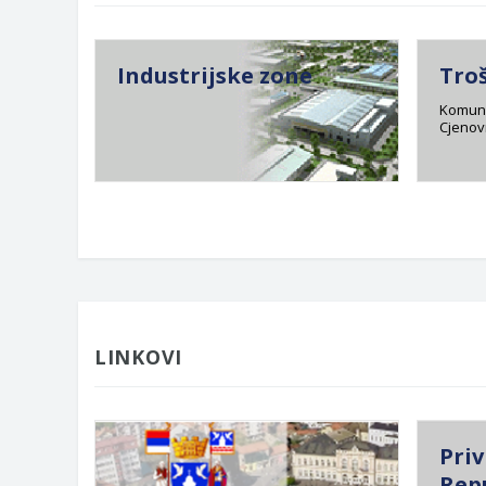
Industrijske zone
Tro
Komuna
Cjenovn
LINKOVI
Priv
Rep