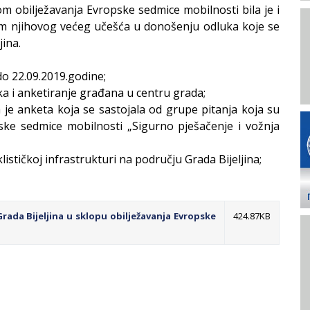
m obilježavanja Evropske sedmice mobilnosti bila je i
ljem njihovog većeg učešća u donošenju odluka koje se
jina.
 do 22.09.2019.godine;
a i anketiranje građana u centru grada;
a je anketa koja se sastojala od grupe pitanja koja su
ke sedmice mobilnosti „Sigurno pješačenje i vožnja
lističkoj infrastrukturi na području Grada Bijeljina;
rada Bijeljina u sklopu obilježavanja Evropske
424.87KB