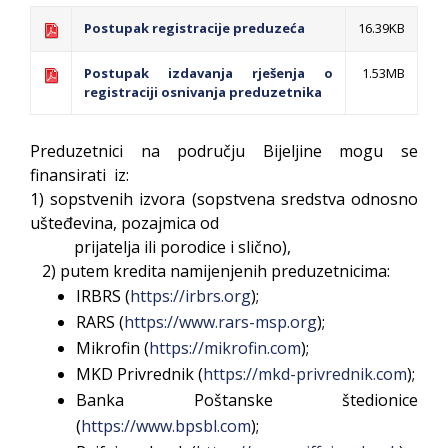
Postupak registracije preduzeća
16.39KB
Postupak izdavanja rješenja o
1.53MB
registraciji osnivanja preduzetnika
Preduzetnici na području Bijeljine mogu se
finansirati iz:
1) sopstvenih izvora (sopstvena sredstva odnosno
ušteđevina, pozajmica od
prijatelja ili porodice i slično),
2) putem kredita namijenjenih preduzetnicima:
IRBRS (
https://irbrs.org
);
RARS (
https://www.rars-msp.org
);
Mikrofin (
https://mikrofin.com
);
MKD Privrednik (
https://mkd-privrednik.com
);
Banka Poštanske štedionice
(
https://www.bpsbl.com
);