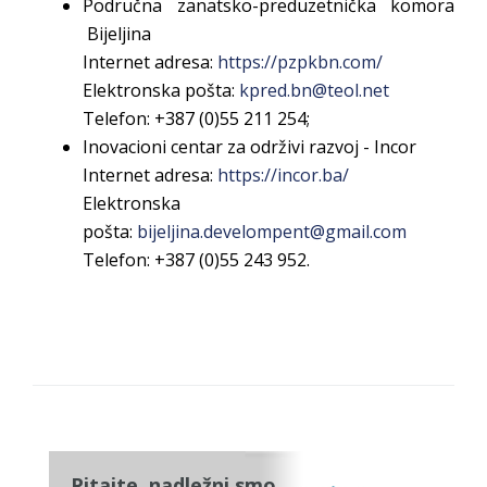
Područna zanatsko-preduzetnička komora
Bijeljina
Internet adresa:
https://pzpkbn.com/
Elektronska pošta:
kpred.bn@teol.net
Telefon: +387 (0)
55 211 254;
Inovacioni centar za održivi razvoj - Incor
Internet adresa:
https://incor.ba/
Elektronska
pošta:
b
ijeljina.develompent@gmail.com
Telefon: +387 (0)55
243 952
.
Pitajte, nadležni smo