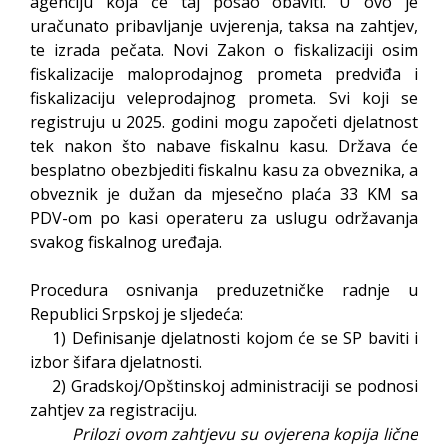
agenciju koja će taj posao obaviti. U ovo je
uračunato pribavljanje uvjerenja, taksa na zahtjev,
te izrada pečata. Novi Zakon o fiskalizaciji osim
fiskalizacije maloprodajnog prometa predviđa i
fiskalizaciju veleprodajnog prometa. Svi koji se
registruju u 2025. godini mogu započeti djelatnost
tek nakon što nabave fiskalnu kasu. Država će
besplatno obezbjediti fiskalnu kasu za obveznika, a
obveznik je dužan da mjesečno plaća 33 KM sa
PDV-om po kasi operateru za uslugu održavanja
svakog fiskalnog uređaja.
Procedura osnivanja preduzetničke radnje u
Republici Srpskoj je sljedeća:
1) Definisanje djelatnosti kojom će se SP baviti i
izbor šifara djelatnosti.
2) Gradskoj/Opštinskoj administraciji se podnosi
zahtjev za registraciju.
Prilozi ovom zahtjevu su ovjerena kopija lične