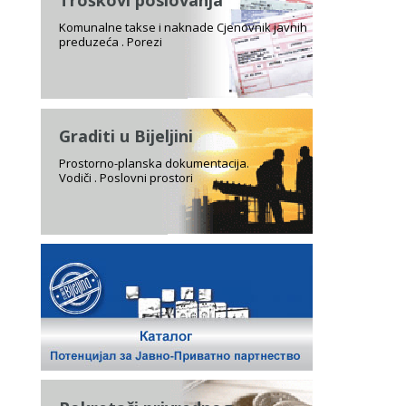
Troškovi poslovanja
Komunalne takse i naknade Cjenovnik javnih
preduzeća . Porezi
Graditi u Bijeljini
Prostorno-planska dokumentacija.
Vodiči . Poslovni prostori