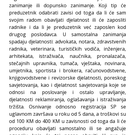
zanimanje ili dopunsko zanimanje. Koji tip će
preduzetnik odabrati zavisi od toga da li će sam
svojim radom obavljati djelatnost ili će zaposliti
radnike i da li je preduzetnik već zaposlen kod
drugog poslodavca. U samostalna zanimanja
spadaju djelatnosti: advokata, notara, zdravstvenih
radnika, veterinara, turističkih vodiča, inženjera,
arhitekata, istraživača, naučnika, pronalazača,
stečajnih upravnika, tumača, vještaka, novinara,
umjetnika, sportista i brokera, računovodstvene,
knjigovodstvene i revizorske djelatnosti, poreskog
savjetovanja, kao i djelatnost savjetovanja koje se
odnosi na poslovanje i ostalo upravljanje,
djelatnosti reklamiranja, oglašavanja i istraživanja
tržišta. Osnivanje odnosno registracija SP se
uglavnom završava u roku od 5 dana, a troškovi su
od 100 KM do 400 KM u zavisnosti od toga da li će
proceduru obavljati samostalno ili se angažuje