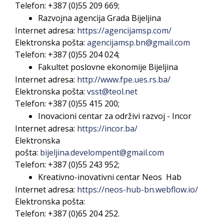
Telefon: +387 (0)55 209 669;
Razvojna agencija Grada Bijeljina
Internet adresa:
https://agencijamsp.com/
Elektronska pošta:
agencijamsp.bn@gmail.com
Telefon: +387 (0)55 204 024;
Fakultet poslovne ekonomije Bijeljina
Internet adresa:
http://www.fpe.ues.rs.ba/
Elektronska pošta:
vsst@teol.net
Telefon: +387 (0)55 415 200;
Inovacioni centar za održivi razvoj - Incor
Internet adresa:
https://incor.ba/
Elektronska
pošta:
b
ijeljina.develompent@gmail.com
Telefon: +387 (0)55
243 952;
Kreativno-inovativni centar Neos Hab
Internet adresa:
https://neos-hub-bn.webflow.io/
Elektronska pošta:
Telefon: +387 (0)
65 204 252.