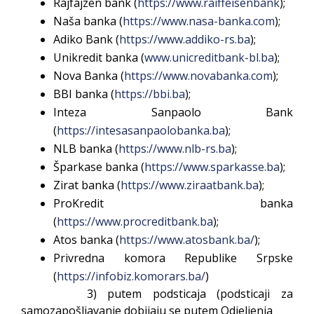
Rajfajzen bank (
https://www.raiffeisenbank
);
Naša banka (
https://www.nasa-banka.com
);
Adiko Bank (
https://www.addiko-rs.ba
);
Unikredit banka (
www.unicreditbank-bl.ba
);
Nova Banka (
https://www.novabanka.com
);
BBI banka (
https://bbi.ba
);
Inteza Sanpaolo Bank
(
https://intesasanpaolobanka.ba
);
NLB banka (
https://www.nlb-rs.ba
);
Šparkase banka (
https://www.sparkasse.ba
);
Zirat banka (
https://www.ziraatbank.ba
);
ProKredit banka
(
https://www.procreditbank.ba
);
Atos banka (
https://www.atosbank.ba/
);
Privredna komora Republike Srpske
(
https://infobiz.komorars.ba/
)
3) putem podsticaja (podsticaji za
samozapošljavanje dobijaju se putem Odjeljenja