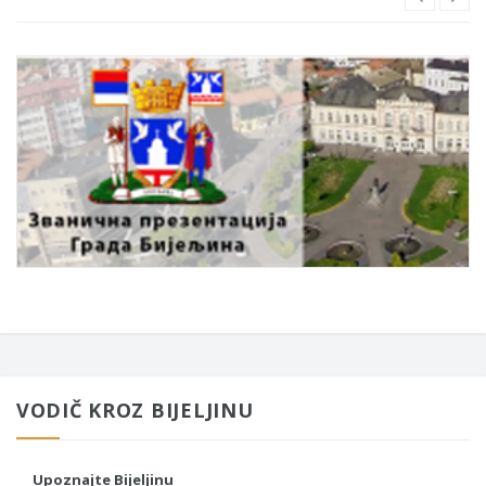
VODIČ KROZ BIJELJINU
Upoznajte Bijeljinu