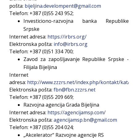
pošta:
b
ijeljina.develompent@gmail.com
Telefon: +387 (0)55
243 952;
Investiciono-razvojna banka Republike
Srpske
Internet adresa:
https://irbrs.org/
Elektronska pošta:
info@irbrs.org
Telefon: +387 (0)51 334 700;
Zavod za zapošljavanje Republike Srpske -
Filijala Bijeljina
Internet
adresa:
http://www.zzzrs.net/index.php/kontakt/kat/bijel
Elektronska pošta:
fbn@fbn.zzzrs.net
Telefon: +387 (0)55 209 669;
Razvojna agencija Grada Bijeljina
Internet adresa:
https://agencijamsp.com/
Elektronska pošta:
agencijamsp.bn@gmail.com
Telefon: +387 (0)55 204 024;
„Akcelerator“ Razvojne agencije RS