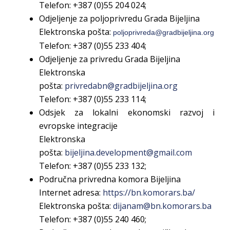
Telefon: +387 (0)
55 204 024;
Odjeljenje za poljoprivredu Grada Bijeljina
Elektronska pošta:
poljoprivreda@gradbijeljina.org
Telefon: +387 (0)
55 233 404;
Odjeljenje za privredu Grada Bijeljina
Elektronska
pošta:
privredabn@gradbijeljina.org
Telefon: +387 (0)
55 233 114;
Odsjek za lokalni ekonomski razvoj i
evropske integracije
Elektronska
pošta:
b
ijeljina.development@gmail.com
Telefon: +387 (0)
55 233 132;
Područna privredna komora Bijeljina
Internet adresa:
https://bn.komorars.ba/
Elektronska pošta:
dijanam@bn.komorars.ba
Telefon: +387 (0)
55
240 460;