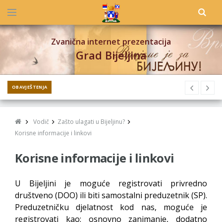
Zvanična internet prezentacija
Grad Bijeljina
OBAVJEŠTENJA
Vodič
Zašto ulagati u Bijeljinu?
Korisne informacije i linkovi
Korisne informacije i linkovi
U Bijeljini je moguće registrovati privredno
društveno (DOO) ili biti samostalni preduzetnik (SP).
Preduzetničku djelatnost kod nas, moguće je
registrovati kao: osnovno zanimanje, dodatno