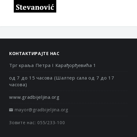
КОНТАКТИРАЈТЕ НАС
Трг краља Петра I Карађорђевића 1
од 7 до 15 часова (Шалтер сала од 7 до 17
часова)
www.gradbijeljina.org
mayor@gradbijeljina.org
Зовите нас: 055/233-100