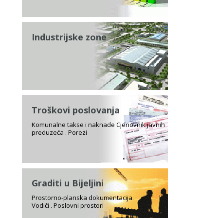
Industrijske zone
Troškovi poslovanja
Komunalne takse i naknade Cjenovnik javnih
preduzeća . Porezi
Graditi u Bijeljini
Prostorno-planska dokumentacija.
Vodiči . Poslovni prostori