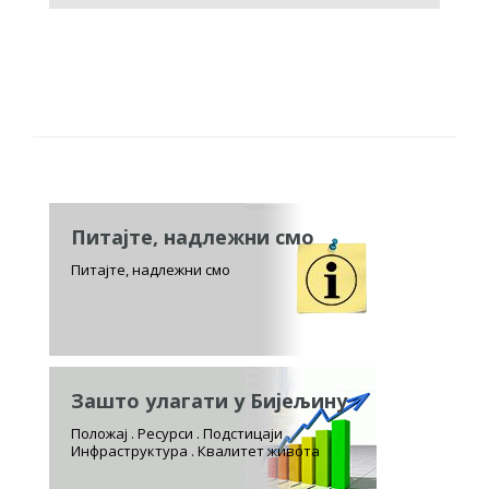
Питајте, надлежни смо
Питајте, надлежни смо
Зашто улагати у Бијељину
Положај . Ресурси . Подстицаји
Инфраструктура . Квалитет живота