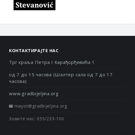
КОНТАКТИРАЈТЕ НАС
Трг краља Петра I Карађорђевића 1
од 7 до 15 часова (Шалтер сала од 7 до 17
часова)
www.gradbijeljina.org
mayor@gradbijeljina.org
Зовите нас: 055/233-100