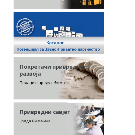
Покретачи привредног
развоја
Подаци о предузећима
Привредни савјет
Града Бијељина