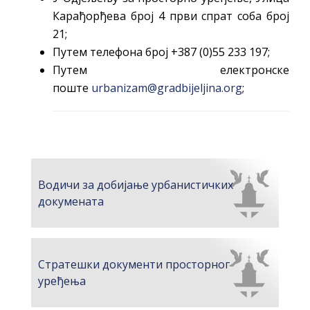
Карађорђева број 4 први спрат соба број
21;
Путем телефона број +387 (0)55 233 197;
Путем електронске
поште
urbanizam@gradbijeljina.org
;
Водичи за добијање урбанистичких
докумената
Стратешки документи просторног
уређења