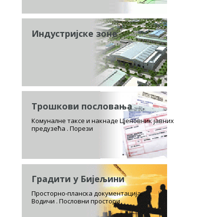
Индустријске зоне
Трошкови пословања
Комуналне таксе и накнаде Цјеновник јавних
предузећа . Порези
Градити у Бијељини
Просторно-планска документација.
Водичи . Пословни простори