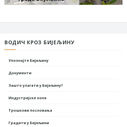
ВОДИЧ КРОЗ БИЈЕЉИНУ
Упознајте Бијељину
Документи
Зашто улагати у Бијељину?
Индустријске зоне
Трошкови пословања
Градити у Бијељини