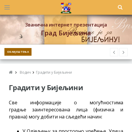
Званична интернет презентација
Град Бијељина
ОБАВЈЕШТЕЊА
Водич
Градити у Бијељини
Градити у Бијељини
Све информације о могућностима
градње заинтересована лица (физичка и
правна) могу добити на сљедећи начин:
У Одјељењу за просторно уређење, Улица