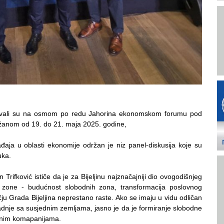
tvovali su na osmom po redu Jahorina ekonomskom forumu pod
žanom od 19. do 21. maja 2025. godine,
ja u oblasti ekonomije održan je niz panel-diskusija koje su
uka.
Trifković ističe da je za Bijeljinu najznačajniji dio ovogodišnjeg
 zone - budućnost slobodnih zona, transformacija poslovnog
ju Grada Bijeljina neprestano raste. Ako se imaju u vidu odličan
adnje sa susjednim zemljama, jasno je da je formiranje slobodne
rojnim komapanijama.