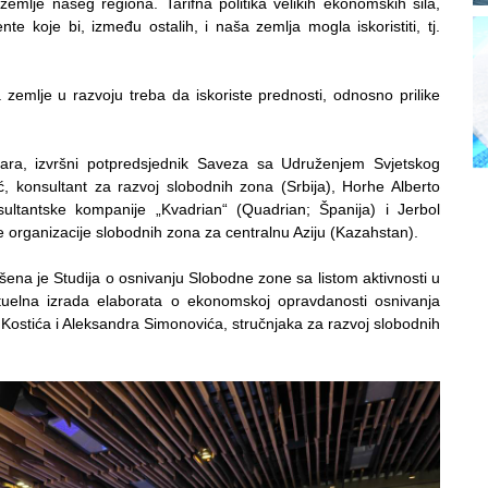
 zemlje našeg regiona. Tarifna politika velikih ekonomskih sila,
te koje bi, između ostalih, i naša zemlja mogla iskoristiti, tj.
 zemlje u razvoju treba da iskoriste prednosti, odnosno prilike
bara, izvršni potpredsjednik Saveza sa Udruženjem Svjetskog
, konsultant za razvoj slobodnih zona (Srbija), Horhe Alberto
nsultantske kompanije „Kvadrian“ (Quadrian; Španija) i Jerbol
e organizacije slobodnih zona za centralnu Aziju (Kazahstan).
šena je Studija o osnivanju Slobodne zone sa listom aktivnosti u
tuelna izrada elaborata o ekonomskoj opravdanosti osnivanja
a Kostića i Aleksandra Simonovića, stručnjaka za razvoj slobodnih