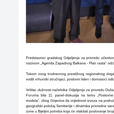
Predstavnici gradskog Odjeljenja za privredu učes
nazivom „Agenda Zapadnog Balkana - Plan rasta“ odr
Tokom ovog trodnevnog prestižnog regionalnog događa
vodili vrhunski stručnjaci, poslovni lideri i donosioci odl
Vršilac dužnosti načelnika Odjeljenja za privredu Dušan 
Foruma bila 11. panel-diskusija na temu „Poslovne
modela“, zbog činjenice da vrijednost izvoza na područ
geografski položaj Semberije i dinamika privredne sar
zone u Bijeljini potreba koja će olakšati poslovanje b