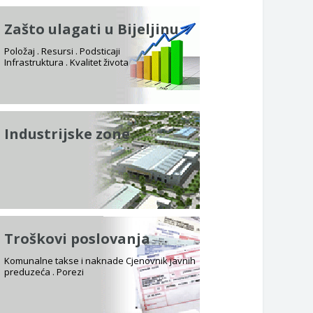
Zašto ulagati u Bijeljinu
Položaj . Resursi . Podsticaji
Infrastruktura . Kvalitet života
Industrijske zone
Troškovi poslovanja
Komunalne takse i naknade Cjenovnik javnih
preduzeća . Porezi