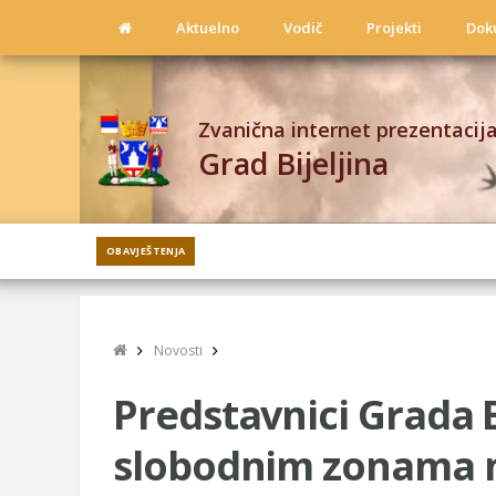
Aktuelno
Vodič
Projekti
Dok
Zvanična internet prezentacij
Grad Bijeljina
OBAVJEŠTENJA
Novosti
Predstavnici Grada Bi
slobodnim zonama n