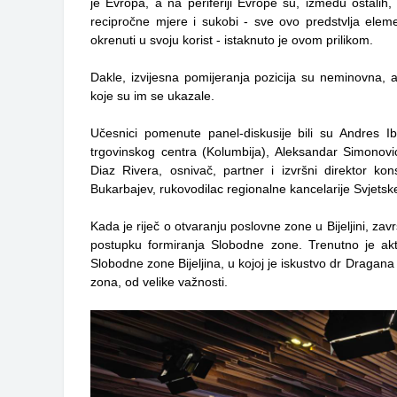
je Evropa, a na periferiji Evrope su, između ostalih,
recipročne mjere i sukobi - sve ovo predstvlja elemen
okrenuti u svoju korist - istaknuto je ovom prilikom.
Dakle, izvijesna pomijeranja pozicija su neminovna, a
koje su im se ukazale.
Učesnici pomenute panel-diskusije bili su Andres I
trgovinskog centra (Kolumbija), Aleksandar Simonović
Diaz Rivera, osnivač, partner i izvršni direktor ko
Bukarbajev, rukovodilac regionalne kancelarije Svjetsk
Kada je riječ o otvaranju poslovne zone u Bijeljini, z
avr
postupku formiranja Slobodne zone.
Trenutno je ak
Slobodne zone Bijeljina, u kojoj je iskustvo dr Dragan
zona, od velike važnosti.