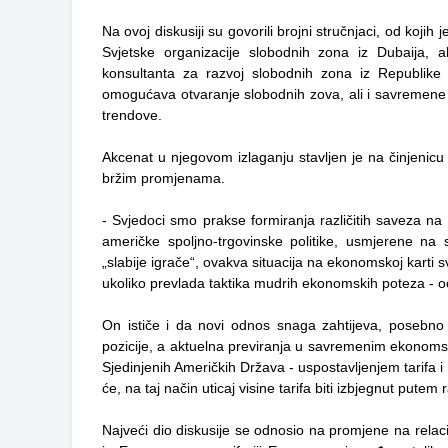
Na ovoj diskusiji su govorili brojni stručnjaci, od koji
Svjetske organizacije slobodnih zona iz Dubaija, a
konsultanta za razvoj slobodnih zona iz Republike 
omogućava otvaranje slobodnih zova, ali i savremene
trendove.
Akcenat u njegovom izlaganju stavljen je na činjenicu
bržim promjenama.
- Svjedoci smo prakse formiranja različitih saveza na
američke spoljno-trgovinske politike, usmjerene na s
„slabije igrače“, ovakva situacija na ekonomskoj karti s
ukoliko prevlada taktika mudrih ekonomskih poteza - oc
On ističe i da novi odnos snaga zahtijeva, posebno 
pozicije, a aktuelna previranja u savremenim ekonomsk
Sjedinjenih Američkih Država - uspostavljenjem tarifa i
će, na taj način uticaj visine tarifa biti izbjegnut pute
Najveći dio diskusije se odnosio na promjene na relacij