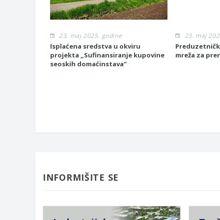
23. maj 2025. godine
23. maj 202
Isplaćena sredstva u okviru
Preduzetničk
projekta „Sufinansiranje kupovine
mreža za pre
seoskih domaćinstava“
INFORMIŠITE SE