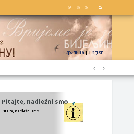
Ћирилица
|
English
Pitajte, nadležni smo
Pitajte, nadležni smo