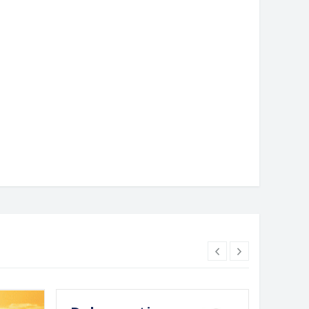
3. maj 2025. godine
23. maj 2025. godine
ren Javni poziv za dodjelu
Odluka o radnom vremenu 1, 2. i 
ticajnih sredstava za
maja
ozapošljavanje preduzetnika u
. godini