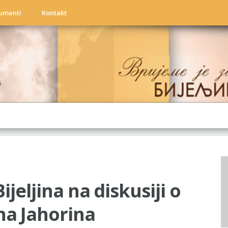
umenti
Kontakt
a
jeljina na diskusiji o
a Jahorina