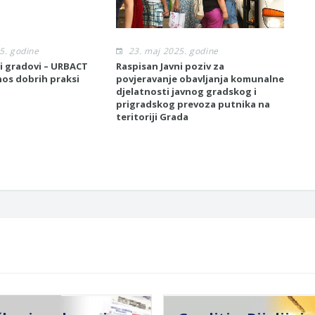
5. godine
23. maj 2025. godine
2
i gradovi – URBACT
Raspisan Javni poziv za
Otvo
nos dobrih praksi
povjeravanje obavljanja komunalne
pods
djelatnosti javnog gradskog i
sam
prigradskog prevoza putnika na
2025
teritoriji Grada