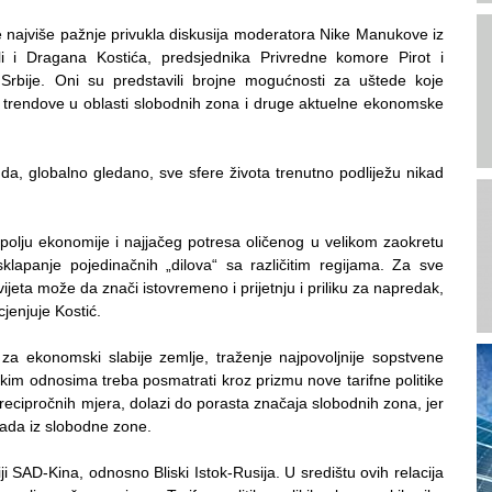
h je najviše pažnje privukla diskusija moderatora Nike Manukove iz
li i Dragana Kostića, predsjednika Privredne komore Pirot i
Srbije. Oni su predstavili brojne mogućnosti za uštede koje
 trendove u oblasti slobodnih zona i druge aktuelne ekonomske
 da, globalno gledano, sve sfere života trenutno podliježu nikad
 polju ekonomije i najjačeg potresa oličenog u velikom zaokretu
klapanje pojedinačnih „dilova“ sa različitim regijama. Za sve
vijeta može da znači istovremeno i prijetnju i priliku za napredak,
jenjuje Kostić.
za ekonomski slabije zemlje, traženje najpovoljnije sopstvene
im odnosima treba posmatrati kroz prizmu nove tarifne politike
 recipročnih mjera, dolazi do porasta značaja slobodnih zona, jer
m rada iz slobodne zone.
i SAD-Kina, odnosno Bliski Istok-Rusija. U središtu ovih relacija