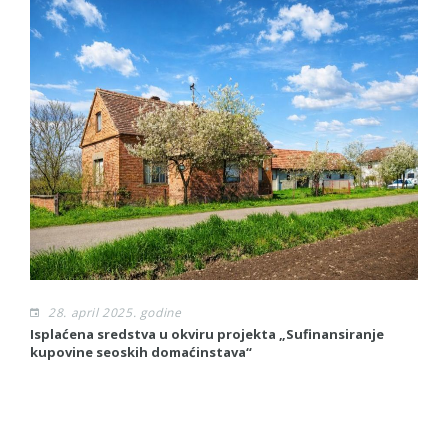
28. april 2025. godine
Isplaćena sredstva u okviru projekta „Sufinansiranje
P
kupovine seoskih domaćinstava“
pr