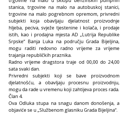
trgovine na malo u sklopu benzinskih pumpnih
stanica, trgovine na malo na autobuskoj stanici,
trgovine na malo pogrebnom opremom, privredni
subjekti koja obavljaju djelatnost proizvodnje
hljeba, peciva, svježe tjestenine i kolača, i prodaje
istih, kao i prodajna mjesta AD „Lutrija Republike
Srpske“ Banja Luka na području Grada Bijeljina,
mogu raditi redovno radno vrijeme za vrijeme
trajanja republičkih praznika.
Radno vrijeme dragstora traje od 00,00 do 24,00
sata svaki dan.
Privredni subjekti koji se bave proizvodnom
djelatnošću, a obavljaju procesnu proizvodnju,
mogu da rade u vremenu koji zahtijeva proces rada.
Član 4.
Ova Odluka stupa na snagu danom donošenja, a
objaviće se u „Službenom glasniku Grada Bijeljina“.