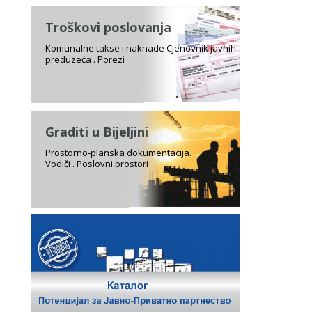
Troškovi poslovanja
Komunalne takse i naknade Cjenovnik javnih
preduzeća . Porezi
Graditi u Bijeljini
Prostorno-planska dokumentacija.
Vodiči . Poslovni prostori