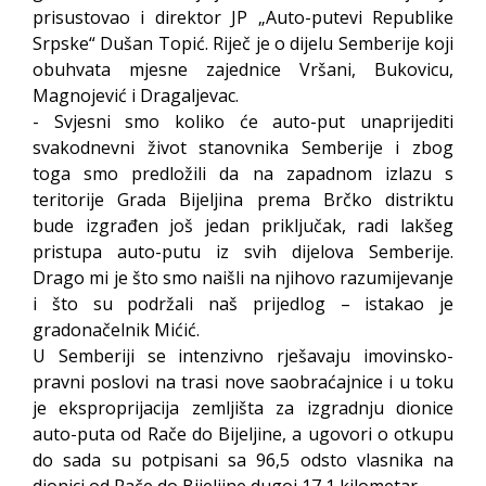
prisustovao i direktor JP „Auto-putevi Republike
Srpske“ Dušan Topić. Riječ je o dijelu Semberije koji
obuhvata mjesne zajednice Vršani, Bukovicu,
Magnojević i Dragaljevac.
- Svjesni smo koliko će auto-put unaprijediti
svakodnevni život stanovnika Semberije i zbog
toga smo predložili da na zapadnom izlazu s
teritorije Grada Bijeljina prema Brčko distriktu
bude izgrađen još jedan priključak, radi lakšeg
pristupa auto-putu iz svih dijelova Semberije.
Drago mi je što smo naišli na njihovo razumijevanje
i što su podržali naš prijedlog – istakao je
gradonačelnik Mićić.
U Semberiji se intenzivno rješavaju imovinsko-
pravni poslovi na trasi nove saobraćajnice i u toku
je eksproprijacija zemljišta za izgradnju dionice
auto-puta od Rače do Bijeljine, a ugovori o otkupu
do sada su potpisani sa 96,5 odsto vlasnika na
dionici od Rače do Bijeljine dugoj 17,1 kilometar.