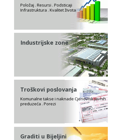
Položaj . Resursi . Podsticaji
Infrastruktura . Kvalitet života
Industrijske zone
Troškovi poslovanja
Komunalne takse i naknade Cjenovnik javnih
preduzeća . Porezi
Graditi u Bijeljini