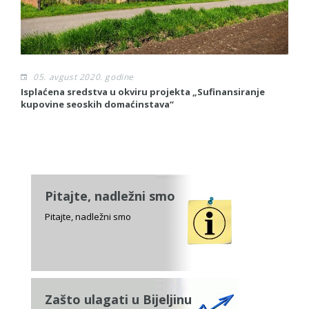
05. avgust 2020. godine
Isplaćena sredstva u okviru projekta „Sufinansiranje
P
kupovine seoskih domaćinstava“
pr
Pitajte, nadležni smo
Pitajte, nadležni smo
Zašto ulagati u Bijeljinu