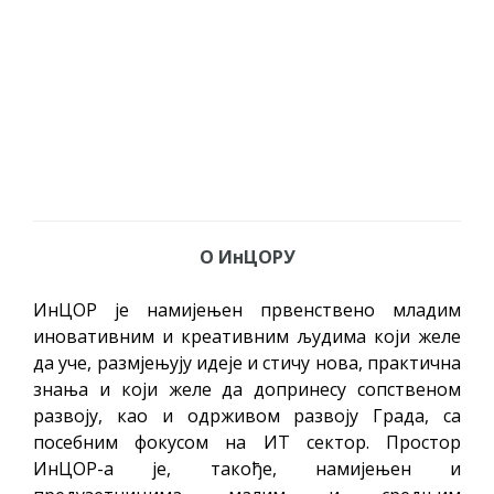
О ИнЦОРУ
ИнЦОР је намијењен првенствено младим
иновативним и креативним људима који желе
да уче, размјењују идеје и стичу нова, практична
знања и који желе да допринесу сопственом
развоју, као и одрживом развоју Града, са
посебним фокусом на ИТ сектор. Простор
ИнЦОР-а је, такође, намијењен и