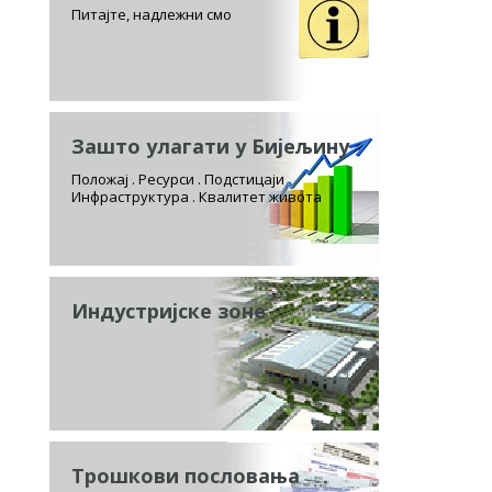
Питајте, надлежни смо
Зашто улагати у Бијељину
Положај . Ресурси . Подстицаји
Инфраструктура . Квалитет живота
Индустријске зоне
Трошкови пословања