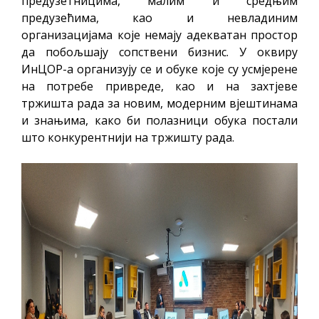
предузетницима, малим и средњим
предузећима, као и невладиним
организацијама које немају адекватан простор
да побољшају сопствени бизнис. У оквиру
ИнЦОР-а организују се и обуке које су усмјерене
на потребе привреде, као и на захтјеве
тржишта рада за новим, модерним вјештинама
и знањима, како би полазници обука постали
што конкурентнији на тржишту рада.