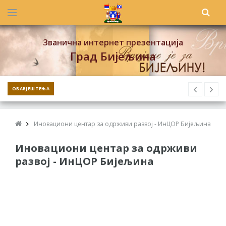
Званична интернет презентација
Град Бијељина
ОБАВЈЕШТЕЊА
Иновациони центар за одрживи развој - ИнЦОР Бијељина
Иновациони центар за одрживи
развој - ИнЦОР Бијељина