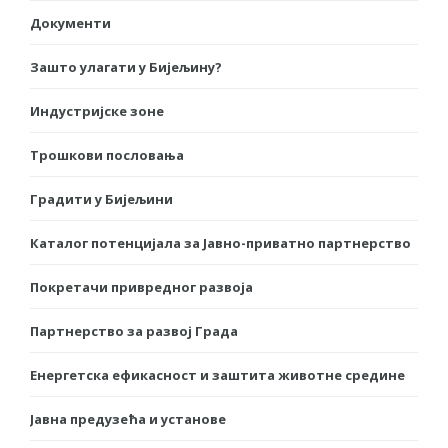
Документи
Зашто улагати у Бијељину?
Индустријске зоне
Трошкови пословања
Градити у Бијељини
Каталог потенцијала за Јавно-приватно партнерство
Покретачи привредног развоја
Партнерство за развој Града
Енергетска ефикасност и заштита животне средине
Јавна предузећа и установе