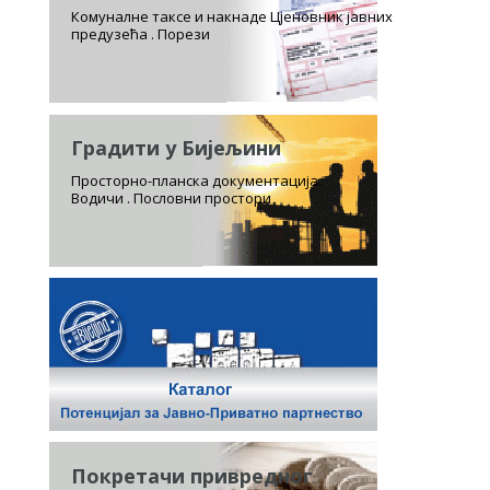
Комуналне таксе и накнаде Цјеновник јавних
предузећа . Порези
Градити у Бијељини
Просторно-планска документација.
Водичи . Пословни простори
Покретачи привредног