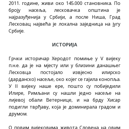
2011. године, живи око 145.000 становника. По
броју насеља, лесковачка општина је
најразуђенија у Србији, a после Ниша, Град
Лесковац највећа је локална заједница на југу
Србије.
ИСТОРИЈА
Грчки историчар Херодот помиње у V вијеку
п.н.е. да је на мјесту или у близини данашњег
Лесковца постојало извјесно илирско
(дарданско) насеље, око којег се гајила конопља.
У II вијеку наше ере, пошто су побиједили
Илире, Римљани су нашли једно насеље на
лијевој обали Ветернице, и на брду Хисар
подигли тврђаву, која је доминирала градом и
друмом.
О првим вијековима живота Словена на овим