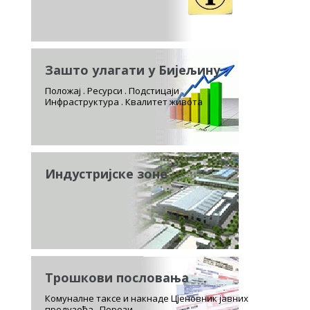
Зашто улагати у Бијељину
Положај . Ресурси . Подстицаји
Инфраструктура . Квалитет живота
Индустријске зоне
Трошкови пословања
Комуналне таксе и накнаде Цјеновник јавних
предузећа . Порези