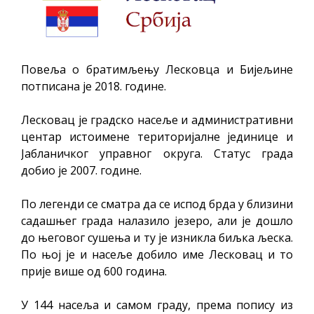
Повеља о братимљењу Лесковца и Бијељине
потписана је 2018. године.
Лесковац је градско насеље и административни
центар истоимене територијалне јединице и
Јабланичког управног округа. Статус града
добио је 2007. године.
По легенди се сматра да се испод брда у близини
садашњег града налазило језеро, али је дошло
до његовог сушења и ту је изникла биљка љеска.
По њој је и насеље добило име Лесковац и то
прије више од 600 година.
У 144 насеља и самом граду, према попису из