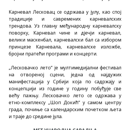
Карневал Лесковац се одржава у јулу, као спој
традиције и савремених карневалских
трендова. Уз главну међународну карневалску
поворку, Карневал чине и дјечји карневал,
велики маскенбал, карневалски бал са избором
принцезе Карневала, карневалске изложбе,
бројни пратећи програми и концерти.
„Лесковачко лето“ је мултимедијални фестивал
на отвореној сцени, једна од најдужих
манифестација у Србији која по садржају и
концепцији из године у годину побуђује све
већу пажњу. Лесковачко лето се одржава у
етно-комплексу „Шоп Докић“ у самом центру
града, почиње са календарским почетком љета
и траје до средине јула.