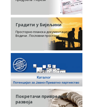
Градити у Бијељини
Просторно-планска документација.
Водичи . Пословни простори
Покретачи привредног
развоја