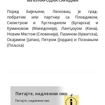
МЕЂУНАРОДНА САРАДЊА
Поред Бијељине, Лесковац је град-
побратим или партнер са Пловдивом,
Силистром и Ћустендилом (Бугарска) и
Кумановом (Македонија), Лангџоуом (Кина),
Новим Местом (Словенија), Пазином (Хрватска),
Окајамом (Јапан), Петром (Јордан) и Познањом
(Пољска).
Питајте, надлежни смо
Питајте, надлежни смо