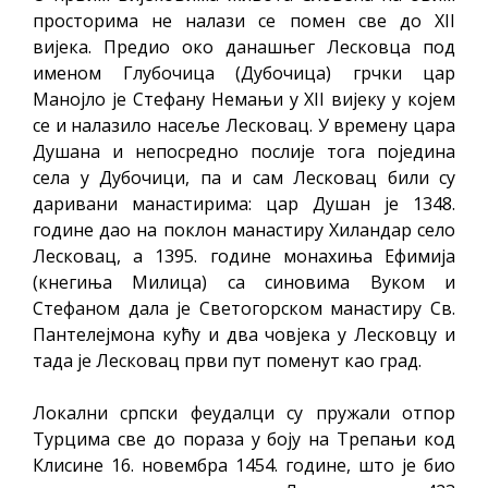
просторима не налази се помен све до XII
вијека. Предио око данашњег Лесковца под
именом Глубочица (Дубочица) грчки цар
Манојло је Стефану Немањи у XII вијеку у којем
се и налазило насеље Лесковац. У времену цара
Душана и непосредно послије тога поједина
села у Дубочици, па и сам Лесковац били су
даривани манастирима: цар Душан је 1348.
године дао на поклон манастиру Хиландар село
Лесковац, а 1395. године монахиња Ефимија
(кнегиња Милица) са синовима Вуком и
Стефаном дала је Светогорском манастиру Св.
Пантелејмона кућу и два човјека у Лесковцу и
тада је Лесковац први пут поменут као град.
Локални српски феудалци су пружали отпор
Турцима све до пораза у боју на Трепањи код
Клисине 16. новембра 1454. године, што је био