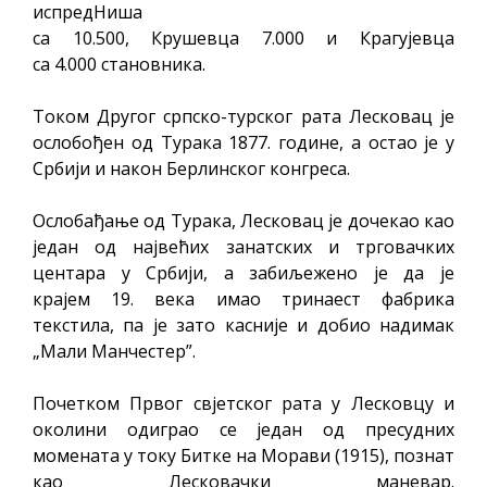
испредНиша
са 10.500, Крушевца 7.000 и Крагујевца
са 4.000 становника.
Током Другог српско-турског рата Лесковац је
ослобођен од Турака 1877. године, а остао је у
Србији и након Берлинског конгреса.
Ослобађање од Турака, Лесковац је дочекао као
један од највећих занатских и трговачких
центара у Србији, а забиљежено је да је
крајем 19. века имао тринаест фабрика
текстила, па је зато касније и добио надимак
„Мали Манчестер”.
Почетком Првог свjетског рата у Лесковцу и
околини одиграо се један од пресудних
момената у току Битке на Морави (1915), познат
као Лесковачки маневар.