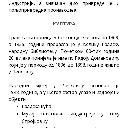
индустрији, а значајан дио привреде је и
пољопривредна производња.
КУЛТУРА
Градска читаоница у Лесковцу је основана 1869,
а 1935. године прерасла је у велику Градску
народну библиотеку. Почетком 60-тих година
20. вијека понијела је име по Радоју Домановићу
који је у периоду од 1896. до 1898. године живио
у Лесковцу.
Народни музеј у Лесковцу основан је
1948. године, а у његов састав улазе и издвојени
објекти:
Градска кућа
Музеј текстилне индустрије у селу
Стројковцу