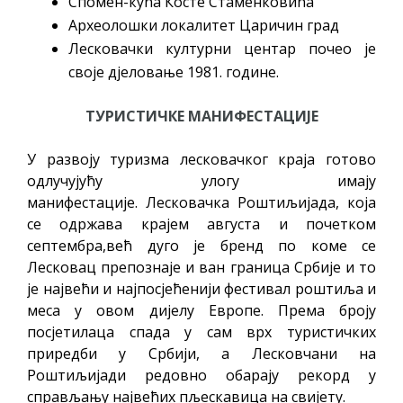
Спомен-кућа Косте Стаменковића
Археолошки локалитет Царичин град
Лесковачки културни центар почео је
своје дјеловање 1981. године.
ТУРИСТИЧКЕ МАНИФЕСТАЦИЈЕ
У развоју туризма лесковачког краја готово
одлучујућу улогу имају
манифестације. Лесковачка Роштиљијада, која
се одржава крајем августа и почетком
септембра,већ дуго је бренд по коме се
Лесковац препознаје и ван граница Србије и то
је највећи и најпосјећенији фестивал роштиља и
меса у овом дијелу Европе. Према броју
посјетилаца спада у сам врх туристичких
приредби у Србији, а Лесковчани на
Роштиљијади редовно обарају рекорд у
справљању највећих пљескавица на свијету.