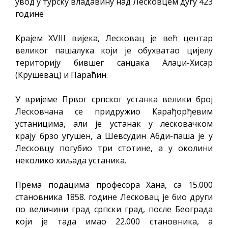
увод у турску владавину над Лесковцем дугу 423
године
Крајем XVIII вијека, Лесковац је већ центар
великог пашалука који је обухватао цијелу
територију бившег санџака Алаџи-Хисар
(Крушевац) и Параћин.
У вријеме Првог српског устанка велики број
Лесковчана се придружио Карађорђевим
устаницима, али је устанак у лесковачком
крају брзо угушен, а Шевсудин Абди-паша је у
Лесковцу погубио три стотине, а у околини
неколико хиљада устаника.
Према подацима професора Хана, са 15.000
становника 1858. године Лесковац је био други
по величини град српски град, после Београда
који је тада имао 22.000 становника, а