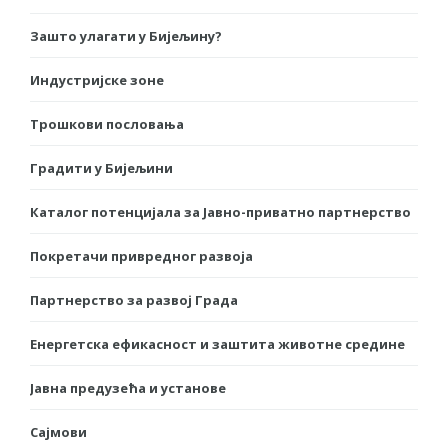
Зашто улагати у Бијељину?
Индустријске зоне
Трошкови пословања
Градити у Бијељини
Каталог потенцијала за Јавно-приватно партнерство
Покретачи привредног развоја
Партнерство за развој Града
Енергетска ефикасност и заштита животне средине
Јавна предузећа и установе
Сајмови