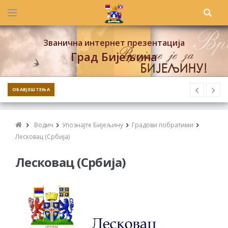
Званична интернет презентација
Град Бијељина
ОБАВЈЕШТЕЊА
Водич
Упознајте Бијељину
Градови побратими
Лесковац (Србија)
Лесковац (Србија)