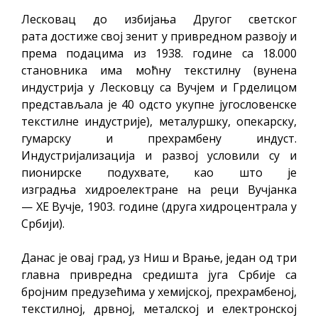
Лесковац до избијања Другог светског
рата достиже свој зенит у привредном развоју и
према подацима из 1938. године са 18.000
становника има моћну текстилну (вунена
индустрија у Лесковцу са Вучјем и Грделицом
представљала је 40 одсто укупне југословенске
текстилне индустрије), металуршку, опекарску,
гумарску и прехрамбену индуст.
Индустријализација и развој условили су и
пионирске подухвате, као што је
изградња хидроелектране на реци Вучјанка
— ХЕ Вучје, 1903. године (друга хидроцентрала у
Србији).
Данас је овај град, уз Ниш и Врање, један од три
главна привредна средишта југа Србије са
бројним предузећима у хемијској, прехрамбеној,
текстилној, дрвној, металској и електронској