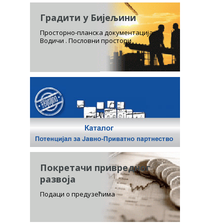
Градити у Бијељини
Просторно-планска документација.
Водичи . Пословни простори
Покретачи привредног
развоја
Подаци о предузећима