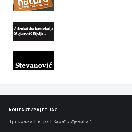
КОНТАКТИРАЈТЕ НАС
Трг краља Петра I Карађорђевића 1