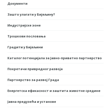
Документи
Зашто улагати у Бијељину?
Индустријске зоне
Трошкови пословања
Градити у Бијељини
Каталог потенцијала за Јавно-приватно партнерство
Покретачи привредног развоја
Партнерство за развој Града
Енергетска ефикасност и заштита животне средине
Јавна предузећа и установе