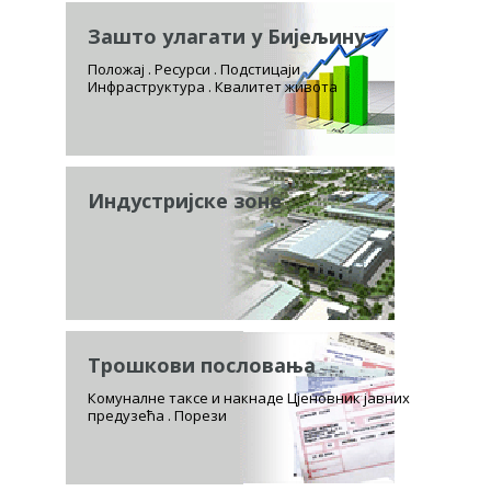
Зашто улагати у Бијељину
Положај . Ресурси . Подстицаји
Инфраструктура . Квалитет живота
Индустријске зоне
Трошкови пословања
Комуналне таксе и накнаде Цјеновник јавних
предузећа . Порези