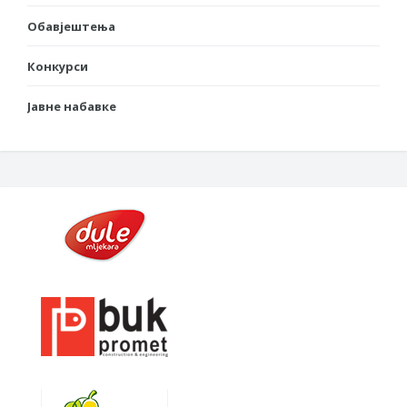
Обавјештења
Конкурси
Јавне набавке