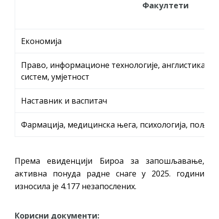
Факултети
Економија
Право, информационе технологије, англистика, ек
систем, умјетност
Наставник и васпитач
Фармација, медицинска њега, психологија, пољо
Према евиденцији Бироа за запошљавање,
активна понуда радне снаге у 2025. години
износила је 4.177 незапослених.
Корисни документи: