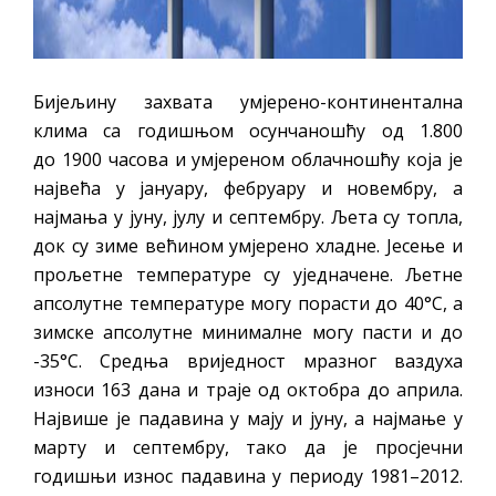
Бијељину захвата умјерено-континентална
клима са годишњом осунчаношћу од 1.800
до 1900 часова и умјереном облачношћу која је
највећа у јануару, фебруару и новембру, а
најмања у јуну, јулу и септембру. Љета су топла,
док су зиме већином умјерено хладне. Јесење и
прољетне температуре су уједначене. Љетне
апсолутне температуре могу порасти до 40°C, а
зимске апсолутне минималне могу пасти и до
-35°С. Средња вриједност мразног ваздуха
износи 163 дана и траје од октобра до априла.
Највише је падавина у мају и јуну, а најмање у
марту и септембру, тако да је просјечни
годишњи износ падавина у периоду 1981–2012.