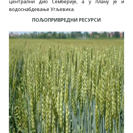
централни дио Семберије, а у плану је и
водоснабдевање Угљевика.
ПОЉОПРИВРЕДНИ РЕСУРСИ