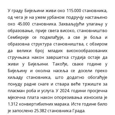
У граду Бијељини живи око 115.000 становника,
од чега је на ужем урбаном подручју настањено
око 45.000 становника. Захваљујући улагању у
образовање, прије свега високо, становништво
Семберије се подмлађује, а све је боља и
образовна структура становништва, с обзиром
да велики број младих високообразованих
стручњака након завршетка студија остаје да
живи у Бијељини. Такође, сваке године у
Бијељину и околна насеља се досели преко
хиљаду становника, што додатно обогаћује
понуду радне снаге и ствара веће тржиште за
пласман роба и услуга. У 2024. години просјечна
мјесечна плата након опорезивања износила је
1.312 конвертибилних марака. Исте године било
је запослено 25.382 становника Града.