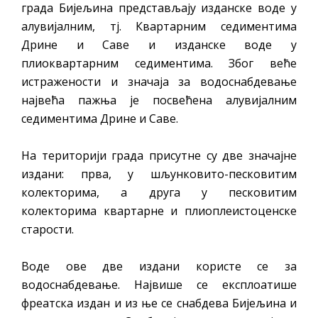
града Бијељина представљају изданске воде у
алувијалним, тј. Квартарним седиментима
Дрине и Саве и изданске воде у
плиоквартарним седиментима. Због веће
истражености и значаја за водоснабдевање
највећа пажња је посвећена алувијалним
седиментима Дрине и Саве.
На територији града присутне су две значајне
издани: прва, у шљунковито-песковитим
колекторима, а друга у песковитим
колекторима квартарне и плиоплеистоценске
старости.
Воде ове две издани користе се за
водоснабдевање. Највише се експлоатише
фреатска издан и из ње се снабдева Бијељина и