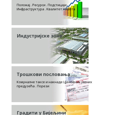
Положај . Ресурси . Подстицаји
Инфраструктура . Квалитет живота
Индустријске зоне
Трошкови пословања
Комуналне таксе и накнаде Цјеновник јавних
предузећа . Порези
Градити у Бијељини