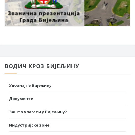
ВОДИЧ КРОЗ БИЈЕЉИНУ
Упознајте Бијељину
Документи
Зашто улагати у Бијељину?
Индустријске зоне