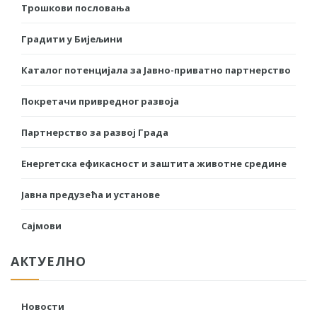
Трошкови пословања
Градити у Бијељини
Каталог потенцијала за Јавно-приватно партнерство
Покретачи привредног развоја
Партнерство за развој Града
Енергетска ефикасност и заштита животне средине
Јавна предузећа и установе
Сајмови
АКТУЕЛНО
Новости