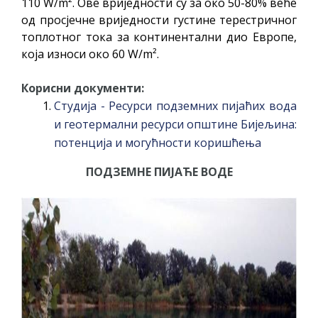
110 W/m². Ове вриједности су за око 50-80% веће
од просјечне вриједности густине терестричног
топлотног тока за континентални дио Европе,
која износи око 60 W/m².
Корисни документи:
Студија - Ресурси подземних пијаћих вода
и геотермални ресурси општине Бијељина:
потенција и могућности коришћења
ПОДЗЕМНЕ ПИЈАЋЕ ВОДЕ