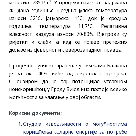
износио 785 l/m². У просјеку снијег се задржава
40 дана годишње. Средња јулска температура
износи 22°С, јануарска -1°С, док је средња
годишња температура 11,7°С. Релативна
влажност ваздуха износи 70-80%. Вјетрови су
ријетки и слаби, а кад се појаве претежно
долазе из сјеверног и сјеверозападног правца.
Просјечно сунчево зрачење у земљама Балкана
је за око 40% веће од европског просјека.
С обзиром да је тај потенцијал углавном
неискоришћен, у Граду Бијељина постоје велике
могућности за улагање у овој области.
Корисни документи:
Студија изводљивости о могућностима
коришћења соларне енергије за потребе