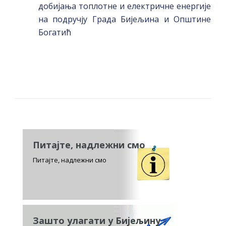
добијања топлотне и електричне енергије
на подручју Града Бијељина и Општине
Богатић
Питајте, надлежни смо
Питајте, надлежни смо
Зашто улагати у Бијељину