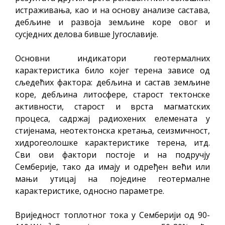
истраживања, као и на основу анализе састава,
дебљине и развоја земљине коре овог и
сусједних делова бивше Југославије.
Основни индикатори геотермалних
карактеристика било којег терена зависе од
сљедећих фактора: дебљина и састав земљине
коре, дебљина литосфере, старост тектонске
активности, старост и врста магматских
процеса, садржај радиохених елемената у
стијенама, неотектонска кретања, сеизмичност,
хидрогеолошке карактеристике терена, итд.
Сви ови фактори постоје и на подручју
Семберије, тако да имају и одређен већи или
мањи утицај на поједине геотермалне
карактеристике, односно параметре.
Вриједност топлотног тока у Семберији од 90-