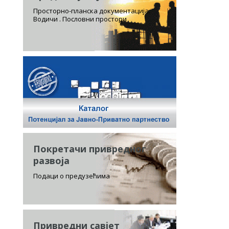
Просторно-планска документација.
Водичи . Пословни простори
Покретачи привредног
развоја
Подаци о предузећима
Привредни савјет