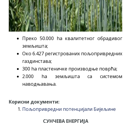
Преко 50.000 ha квалитетног обрадивог
земљишта;
Око 6.427 регистрованих пољопривредних
газдинстава;
300 ha пластеничке производње поврћа;
2.000 ha земљишта са системом
наводњавања.
Корисни документи:
Пољопривредни потенцијали Бијељине
СУНЧЕВА ЕНЕРГИЈА