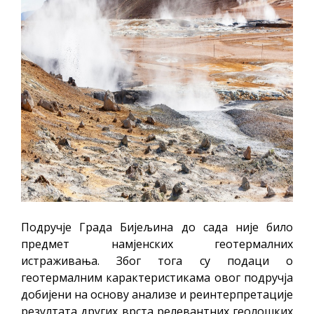
Подручје Града Бијељина до сада није било
предмет намјенских геотермалних
истраживања. Због тога су подаци о
геотермалним карактеристикама овог подручја
добијени на основу анализе и реинтерпретације
резултата других врста релевантних геолошких