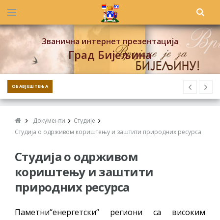
Званична интернет презентација
Град Бијељина
ОБАВЈЕШТЕЊА
Документи
Студије
Студија о одрживом кориштењу и заштити природних ресурса
Студија о одрживом
кориштењу и заштити
природних ресурса
Паметни“енергетски“ региони са високим