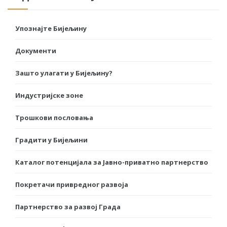
Упознајте Бијељину
Документи
Зашто улагати у Бијељину?
Индустријске зоне
Трошкови пословања
Градити у Бијељини
Каталог потенцијала за Јавно-приватно партнерство
Покретачи привредног развоја
Партнерство за развој Града