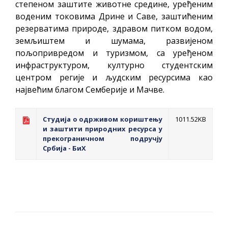
степеном заштите животне средине, уређеним
воденим токовима Дрине и Саве, заштићеним
резерватима природе, здравом питком водом,
земљиштем и шумама, развијеном
пољопривредом и туризмом, са уређеном
инфраструктуром, културно студентским
центром регије и људским ресурсима као
највећим благом Семберије и Мачве.
Студија о одрживом кориштењу
1011.52KB
и заштити природних ресурса у
прекограничном подручју
Србија - БиХ