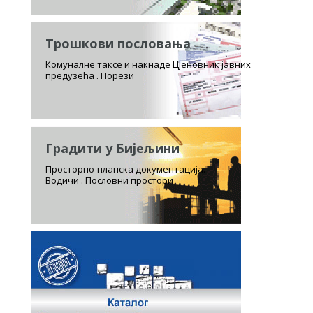
Трошкови пословања
Комуналне таксе и накнаде Цјеновник јавних
предузећа . Порези
Градити у Бијељини
Просторно-планска документација.
Водичи . Пословни простори