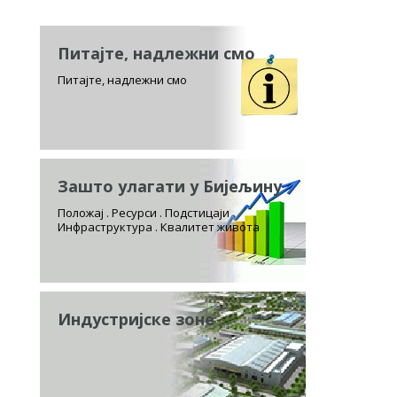
Питајте, надлежни смо
Питајте, надлежни смо
Зашто улагати у Бијељину
Положај . Ресурси . Подстицаји
Инфраструктура . Квалитет живота
Индустријске зоне