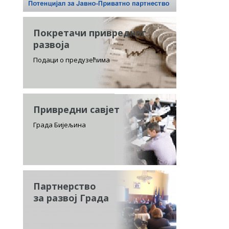
Покретачи привредног
развоја
Подаци о предузећима
Привредни савјет
Града Бијељина
Партнерство
за развој Града