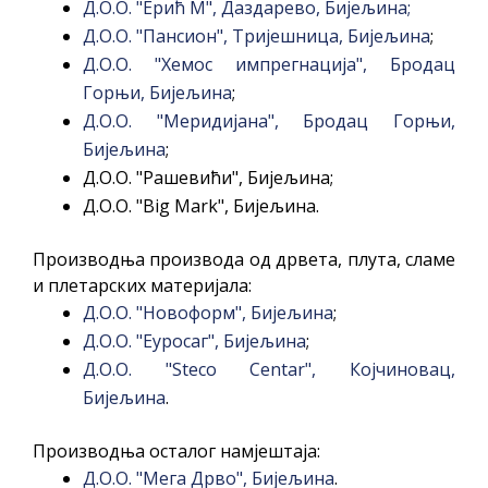
Д.О.О. "Ерић М", Даздарево, Бијељина
;
Д.О.О. "Пансион", Тријешница, Бијељина
;
Д.О.О. "Хемос импрегнација", Бродац
Горњи, Бијељина
;
Д.О.О. "Меридијана", Бродац Горњи,
Бијељина
;
Д.О.О. "Рашевићи", Бијељина;
Д.О.О. "Big Mark", Бијељина.
Производња производа од дрвета, плута, сламе
и плетарских материјала:
Д.О.О. "Новоформ", Бијељина
;
Д.О.О. "Еуросаг", Бијељина
;
Д.О.О. "Steco Centar", Којчиновац,
Бијељина
.
Производња осталог намјештаја:
Д.О.О. "Мега Дрво", Бијељина
.