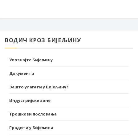
ВОДИЧ КРОЗ БИЈЕЉИНУ
Упознајте Бијељину
Документи
Зашто улагати у Бијељину?
Индустријске зоне
Трошкови пословања
Градити у Бијељини