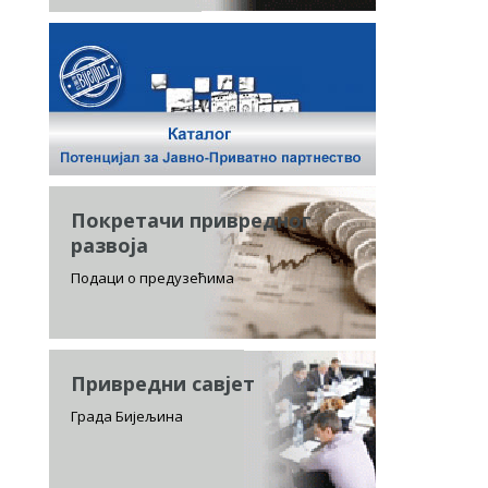
Покретачи привредног
развоја
Подаци о предузећима
Привредни савјет
Града Бијељина