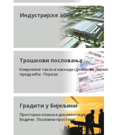
Индустријске зоне
Трошкови пословања
Комуналне таксе и накнаде Цјеновник јавних
предузећа . Порези
Градити у Бијељини
Просторно-планска документација.
Водичи . Пословни простори