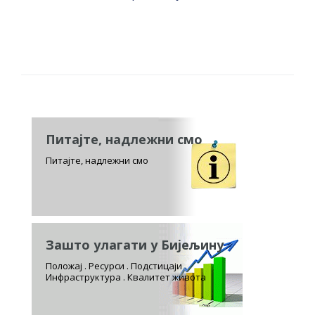
Питајте, надлежни смо
Питајте, надлежни смо
Зашто улагати у Бијељину
Положај . Ресурси . Подстицаји
Инфраструктура . Квалитет живота