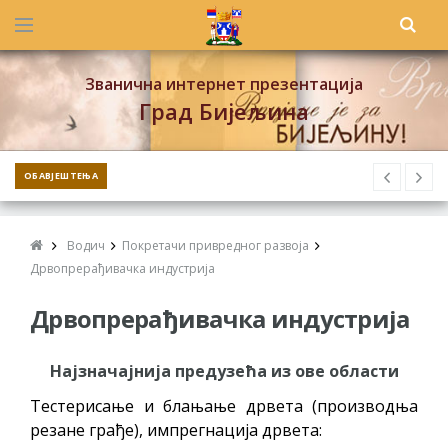
Званична интернет презентација
Град Бијељина
ОБАВЈЕШТЕЊА
Водич
Покретачи привредног развоја
Дрвопрерађивачка индустрија
Дрвопрерађивачка индустрија
Најзначајнија предузећа из ове области
Тестерисање и блањање дрвета (производња
резане грађе), импрегнација дрвета: