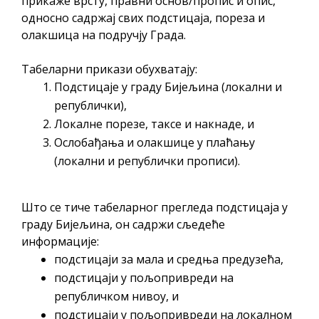
прикаже врсту, правни основ/пропис и опис,
односно садржај свих подстицаја, пореза и
олакшица на подручју Града.
Табеларни прикази обухватају:
Подстицаје у граду Бијељина (локални и
републички),
Локалне порезе, таксе и накнаде, и
Ослобађања и олакшице у плаћању
(локални и републички прописи).
Што се тиче табеларног прегледа подстицаја у
граду Бијељина, он садржи сљедеће
информације:
подстицаји за мала и средња предузећа,
подстицаји у пољопривреди на
републичком нивоу, и
подстицаји у пољопривреди на локалном