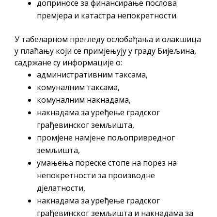
доприносе за финансирање послова
премјера и катастра непокретности.
У табеларном прегледу ослобађања и олакшица
у плаћању који се примјењују у граду Бијељина,
садржане су информације о:
административним таксама,
комуналним таксама,
комуналним накнадама,
накнадама за уређење градског
грађевинског земљишта,
промјене намјене пољопривредног
земљишта,
умањења пореске стопе на порез на
непокретности за производне
дјелатности,
накнадама за уређење градског
грађевинског земљишта и накнадама за