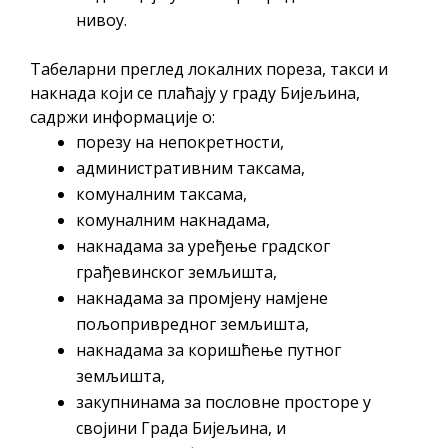
нивоу.
Табеларни преглед локалних пореза, такси и
накнада који се плаћају у граду Бијељина,
садржи информације о:
порезу на непокретности,
административним таксама,
комуналним таксама,
комуналним накнадама,
накнадама за уређење градског
грађевинског земљишта,
накнадама за промјену намјене
пољопривредног земљишта,
накнадама за коришћење путног
земљишта,
закупнинама за пословне просторе у
својини Града Бијељина, и