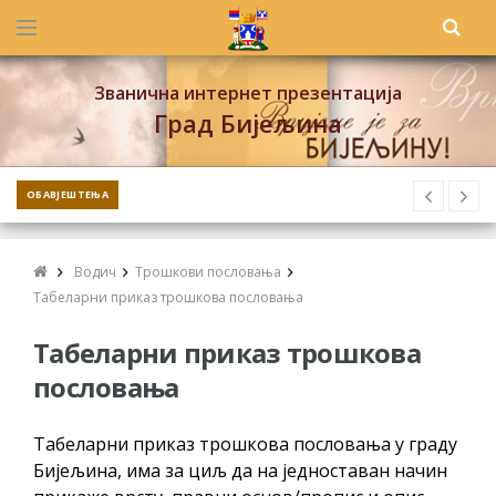
Званична интернет презентација
Град Бијељина
ОБАВЈЕШТЕЊА
Водич
Трошкови пословања
Табеларни приказ трошкова пословања
Табеларни приказ трошкова
пословања
Табеларни приказ трошкова пословања у граду
Бијељина, има за циљ да на једноставан начин