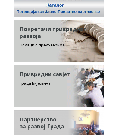
Покретачи привредног
развоја
Подаци о предузећима
Привредни савјет
Града Бијељина
Партнерство
за развој Града