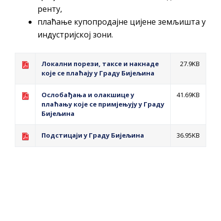
ренту,
плаћање купопродајне цијене земљишта у
индустријској зони.
Локални порези, таксе и накнаде
27.9KB
које се плаћају у Граду Бијељина
Ослобађања и олакшице у
41.69KB
плаћању које се примјењују у Граду
Бијељина
Подстицаји у Граду Бијељина
36.95KB