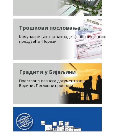
Трошкови пословања
Комуналне таксе и накнаде Цјеновник јавних
предузећа . Порези
Градити у Бијељини
Просторно-планска документација.
Водичи . Пословни простори