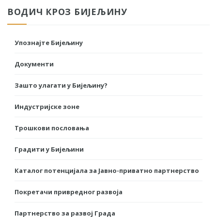
ВОДИЧ КРОЗ БИЈЕЉИНУ
Упознајте Бијељину
Документи
Зашто улагати у Бијељину?
Индустријске зоне
Трошкови пословања
Градити у Бијељини
Каталог потенцијала за Јавно-приватно партнерство
Покретачи привредног развоја
Партнерство за развој Града