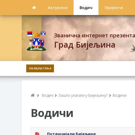
Актуелно
Водич
Пројекти
Званична интернет презент
Град Бијељина
ОБАВЈЕШТЕЊА
Водич
Зашто улагати у Бијељину?
Водичи
Водичи
Потенцијали Бијељине