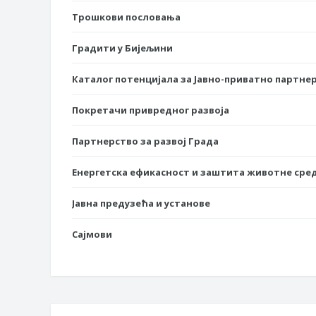
Трошкови пословања
Градити у Бијељини
Каталог потенцијала за Јавно-приватно партне
Покретачи привредног развоја
Партнерство за развој Града
Енергетска ефикасност и заштита животне сре
Јавна предузећа и установе
Сајмови