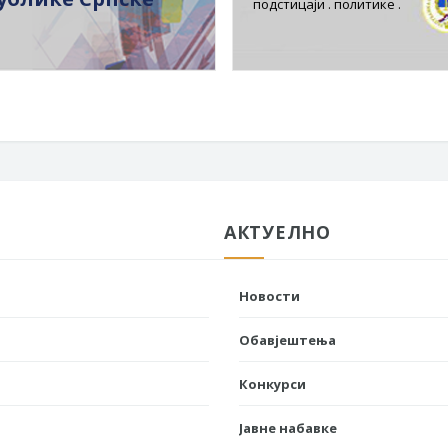
подстицаји . политике .
АКТУЕЛНО
Новости
Обавјештења
Конкурси
Јавне набавке