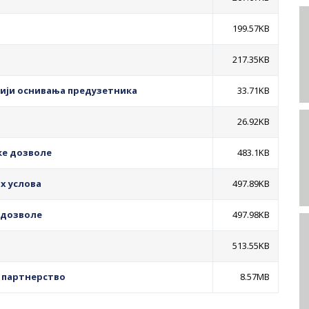
199.57KB
217.35KB
цији оснивања предузетника
33.71KB
26.92KB
ке дозволе
483.1KB
х услова
497.89KB
 дозволе
497.98KB
513.55KB
о партнерство
8.57MB