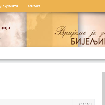
Документи
Контакт
ација
267.67KB