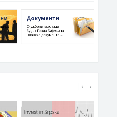
ини
Документи
Е-ре
адм
ција.
Службени гласници
Буџет Града Бијељина
пост
Планска документа ....