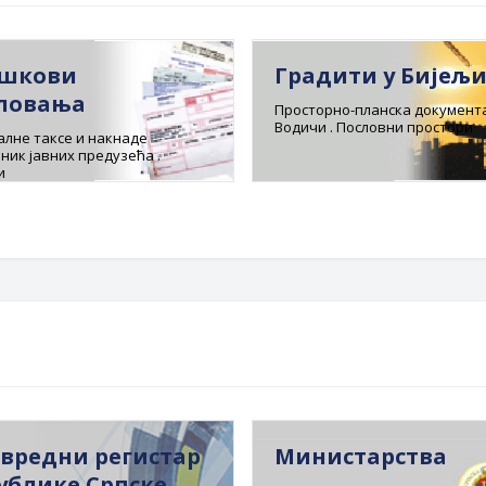
шкови
Градити у Бијељ
ловања
Просторно-планска документа
Водичи . Пословни простори
лне таксе и накнаде
ник јавних предузећа .
и
вредни регистар
Министарства
ублике Српске