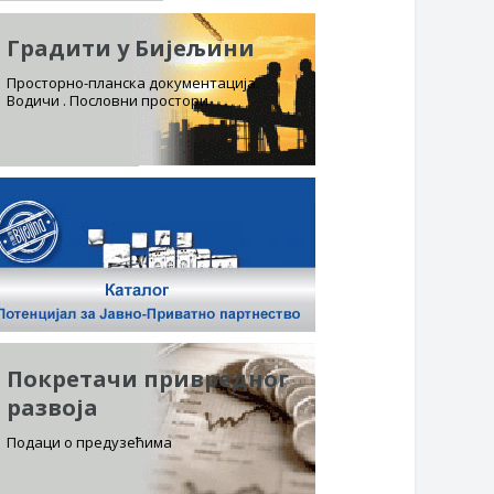
Градити у Бијељини
Просторно-планска документација.
Водичи . Пословни простори
Покретачи привредног
развоја
Подаци о предузећима