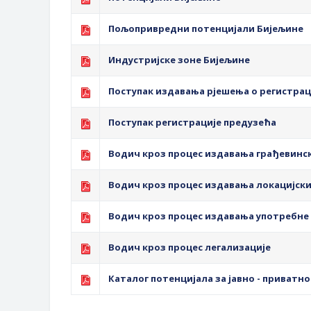
Пољопривредни потенцијали Бијељине
Индустријске зоне Бијељине
Поступак издавања рјешења о регистра
Поступак регистрације предузећа
Водич кроз процес издавања грађевинс
Водич кроз процес издавања локацијски
Водич кроз процес издавања употребне
Водич кроз процес легализације
Каталог потенцијала за јавно - приватн