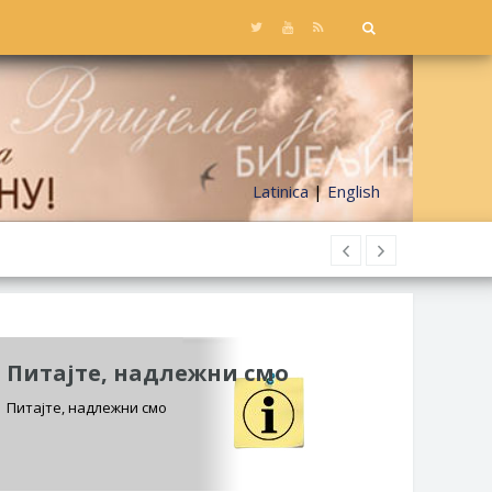
Latinica
|
English
Питајте, надлежни смо
Питајте, надлежни смо