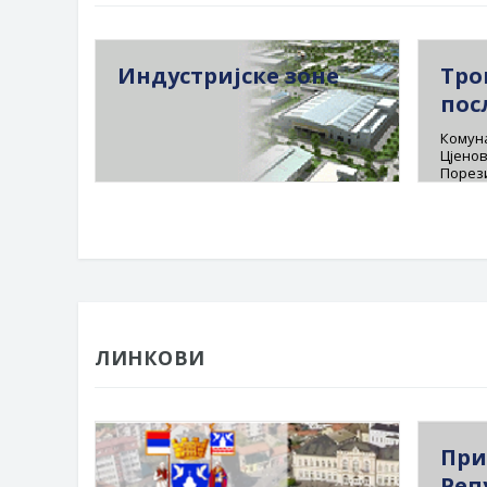
Индустријске зоне
Тро
пос
Комуна
Цјенов
Порез
ЛИНКОВИ
При
Реп