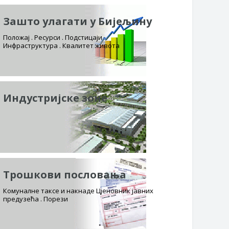
Зашто улагати у Бијељину
Положај . Ресурси . Подстицаји
Инфраструктура . Квалитет живота
Индустријске зоне
Трошкови пословања
Комуналне таксе и накнаде Цјеновник јавних
предузећа . Порези