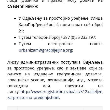
лица (физичка и правна) могу добити на
сљедећи начин:
У Одјељењу за просторно уређење, Улица
Карађорђева број 4 први спрат соба број
21;
Путем телефона број +387 (0)55 233 197;
Путем електронске поште
urbanizam@gradbijeljina.org
;
Листу административних поступака Одјељења
за просторно уређење, као и захтјеве који се
односе на издавање грађевинске дозволе,
локацијске услове, легализацију, итд., можете
погледати или преузети на
линку:
http://www.eregistarbn.rs.ba/cir/512.odjeljenje-
za-prostorno-uredenje.html
.