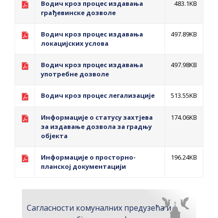
Водич кроз процес издавања
483.1KB
грађевинске дозволе
Водич кроз процес издавања
497.89KB
локацијских услова
Водич кроз процес издавања
497.98KB
употребне дозволе
Водич кроз процес легализације
513.55KB
Информације о статусу захтјева
174.06KB
за издавање дозвола за градњу
објекта
Информације о просторно-
196.24KB
планској документацији
Сагласности комуналних предузећа и