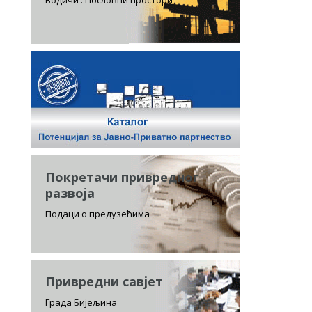
Водичи . Пословни простори
Покретачи привредног
развоја
Подаци о предузећима
Привредни савјет
Града Бијељина