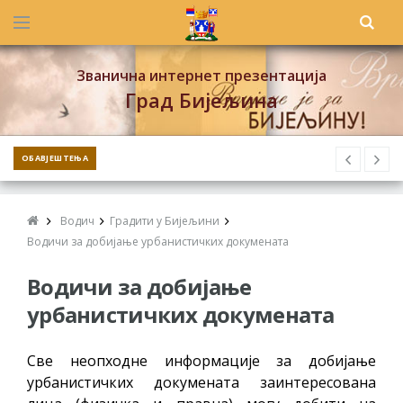
Званична интернет презентација
Град Бијељина
ОБАВЈЕШТЕЊА
Водич
Градити у Бијељини
Водичи за добијање урбанистичких докумената
Водичи за добијање
урбанистичких докумената
Све неопходне информације за добијање
урбанистичких докумената заинтересована