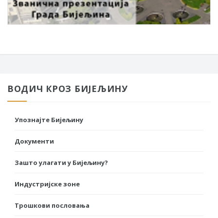
ВОДИЧ КРОЗ БИЈЕЉИНУ
Упознајте Бијељину
Документи
Зашто улагати у Бијељину?
Индустријске зоне
Трошкови пословања