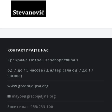
КОНТАКТИРАЈТЕ НАС
Трг краља Петра I Карађорђевића 1
од 7 до 15 часова (Шалтер сала од 7 до 17
часова)
www.gradbijeljina.org
mayor@gradbijeljina.org
Зовите нас: 055/233-100