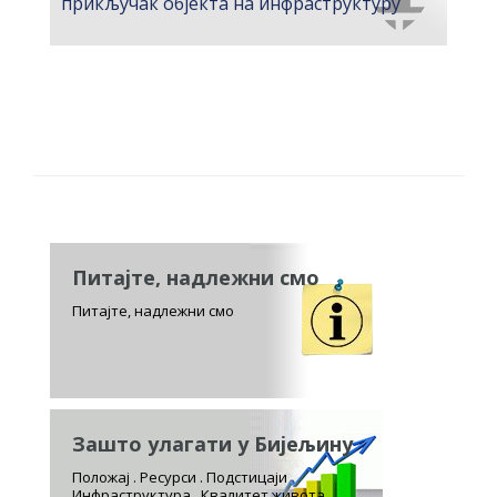
прикључак објекта на инфраструктуру
Питајте, надлежни смо
Питајте, надлежни смо
Зашто улагати у Бијељину
Положај . Ресурси . Подстицаји
Инфраструктура . Квалитет живота