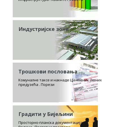
Индустријске зоне
Трошкови пословања
Комуналне таксе и накнаде Цјеновник јавних
предузећа . Порези
Градити у Бијељини
Просторно-планска документација.