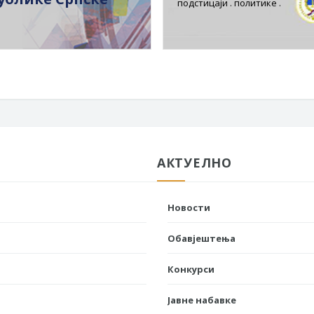
подстицаји . политике .
АКТУЕЛНО
Новости
Обавјештења
Конкурси
Јавне набавке