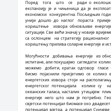
Поред тога што се ради о еколошки ч
експанзију је и чињеница да је експл
економски конкурентна. Посљедњих годин
унији дошло до наглог пораста примје
кориштење извора обновљиве енергиј
ситуације. Све већи значај у новије вриј
са ослонцем на стратегију рационалног
кориштењу прилива соларне енергије и ис
Могућности добивања енергије из обно
испитане, али покушајмо сагледати колики
можемо добити, кратак одговор гласи: 
бисмо појаснили присјетимо се колик
енергетских извора стоји на располага
енергетског потенцијала колике су н
океанских таласа, насталих утицајем пли
енергије него што нам је потребно. Ге
свјетски потенцијал биомасе око двадесет 
потенцијал вјетра, а потенцијал Сунчеве