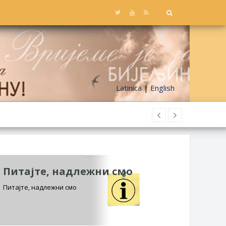
Latinica
|
English
Питајте, надлежни смо
Питајте, надлежни смо