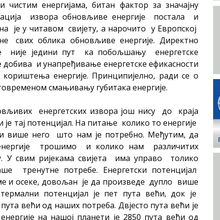
истим енергијама, битан фактор за значајну
оатација извора обновљиве енергије постала и
а је у читавом свијету, а нарочито у Европској
не свих облика обновљиве енергије. Директно
е није једини пут ка побољшању енергетске
еме добива и унапређивање енергетске ефикасности
 кориштења енергије. Принципијелно, ради се о
товременом смањивању губитака енергије.
вљивих енергетских извора још нису до краја
 је тај потенцијал. На питање колико то енергије
и више него што нам је потребно. Међутим, да
о енергије трошимо и колико нам различитих
њу. У свим ријекама свијета има управо толико
аше тренутне потребе. Енергетски потенцијал
ме и осеке, довољан је да произведе дупло више
отермални потенцијал је пет пута већи, док је
пута већи од наших потреба. Двјесто пута већи је
 енергије на нашој планети је 2850 пута већи од