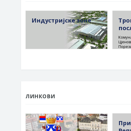
Индустријске зоне
Тро
пос
Комуна
Цјенов
Порез
ЛИНКОВИ
При
Реп