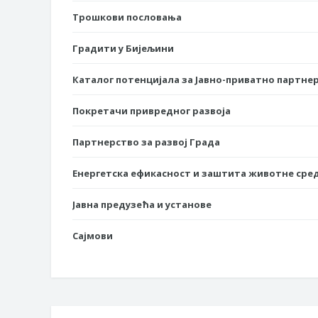
Трошкови пословања
Градити у Бијељини
Каталог потенцијала за Јавно-приватно партне
Покретачи привредног развоја
Партнерство за развој Града
Енергетска ефикасност и заштита животне сре
Јавна предузећа и установе
Сајмови