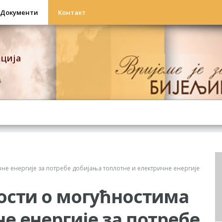
Документи
Контакт
ација
е енергије за потребе добијања топлотне и електричне енергије
ости о могућностима
 енергије за потребе