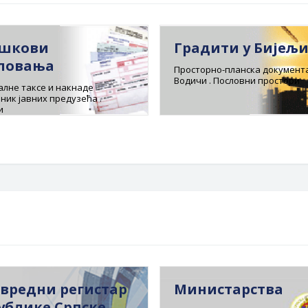
шкови
Градити у Бијељ
ловања
Просторно-планска документа
Водичи . Пословни простори
лне таксе и накнаде
ник јавних предузећа .
и
вредни регистар
Министарства
ублике Српске