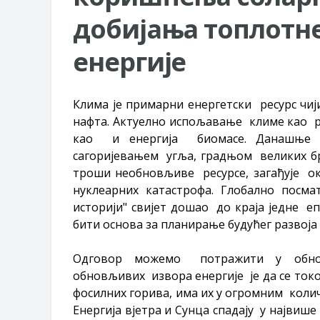
добијања топлотн
енергије
Клима је примарни енергетски ресурс чиј
нафта. Актуелно испољавање климе као р
као и енергија биомасе. Данашње ч
сагоријевањем угља, градњом великих бр
троши необновљиве ресурсе, загађује ок
нуклеарних катастрофа. Глобално посмат
историји" свијет дошао до краја једне 
бити основа за планирање будућег развоја
Одговор можемо потражити у обнов
обновљивих извора енергије је да се то
фосилних горива, има их у огромним колич
Енергија вјетра и Сунца спадају у највиш