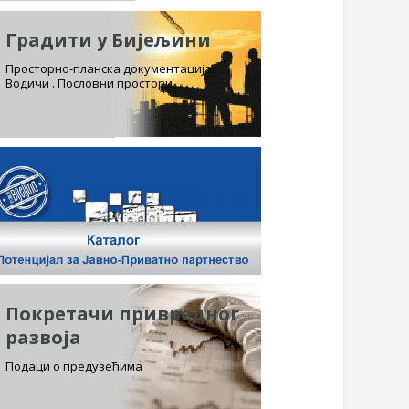
Градити у Бијељини
Просторно-планска документација.
Водичи . Пословни простори
Покретачи привредног
развоја
Подаци о предузећима