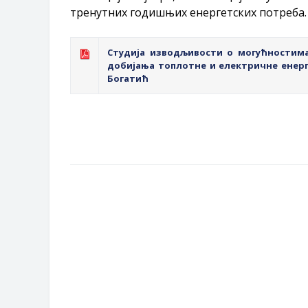
тренутних годишњих енергетских потреба.
Студија изводљивости о могућностима
добијања топлотне и електричне енерг
Богатић