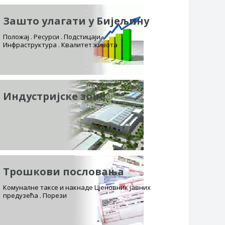
Зашто улагати у Бијељину
Положај . Ресурси . Подстицаји
Инфраструктура . Квалитет живота
Индустријске зоне
Трошкови пословања
Комуналне таксе и накнаде Цјеновник јавних
предузећа . Порези