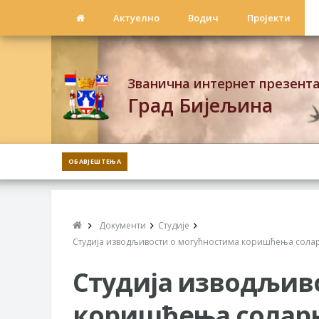
Актуелно
Водич
Пројекти
Званична интернет презент
Град Бијељина
ОБАВЈЕШТЕЊА
Документи
Студије
Студија изводљивости о могућностима коришћења соларн
Студија изводљив
коришћења соларне