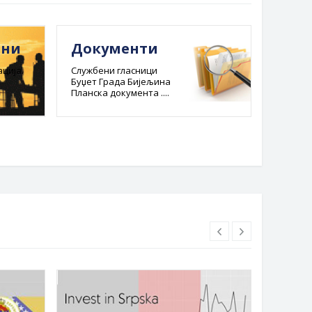
ини
Документи
Е-ре
адм
ција.
Службени гласници
Буџет Града Бијељина
пост
Планска документа ....