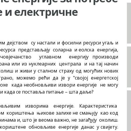
е и електричне
им дејством су настали и фосилни ресурси угаљ и
есурса представљају соларна и еолска енергија,
овјечанство углавном енергију производи
ана или из нуклеарних централа и на тај начин
олиш и живи у сталном страху од могућих нових
рано, можемо рећи да је у "својој енергетској
епохе када необновљиви извори енергије не могу
 и када се поставља питање – шта даље?
љивим изворима енергије. Карактеристика
ком кориштења њихове залихе не смањују као код
инама и, што је веома важно, не загађују околиш.
е кориштене обновљиве енергије данас у свијету.