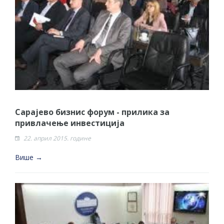
Сарајево бизнис форум - прилика за
привлачење инвестиција
22. април 2015. године
Више →