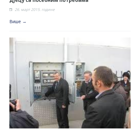
дјецу са посебним потребама
26. март 2015. године
Више →