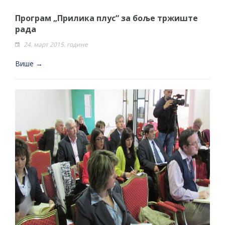
Програм „Прилика плус“ за боље тржиште
рада
24. март 2015. године
Више →