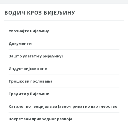
ВОДИЧ КРОЗ БИЈЕЉИНУ
Упознајте Бијељину
Документи
Зашто улагати у Бијељину?
Индустријске зоне
Трошкови пословања
Градити у Бијељини
Каталог потенцијала за Јавно-приватно партнерство
Покретачи привредног развоја