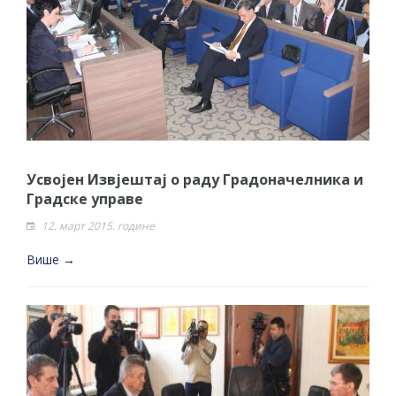
Усвојен Извјештај о раду Градоначелника и
Градске управе
12. март 2015. године
Више →