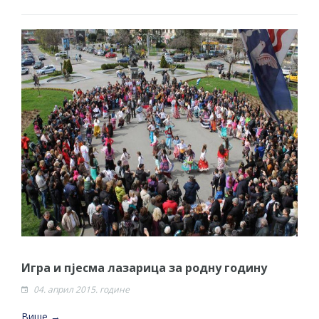
Игра и пјесма лазарица за родну годину
04. април 2015. године
Више →