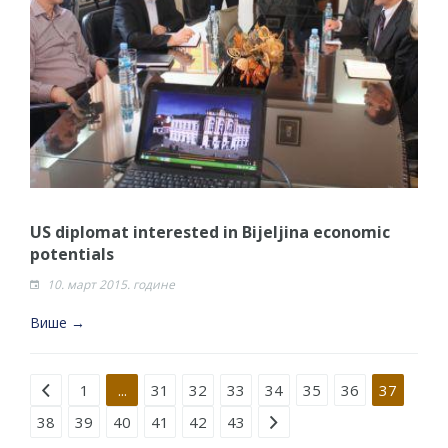
US diplomat interested in Bijeljina economic
potentials
10. март 2015. године
Више →
Strana 37 od 43
1
...
31
32
33
34
35
36
37
38
39
40
41
42
43