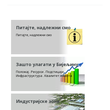
Питајте, надлежни смо
Питајте, надлежни смо
Зашто улагати у Бијељину
Положај . Ресурси . Подстицаји
Инфраструктура . Квалитет живота
Индустријске зоне