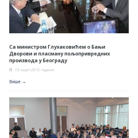
Са министром Глухаковићем о Бањи
Дворови и пласману пољопривредних
производа у Београду
13. март 2015. године
Више →