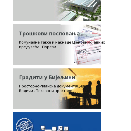
Трошкови пословања
Комуналне таксе и накнаде Цјеновник јавних
предузећа . Порези
Градити у Бијељини
Просторно-планска документација.
Водичи . Пословни простори