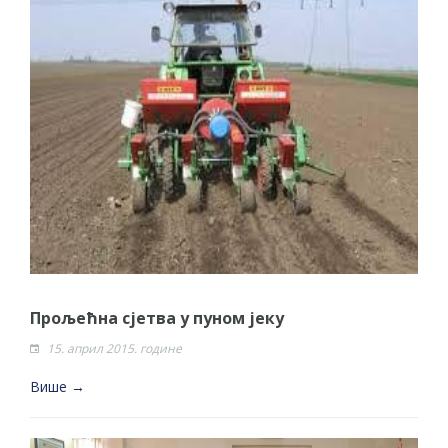
Прољећна сјетва у пуном јеку
15. април 2015. године
Више →