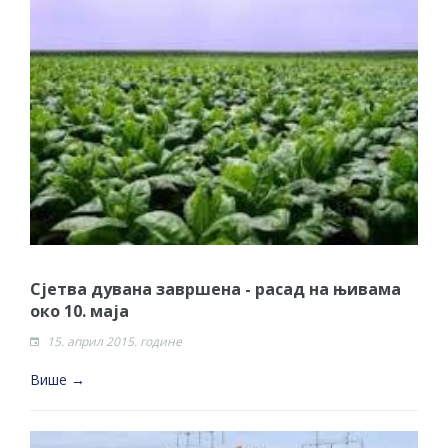
Сјетва дувана завршена - расад на њивама
око 10. маја
15. април 2015. године
Више →