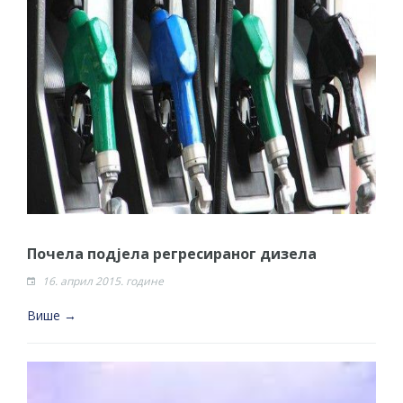
Почела подјела регресираног дизела
16. април 2015. године
Више →