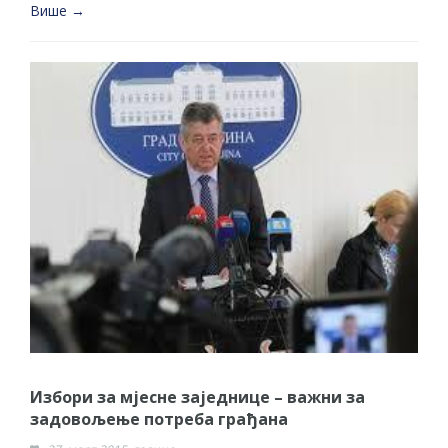
Више →
Избори за мјесне заједнице – важни за
задовољење потреба грађана