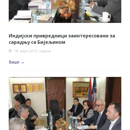
Индијски привредници заинтересовани за
сарадњу са Бијељином
18. март 2015. године
Више →