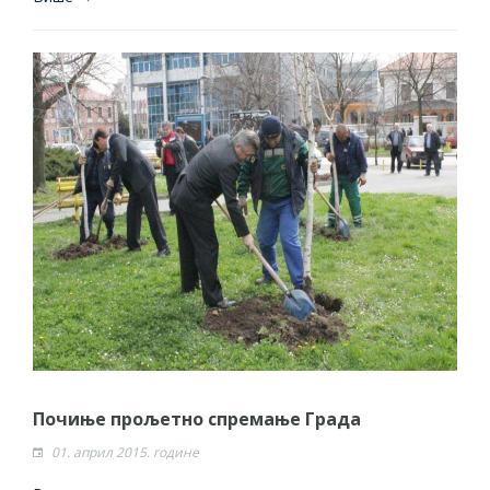
Почиње прољетно спремање Града
01. април 2015. године