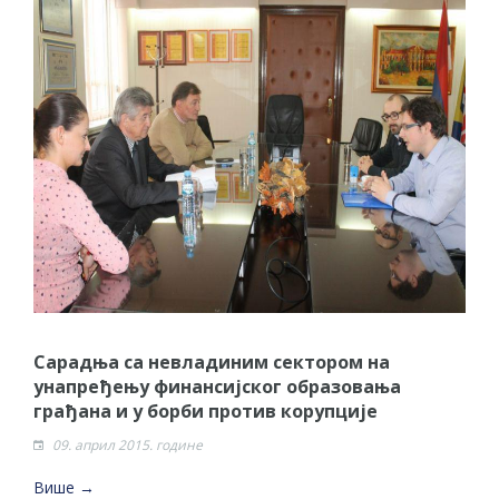
Сарадња са невладиним сектором на
унапређењу финансијског образовања
грађана и у борби против корупције
09. април 2015. године
Више →