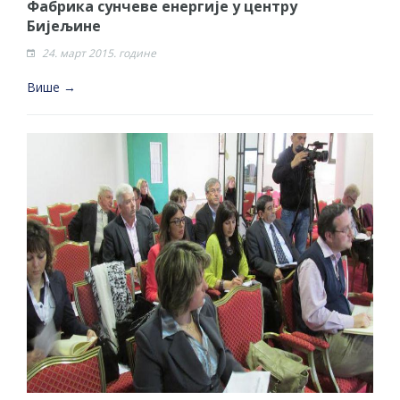
Фабрика сунчеве енергије у центру
Бијељине
24. март 2015. године
Више →