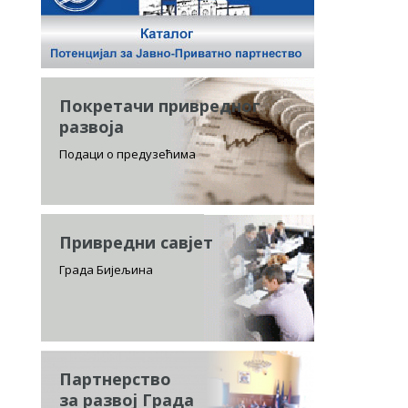
Покретачи привредног
развоја
Подаци о предузећима
Привредни савјет
Града Бијељина
Партнерство
за развој Града