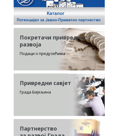
Покретачи привредног
развоја
Подаци о предузећима
Привредни савјет
Града Бијељина
Партнерство
за развој Града