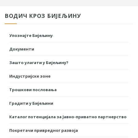
ВОДИЧ КРОЗ БИЈЕЉИНУ
Упознајте Бијељину
Документи
Зашто улагати у Бијељину?
Индустријске зоне
Трошкови пословања
Градити у Бијељини
Каталог потенцијала за Јавно-приватно партнерство
Покретачи привредног развоја