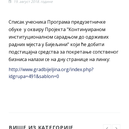
19. август 2018. године
Списак учесника Програма предузетничке
обуке у оквиру Пројекта "Континуираном
институционалном сарадњом до одрживих
радних мјеста у Бијељини" који ће добити
подстицајна средства за покретање сопственог
бизниса налази се на дну странице на линку:
http://www.gradbijeljina.org/index.php?
idgrupa=491&sablon=0
ВИШЕ ИЗ КАТЕГОРИЈЕ