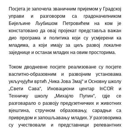
Посјета је започела званичним пријемом у Градској
управи и разговором са градоначелником
Бијељине Љубишом Петровићем на ком је
констатовано да овај пројекат представља важан
дио програма и политика који су усмјерени ка
младима, а који имају за циљ развој локалне
заједнице и останак младих на овим просторима.
Током дводневне посјете реализоване су посјете
васпитно-образовним и развојним установама
укључујући вртић „Чика Јова Змај“ и Основну школу
„Свети Сава“, Иновациони центар InCOR и
Техничку школу „Михајло Пупин“, гдје се
разговарало о развоју предузетничких и животних
вјештина, стручном образовању, сарадњи са
привредом и запошљавању младих. У разговорима
су учествовали и представници релевантних