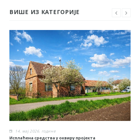
ВИШЕ ИЗ КАТЕГОРИЈЕ
14. мај 2026. године
Исплаћена средства у оквиру пројекта
Р