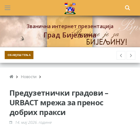
Званична интернет презентација
Град Бијељина
ОБАВЈЕШТЕЊА
Новости
Предузетнички градови –
URBACT мрежа за пренос
добрих пракси
14. мај 2026. године