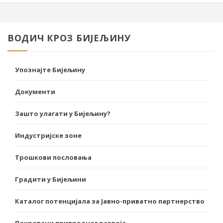
ВОДИЧ КРОЗ БИЈЕЉИНУ
Упознајте Бијељину
Документи
Зашто улагати у Бијељину?
Индустријске зоне
Трошкови пословања
Градити у Бијељини
Каталог потенцијала за Јавно-приватно партнерство
Покретачи привредног развоја