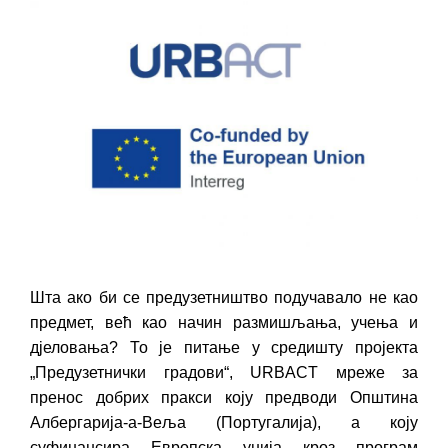
Шта ако би се предузетништво подучавало не као
предмет, већ као начин размишљања, учења и
дjеловања? То је питање у средишту пројекта
„Предузетнички градови“, URBACT мреже за
пренос добрих пракси коју предводи Општина
Албергарија-а-Веља (Португалија), а коју
суфинансира Европска унија кроз програм