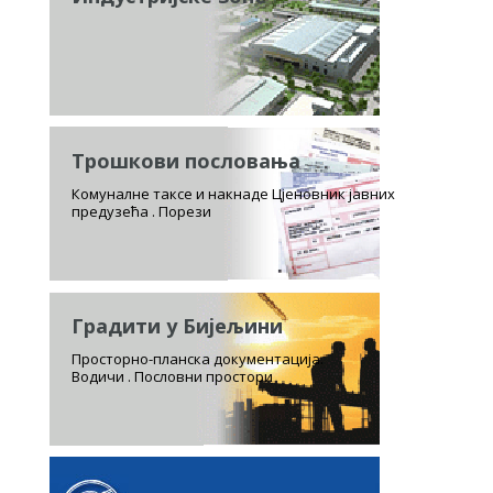
Трошкови пословања
Комуналне таксе и накнаде Цјеновник јавних
предузећа . Порези
Градити у Бијељини
Просторно-планска документација.
Водичи . Пословни простори