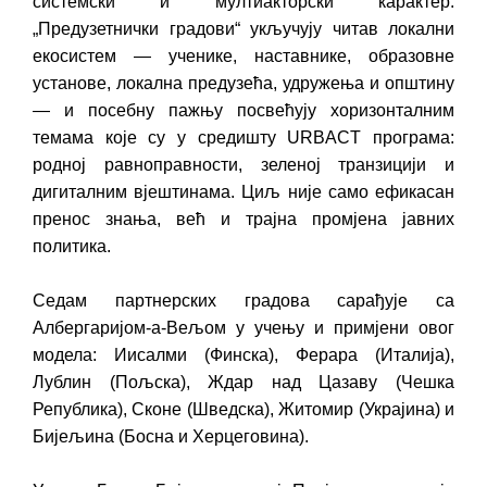
системски и мултиакторски карактер.
„Предузетнички градови“ укључују читав локални
екосистем — ученике, наставнике, образовне
установе, локална предузећа, удружења и општину
— и посебну пажњу посвећују хоризонталним
темама које су у средишту URBACT програма:
родној равноправности, зеленој транзицији и
дигиталним вјештинама. Циљ није само ефикасан
пренос знања, већ и трајна промјена јавних
политика.
Седам партнерских градова сарађује са
Албергаријом-а-Вељом у учењу и примјени овог
модела: Иисалми (Финска), Ферара (Италија),
Лублин (Пољска), Ждар над Цазаву (Чешка
Република), Сконе (Шведска), Житомир (Украјина) и
Бијељина (Босна и Херцеговина).