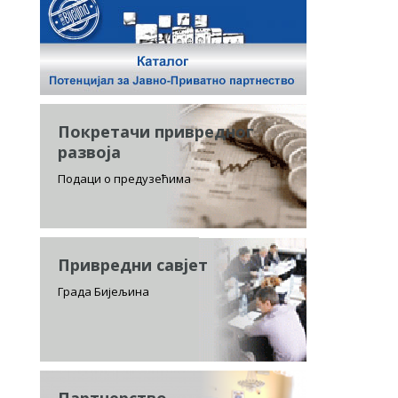
Покретачи привредног
развоја
Подаци о предузећима
Привредни савјет
Града Бијељина
Партнерство