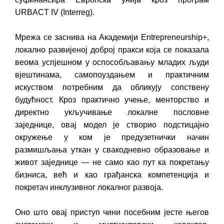
URBACT IV (Interreg).
Мрежа се заснива на Академији Entrepreneurship+,
локално развијеној доброј пракси која се показала
веома успјешном у оспособљавању младих људи
вјештинама, самопоуздањем и практичним
искуством потребним да обликују сопствену
будућност. Кроз практично учење, менторство и
директно укључивање локалне пословне
заједнице, овај модел је створио подстицајно
окружење у ком је предузетнички начин
размишљања уткан у свакодневно образовање и
живот заједнице — не само као пут ка покретању
бизниса, већ и као грађанска компетенција и
покретач инклузивног локалног развоја.
Оно што овај приступ чини посебним јесте његов