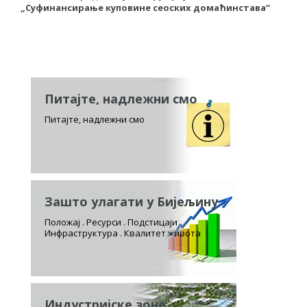
„Суфинансирање куповине сеоских домаћинстава“
к
п
Питајте, надлежни смо
Питајте, надлежни смо
Зашто улагати у Бијељину
Положај . Ресурси . Подстицаји
Инфраструктура . Квалитет живота
Индустријске зоне