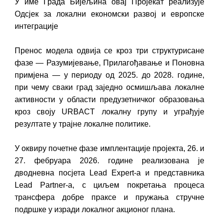
У име Града Бијељина овај Пројекат реализује
Одсјек за локални економски развој и европске
интеграције
Пренос модела одвија се кроз три структурисане
фазе — Разумијевање, Прилагођавање и Поновна
примјена — у периоду од 2025. до 2028. године,
при чему сваки град заједно осмишљава локалне
активности у области предузетничког образовања
кроз своју URBACT локалну групу и уграђује
резултате у трајне локалне политике.
У оквиру почетне фазе имплентације пројекта, 26. и
27. фебруара 2026. године реализована је
дводневна посјета Lead Expert-a и представника
Lead Partner-а, с циљем покретања процеса
трансфера добре праксе и пружања стручне
подршке у изради локалног акционог плана.