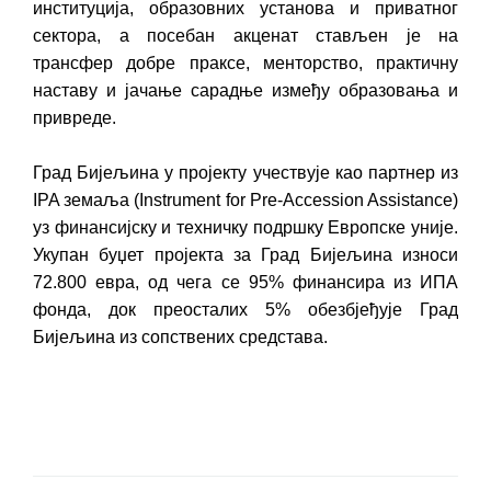
институција, образовних установа и приватног
сектора, а посебан акценат стављен је на
трансфер добре праксе, менторство, практичну
наставу и јачање сарадње између образовања и
привреде.
Град Бијељина у пројекту учествује као партнер из
IPA земаља (Instrument for Pre-Accession Assistance)
уз финансијску и техничку подршку Европске уније.
Укупан буџет пројекта за Град Бијељина износи
72.800 евра, од чега се 95% финансира из ИПА
фонда, док преосталих 5% обезбјеђује Град
Бијељина из сопствених средстава.