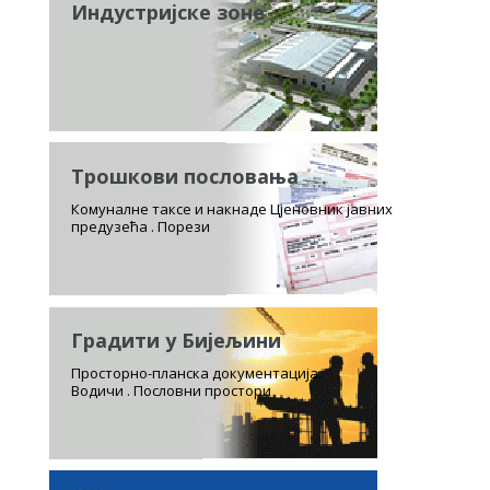
Индустријске зоне
Трошкови пословања
Комуналне таксе и накнаде Цјеновник јавних
предузећа . Порези
Градити у Бијељини
Просторно-планска документација.
Водичи . Пословни простори