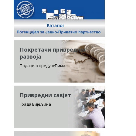
Покретачи привредног
развоја
Подаци о предузећима
Привредни савјет
Града Бијељина