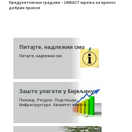
Предузетнички градови – URBACT мрежа за пренос
Р
добрих пракси
к
п
Питајте, надлежни смо
Питајте, надлежни смо
Зашто улагати у Бијељину
Положај . Ресурси . Подстицаји
Инфраструктура . Квалитет живота