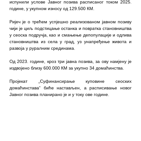
испунили услове Јавног позива расписаног током 2025.
године, у укупном износу од 129.500 КМ.
Ријеч је о трећем успјешно реализованом јавном позиву
чији је циљ подстицање останка и повратка становништва
у сеоска подручја, као и смањење депопулације и одлива
становништва из села у град, уз унапређење живота и
развоја у руралним срединама.
Од 2023. године, кроз три јавна позива, за ову намјену је
издвојено близу 600.000 КМ за укупно 34 домаћинства.
Пројекат „Суфинансирање куповине сеоских
домаћинстава“ биће настављен, а расписивање новог
Јавног позива планирано је и у току ове године.