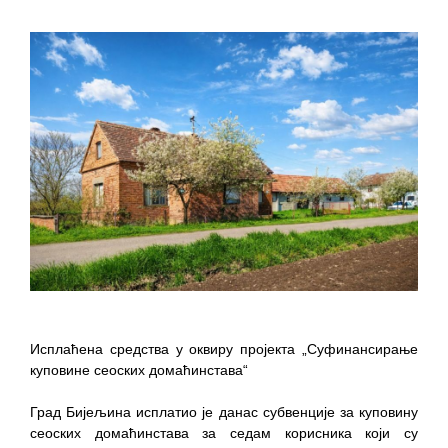
Исплаћена средства у оквиру пројекта „Суфинансирање
куповине сеоских домаћинстава“
Град Бијељина исплатио је данас субвенције за куповину
сеоских домаћинстава за седам корисника који су