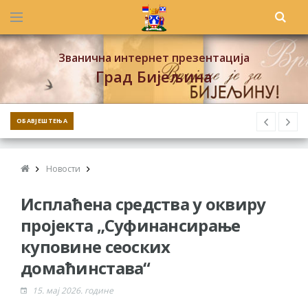
Званична интернет презентација
Град Бијељина
ОБАВЈЕШТЕЊА
Новости
Исплаћена средства у оквиру
пројекта „Суфинансирање
куповине сеоских
домаћинстава“
15. мај 2026. године