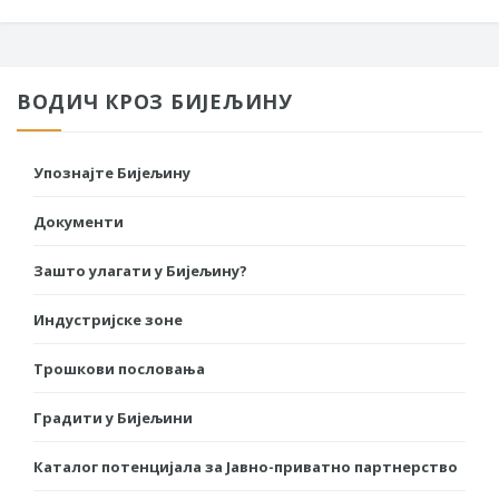
ВОДИЧ КРОЗ БИЈЕЉИНУ
Упознајте Бијељину
Документи
Зашто улагати у Бијељину?
Индустријске зоне
Трошкови пословања
Градити у Бијељини
Каталог потенцијала за Јавно-приватно партнерство