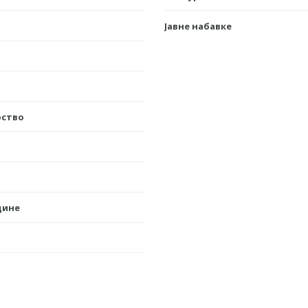
Јавне набавке
рство
дине