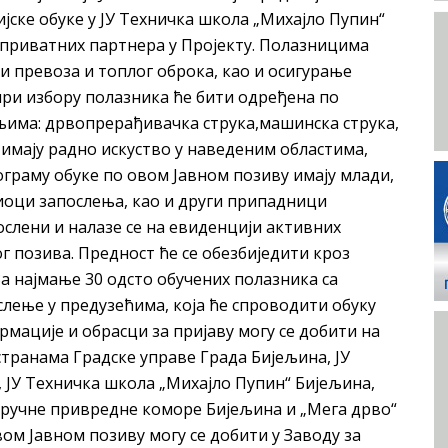
ијске обуке у ЈУ Техничка школа „Михајло Пупин“
 приватних партнера у Пројекту. Полазницима
 превоза и топлог оброка, као и осигурање
при избору полазника ће бити одређена по
има: дрвопрерађивачка струка,машинска струка,
 имају радно искуство у нaведеним областима,
граму обуке по овом Јавном позиву имају млади,
иоци запослења, као и други припадници
ослени и налазе се на евиденцији активних
г позива. Предност ће се обезбиједити кроз
а најмање 30 одсто обучених полазника са
лење у предузећима, која ће спроводити обуку
мације и обрасци за пријаву могу се добити на
транама Градске управе Града Бијељина, ЈУ
 ЈУ Техничка школа „Михајло Пупин“ Бијељина,
ручне привреднe коморe Бијељина и „Mега дрво“
ом Јавном позиву могу се добити у Заводу за