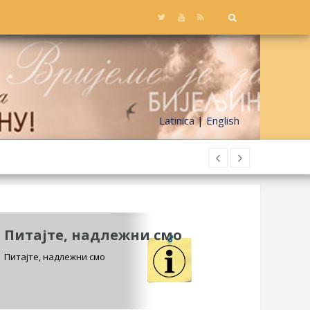
Latinica
|
English
Питајте, надлежни смо
Питајте, надлежни смо