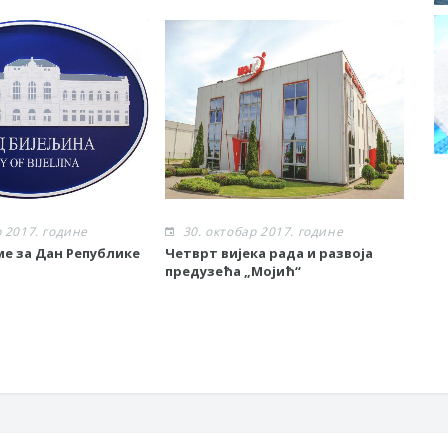
р 2017. године
30. октобар 2017. године
3
ме за Дан Републике
Четврт вијека рада и развоја
У Б
предузећа „Мојић“
вод
ком