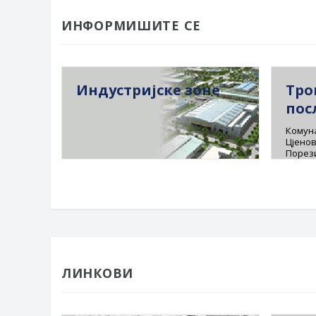
ИНФОРМИШИТЕ СЕ
Индустријске зоне
Тро
пос
Комуна
Цјенов
Порез
ЛИНКОВИ