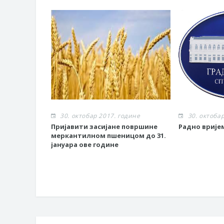
30. октобар 2017. године
30. октоба
Пријавити засијане површине
Радно врије
меркантилном пшеницом до 31.
јануара ове године