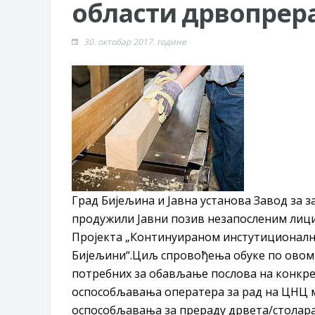
области дрвопрер
30. октобар 2017. године
Град Бијељина и Јавна установа Завод за 
продужили Јавни позив незапосленим лицим
Пројекта „Континуираном инстутиционалн
Бијељини“.Циљ спровођења обуке по овом 
потребних за обављање послова на конкре
оспособљавања оператера за рад на ЦНЦ м
оспособљавања за прераду дрвета/столара