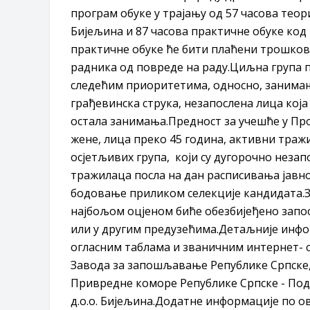
програм обуке у трајању од 57 часова теор
Бијељина и 87 часова практичне обуке код
практичне обуке ће бити плаћени трошкови
радника од повреде на раду.Циљна група 
следећим приоритетима, односно, занимањ
грађевинска струка, незапослена лица која
остала занимања.Предност за учешће у Про
жене, лица преко 45 година, активни траж
осјетљивих група, који су дугорочно незап
тражилаца посла на дан расписивања јавно
бодовање приликом селекције кандидата.З
најбољом оцјеном биће обезбијеђено запос
или у другим предузећима.Детаљније инфор
огласним таблама и званичним интернет- с
Завода за запошљавање Републике Српске,
Привредне коморе Републике Српске - Под
д.о.о. Бијељина.Додатне информације по ов