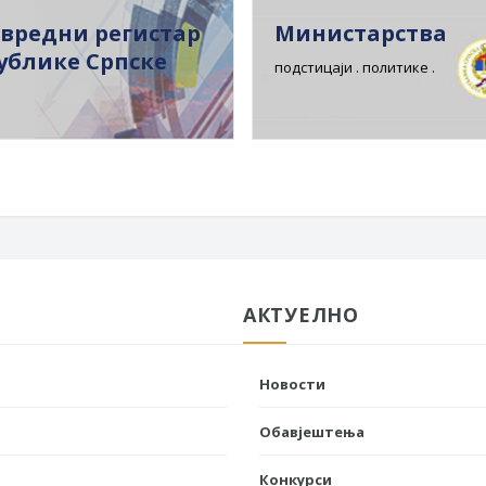
вредни регистар
Министарства
ублике Српске
подстицаји . политике .
АКТУЕЛНО
Новости
Обавјештења
Конкурси