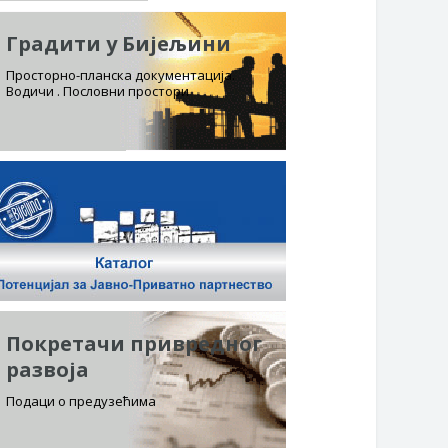
Градити у Бијељини
Просторно-планска документација.
Водичи . Пословни простори
Покретачи привредног
развоја
Подаци о предузећима