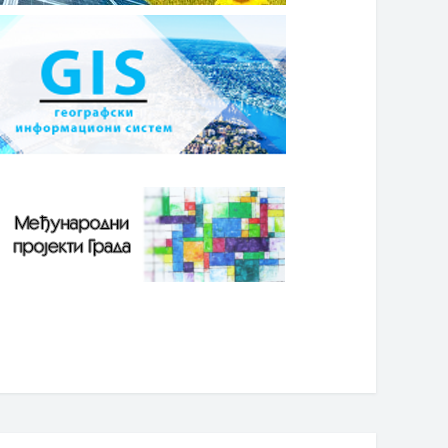
0. октобар 2017. године
30. октобар 2017. године
ијељини послује једна од
Врхунска медицинска услуга у
ећих телекомуникационих
здравственом центру „Гала
панија у БиХ
медика“ у Бијељини