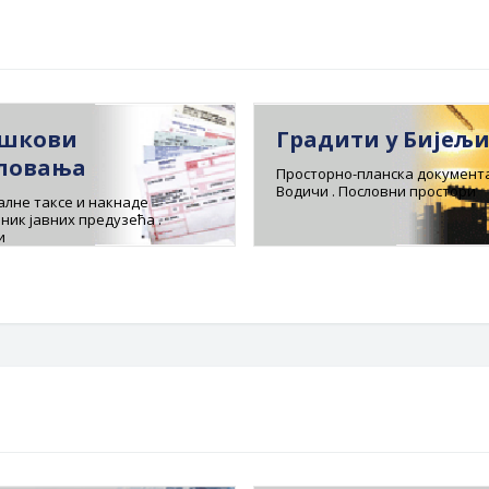
шкови
Градити у Бијељ
ловања
Просторно-планска документа
Водичи . Пословни простори
лне таксе и накнаде
ник јавних предузећа .
и