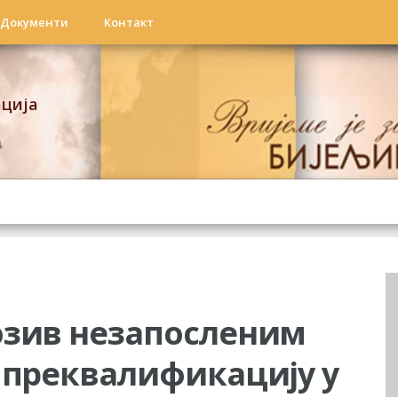
Документи
Контакт
ација
озив незапосленим
 преквалификацију у