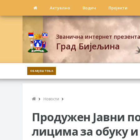
Актуелно
Водич
Пројекти
Званична интернет презент
Град Бијељина
ОБАВЈЕШТЕЊА
Новости
Продужен Јавни п
лицима за обуку и