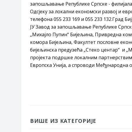
запошљавање Републике Српске - филијала Б
Одсјеку за локални економски развој и евр
телефона 055 233 169 и 055 233 132.Град Б
ЈУ Завод за запошљавање Републике Српске
„Михајло Пупин“ Бијељина, Привредна ком
комора Бијељина, Факултет пословне еконо
бијељинска предузећа „Стеко центар“ и „М
пројекта подршке локалним партнерствима
Европска Унија, а спроводи Међународна ор
ВИШЕ ИЗ КАТЕГОРИЈЕ