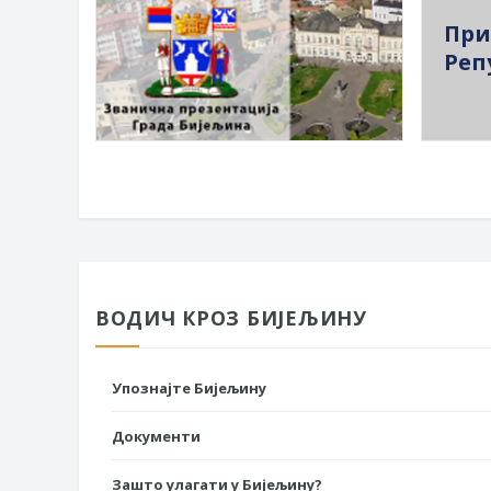
При
Реп
ВОДИЧ КРОЗ БИЈЕЉИНУ
Упознајте Бијељину
Документи
Зашто улагати у Бијељину?