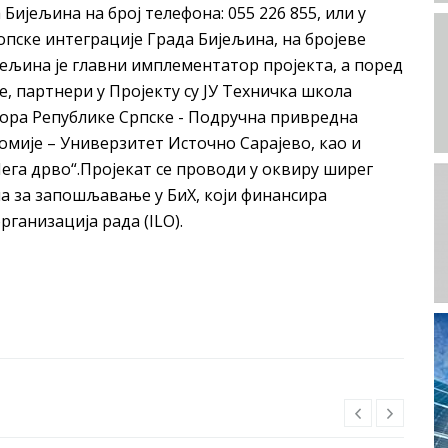
ијељина на број телефона: 055 226 855, или у
опске интеграције Града Бијељина, на бројеве
ијељина је главни имплементатор пројекта, а поред
, партнери у Пројекту су ЈУ Техничка школа
ора Републике Српске - Подручна привредна
мије – Универзитет Источно Сарајево, као и
ега дрво“.Пројекат се проводи у оквиру ширег
 за запошљавање у БиХ, који финансира
ганизација рада (ILO).