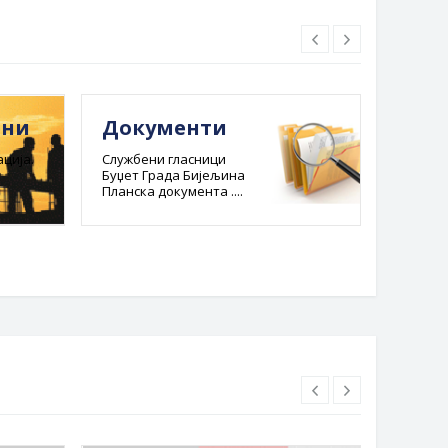
ини
Документи
Е-ре
адм
ција.
Службени гласници
Буџет Града Бијељина
пост
Планска документа ....