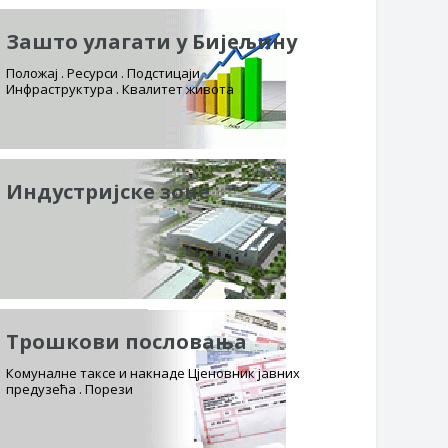
Зашто улагати у Бијељину
Положај . Ресурси . Подстицаји
Инфраструктура . Квалитет живота
Индустријске зоне
Трошкови пословања
Комуналне таксе и накнаде Цјеновник јавних
предузећа . Порези