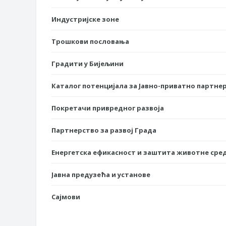
Индустријске зоне
Трошкови пословања
Градити у Бијељини
Каталог потенцијала за Јавно-приватно партне
Покретачи привредног развоја
Партнерство за развој Града
Енергетска ефикасност и заштита животне сре
Јавна предузећа и установе
Сајмови