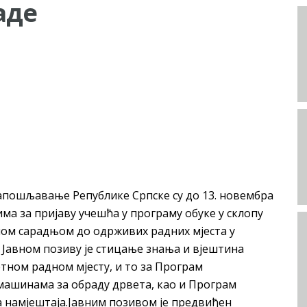
аде
запошљавање Републике Српске су до 13. новембра
а за пријаву учешћа у програму обуке у склопу
ом сарадњом до одрживих радних мјеста у
Јавном позиву је стицање знања и вјештина
тном радном мјесту, и то за Програм
ашинама за обраду дрвета, као и Програм
 намјештаја.Јавним позивом је предвиђен