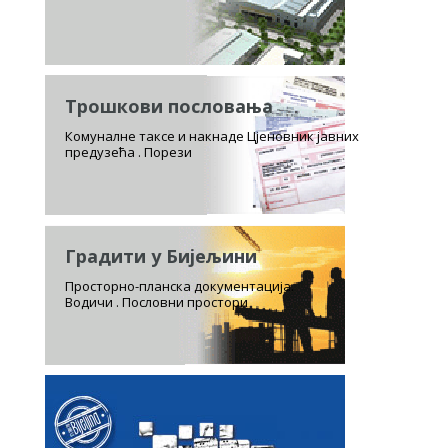
Трошкови пословања
Комуналне таксе и накнаде Цјеновник јавних
предузећа . Порези
Градити у Бијељини
Просторно-планска документација.
Водичи . Пословни простори