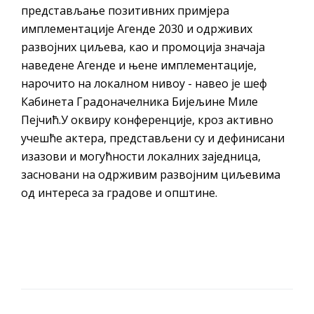
представљање позитивних примјера
имплементације Агенде 2030 и одрживих
развојних циљева, као и промоција значаја
наведене Агенде и њене имплементације,
нарочито на локалном нивоу - навео је шеф
Кабинета Градоначелника Бијељине Миле
Пејчић.У оквиру конференције, кроз активно
учешће актера, представљени су и дефинисани
изазови и могућности локалних заједница,
засновани на одрживим развојним циљевима
од интереса за градове и општине.