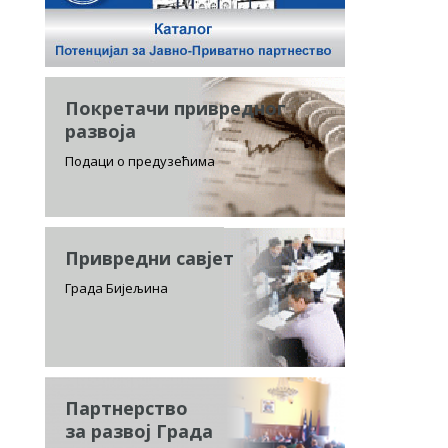
Покретачи привредног
развоја
Подаци о предузећима
Привредни савјет
Града Бијељина
Партнерство
за развој Града