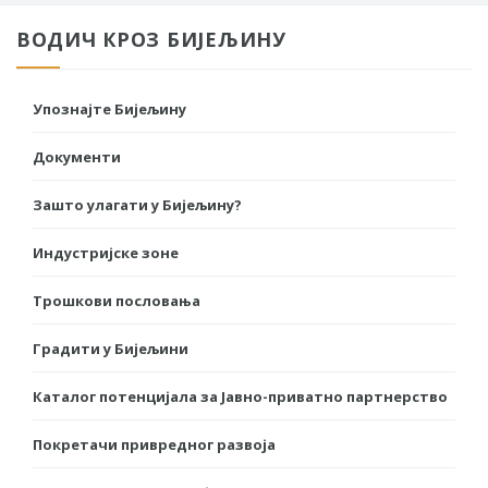
ВОДИЧ КРОЗ БИЈЕЉИНУ
Упознајте Бијељину
Документи
Зашто улагати у Бијељину?
Индустријске зоне
Трошкови пословања
Градити у Бијељини
Каталог потенцијала за Јавно-приватно партнерство
Покретачи привредног развоја