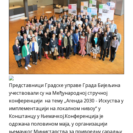
Представници Градске управе Града Бијељина
учествовали су на Међународној стручној
конференцији на тему „Агенда 2030 - Искуства у
имплементацији на локалном нивоу“ у
Конштанцу у Њемачкој.Конференција је
одржана половином маја, у организацији
њемачког Министарства за привредну сарадњу