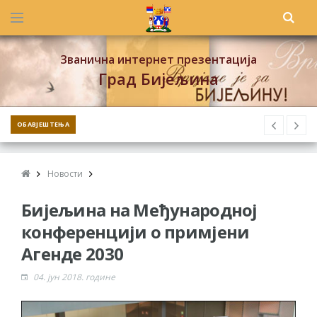
Званична интернет презентација
Град Бијељина
ОБАВЈЕШТЕЊА
Новости
Бијељина на Међународној
конференцији о примјени
Агенде 2030
04. јун 2018. године