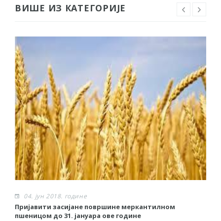
ВИШЕ ИЗ КАТЕГОРИЈЕ
04. јун 2018. године
Пријавити засијане површине меркантилном
Р
пшеницом до 31. јануара ове године