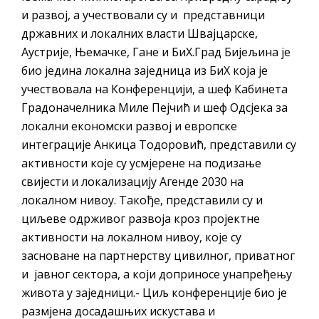
и развој, а учествовали су и представници
државних и локалних власти Швајцарске,
Аустрије, Њемачке, Гане и БиХ.Град Бијељина је
био једина локална заједница из БиХ која је
учествовала на Конференцији, а шеф Кабинета
Градоначелника Миле Пејчић и шеф Одсјека за
локални економски развој и европске
интеграције Анкица Тодоровић, представили су
активности које су усмјерене на подизање
свијести и локализацију Агенде 2030 на
локалном нивоу. Такође, представили су и
циљеве одрживог развоја кроз пројектне
активности на локалном нивоу, које су
засноване на партнерству цивилног, приватног
и јавног сектора, а који доприносе унапређењу
живота у заједници.- Циљ конференције био је
размјена досадашњих искустава и