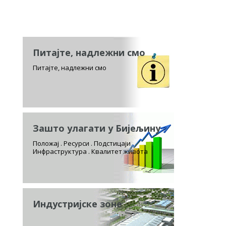
Питајте, надлежни смо
Питајте, надлежни смо
Зашто улагати у Бијељину
Положај . Ресурси . Подстицаји
Инфраструктура . Квалитет живота
Индустријске зоне