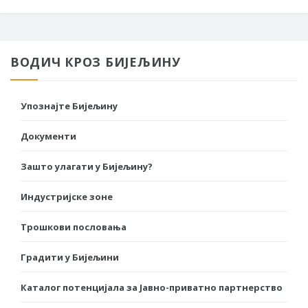
ВОДИЧ КРОЗ БИЈЕЉИНУ
Упознајте Бијељину
Документи
Зашто улагати у Бијељину?
Индустријске зоне
Трошкови пословања
Градити у Бијељини
Каталог потенцијала за Јавно-приватно партнерство