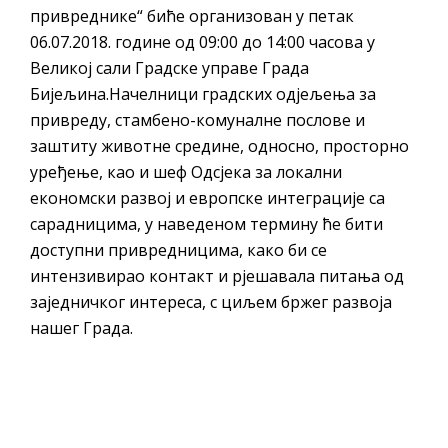
привреднике“ биће организован у петак
06.07.2018. године од 09:00 до 14:00 часова у
Великој сали Градске управе Града
Бијељина.Начелници градских одјељења за
привреду, стамбено-комуналне послове и
заштиту животне средине, односно, просторно
уређење, као и шеф Одсјека за локални
економски развој и европске интеграције са
сарадницима, у наведеном термину ће бити
доступни привредницима, како би се
интензивирао контакт и рјешавала питања од
заједничког интереса, с циљем бржег развоја
нашег Града.