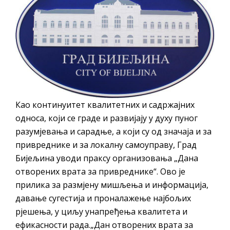
Као континуитет квалитетних и садржајних
односа, који се граде и развијају у духу пуног
разумјевања и сарадње, а који су од значаја и за
привреднике и за локалну самоуправу, Град
Бијељина уводи праксу организовања „Дана
отворених врата за привреднике“. Ово је
прилика за размјену мишљења и информација,
давањe сугестија и проналажење најбољих
рјешења, у циљу унапређења квалитета и
ефикасности рада.„Дан отворених врата за