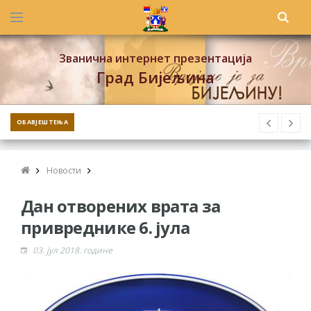
Званична интернет презентација
Град Бијељина
ОБАВЈЕШТЕЊА
Новости
Дан отворених врата за
привредникe 6. јула
03. јул 2018. године