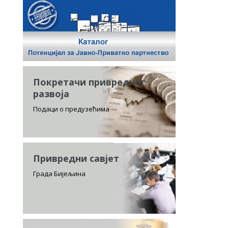
Покретачи привредног
развоја
Подаци о предузећима
Привредни савјет
Града Бијељина