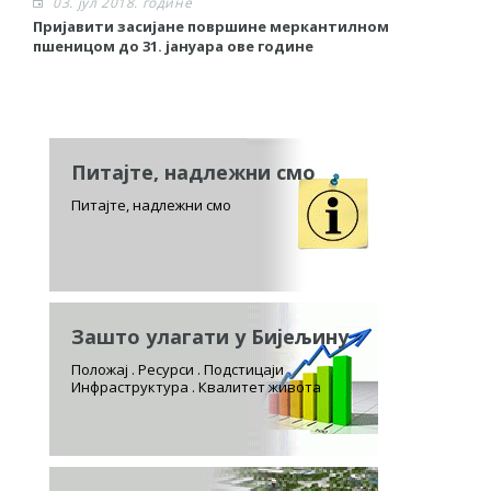
03. јул 2018. године
Пријавити засијане површине меркантилном
Р
пшеницом до 31. јануара ове године
Питајте, надлежни смо
Питајте, надлежни смо
Зашто улагати у Бијељину
Положај . Ресурси . Подстицаји
Инфраструктура . Квалитет живота