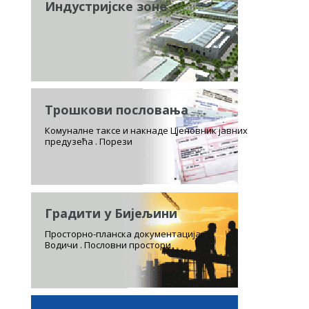
Индустријске зоне
Трошкови пословања
Комуналне таксе и накнаде Цјеновник јавних
предузећа . Порези
Градити у Бијељини
Просторно-планска документација.
Водичи . Пословни простори