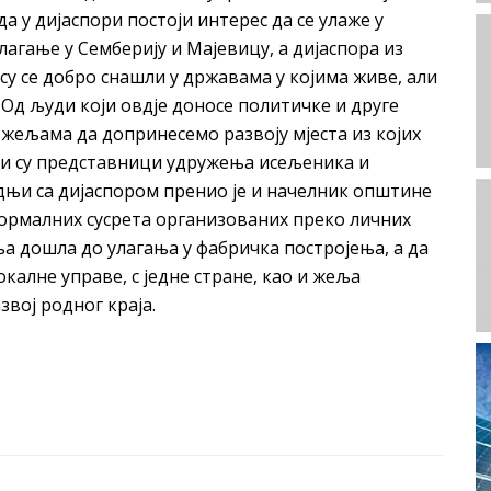
да у дијаспори постоји интерес да се улаже у
лагање у Семберију и Мајевицу, а дијаспора из
су се добро снашли у државама у којима живе, али
. Од људи који овдје доносе политичке и друге
жељама да допринесемо развоју мјеста из којих
ли су представници удружења исељеника и
дњи са дијаспором пренио је и начелник општине
формалних сусрета организованих преко личних
ња дошла до улагања у фабричка постројења, а да
калне управе, с једне стране, као и жеља
вој родног краја.