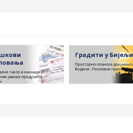
шкови
Градити у Бијељ
ловања
Просторно-планска документа
Водичи . Пословни простори
лне таксе и накнаде
ник јавних предузећа .
и