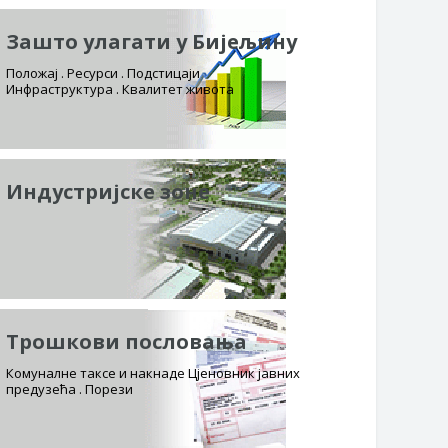
Зашто улагати у Бијељину
Положај . Ресурси . Подстицаји
Инфраструктура . Квалитет живота
Индустријске зоне
Трошкови пословања
Комуналне таксе и накнаде Цјеновник јавних
предузећа . Порези