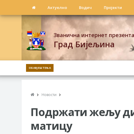
Актуелно
Водич
Пројекти
Званична интернет презент
Град Бијељина
ОБАВЈЕШТЕЊА
Новости
Подржати жељу ди
матицу