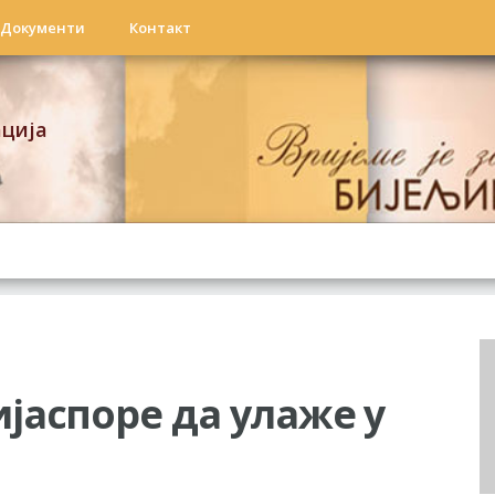
Документи
Контакт
ација
јаспоре да улаже у