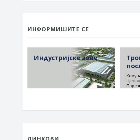
ИНФОРМИШИТЕ СЕ
Индустријске зоне
Тро
пос
Комуна
Цјенов
Порез
ЛИНКОВИ