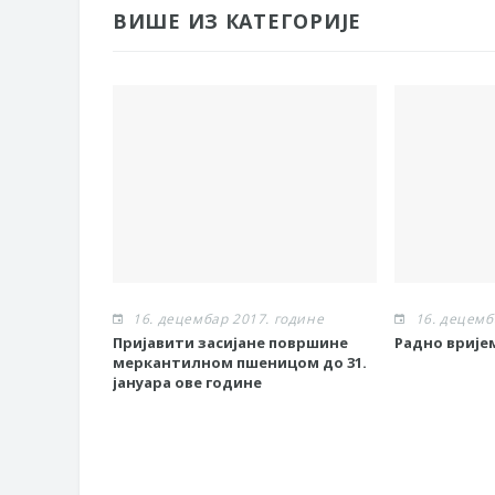
ВИШЕ ИЗ КАТЕГОРИЈЕ
16. децембар 2017. године
16. децемб
Пријавити засијане површине
Радно врије
меркантилном пшеницом до 31.
јануара ове године