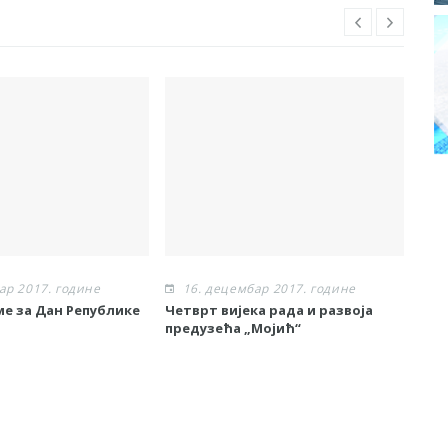
ар 2017. године
16. децембар 2017. године
1
ме за Дан Републике
Четврт вијека рада и развоја
У Б
предузећа „Мојић“
вод
ком