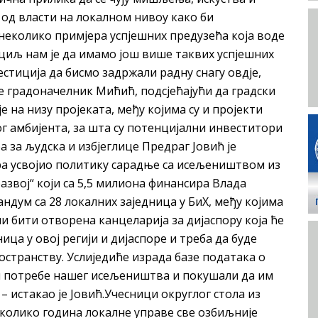
 од власти на локалном нивоу како би
 неколико примјера успјешних предузећа која воде
 циљ нам је да имамо још више таквих успјешних
стиција да бисмо задржали радну снагу овдје,
 је градоначелник Мићић, подсјећајући да градски
е на низу пројеката, међу којима су и пројекти
амбијента, за шта су потенцијални инвеститори
 за људска и избјеглице Предраг Јовић је
ара усвојио политику сарадње са исељеништвом из
развој“ који са 5,5 милиона финансира Влада
ндум са 28 локалних заједница у БиХ, међу којима
ни бити отворена канцеларија за дијаспору која ће
ца у овој регији и дијаспоре и треба да буде
остранству. Услиједиће израда базе података о
 и потребе нашег исељеништва и покушали да им
– истакао је Јовић.Учесници округлог стола из
неколико година локалне управе све озбиљније