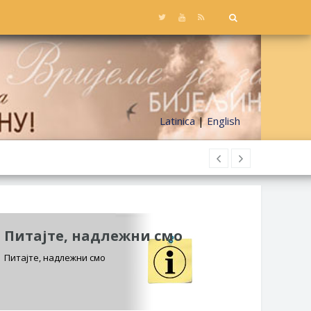
Latinica
|
English
Питајте, надлежни смо
Питајте, надлежни смо