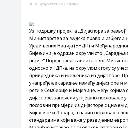
16. децембар 2017. године
Уз подршку пројекта „Дијаспора за развој“
Министарства за људска права и избјеглиц
Уједињених Нација (УНДП) и Међународном 
Бијељини је одржан округли сто „Сарадња з
регије“.Поред представника овог Министар
односно УНДП-а, на округлом столу су уч
привредника и исељеника из дијаспоре. Пр
унапређење сарадње између дијаспоре и м
регије Семберије и Мајевице, међу којима 
дијаспоре, започели успјешно пословање у
пословни примјери из дијаспоре с циљем д
Бијељине и Лопара, а начин пословања ло
стандардима који важе у развијеним евр
Мићић је истакао да су овакви скупови одл