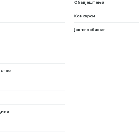
Обавјештења
Конкурси
Јавне набавке
рство
дине