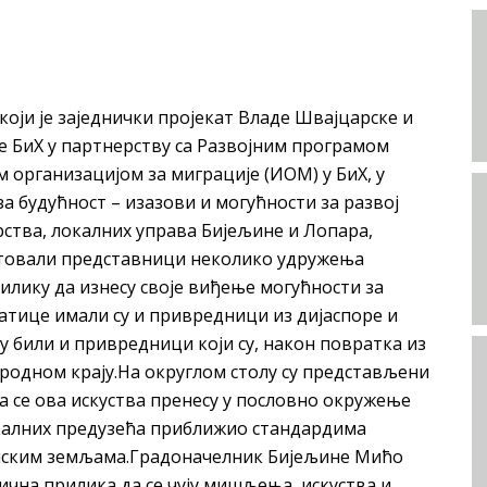
 који је заједнички пројекат Владе Швајцарске и
е БиХ у партнерству са Развојним програмом
организацијом за миграције (ИОМ) у БиХ, у
а будућност – изазови и могућности за развој
ства, локалних управа Бијељине и Лопара,
естовали представници неколико удружења
илику да изнесу своје виђење могућности за
атице имали су и привредници из дијаспоре и
су били и привредници који су, након повратка из
 родном крају.На округлом столу су представљени
а се ова искуства пренесу у пословно окружење
калних предузећа приближио стандардима
опским земљама.Градоначелник Бијељине Мићо
ична прилика да се чују мишљења, искуства и