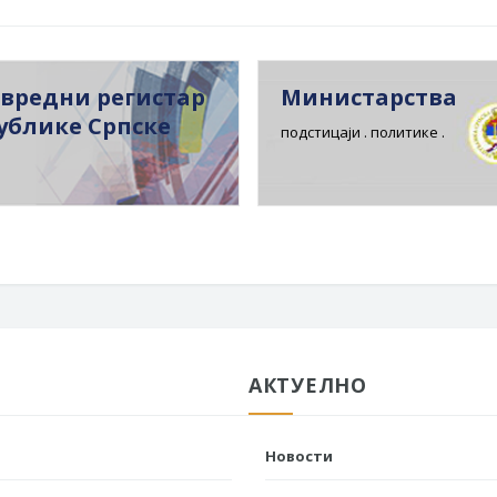
вредни регистар
Министарства
ублике Српске
подстицаји . политике .
АКТУЕЛНО
Новости