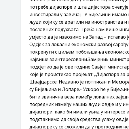
потребе дијаспоре и шта дијаспора очекује
инвестирали у завичај.- У Бијељини имамо
људи који су се вратили из иностранства и
пословних подухвата. Треба нам више инве
умјесто да је извозимо на Запад – истакао
Одсјек за локални економски развој сарађуј
покренути с циљем побољшања економског 
највише заинтересовани.Замјеник министра
подсјетио да је ове године Савјет минист
које је проистекао пројекат „Дијаспора за 
Швајцарске. Недавно је потписан и Мемора
су Бијељина и Лопаре.- Ускоро ће у Бијељи
бити званична веза између локалних заједни
посредник између наших људи овдје и у ин
дијаспори, како би имали увид у интересе
подстакнемо да своја средства улажу овдје 
дијаспоре су се сложили да у претходних 