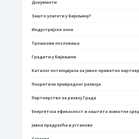
Документи
Зашто улагати у Бијељину?
Индустријске зоне
Трошкови пословања
Градити у Бијељини
Каталог потенцијала за Јавно-приватно партне
Покретачи привредног развоја
Партнерство за развој Града
Енергетска ефикасност и заштита животне сре
Јавна предузећа и установе
Сајмови