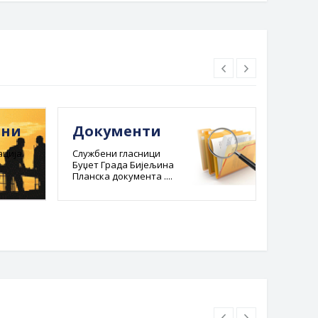
ини
Документи
Е-ре
адм
ција.
Службени гласници
Буџет Града Бијељина
пост
Планска документа ....