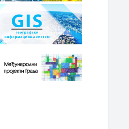
6. децембар 2017. године
16. децембар 2017. године
ијељини послује једна од
Врхунска медицинска услуга у
ећих телекомуникационих
здравственом центру „Гала
панија у БиХ
медика“ у Бијељини