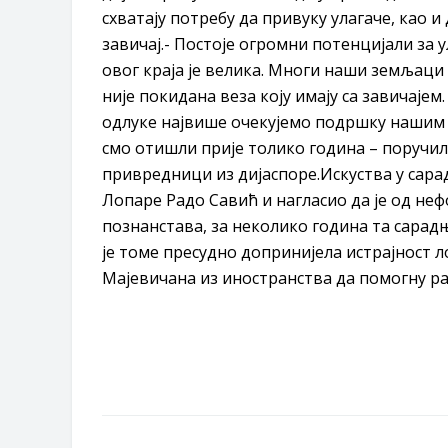
схватају потребу да привуку улагаче, као и 
завичај.- Постоје огромни потенцијали за у
овог краја је велика. Многи наши земљаци 
није покидана веза коју имају са завичајем
одлуке највише очекујемо подршку нашим 
смо отишли прије толико година – поручи
привредници из дијаспоре.Искуства у сара
Лопаре Радо Савић и нагласио да је од не
познанстава, за неколико година та сарад
је томе пресудно допринијела истрајност ло
Мајевичана из иностранства да помогну раз