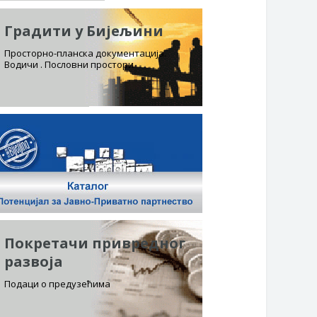
Градити у Бијељини
Просторно-планска документација.
Водичи . Пословни простори
Покретачи привредног
развоја
Подаци о предузећима