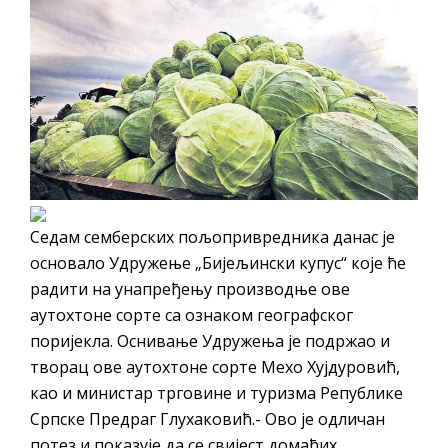
Седам семберских пољопривредника данас је
основало Удружење „Бијељински купус“ које ће
радити на унапређењу производње ове
аутохтоне сорте са ознаком географског
поријекла. Оснивање Удружења је подржао и
творац ове аутохтоне сорте Мехо Хујдуровић,
као и министар трговине и туризма Републике
Српске Предраг Глухаковић.- Ово је одличан
потез и показује да се свијест домаћих