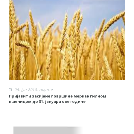
05. јун 2018. године
Пријавити засијане површине меркантилном
Р
пшеницом до 31. јануара ове године