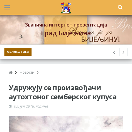
Званична интернет презентација
Град Бијељина
ОБАВЈЕШТЕЊА
Новости
Удружују се произвођачи
аутохтоног семберског купуса
05. јун 2018. године