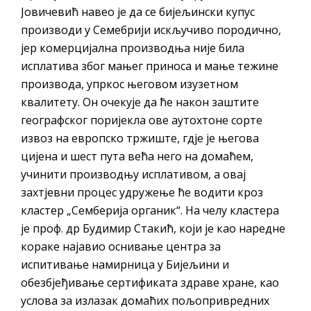
Јовичевић навео је да се бијељински купус
производи у Семебрији искључиво породично,
јер комерцијална производња није била
исплатива због мањег приноса и мање тежине
производа, упркос његовом изузетном
квалитету. Он очекује да ће након заштите
географског поријекла ове аутохтоне сорте
извоз на европско тржиште, гдје је његова
цијена и шест пута већа него на домаћем,
учинити производњу исплативом, а овај
захтјевни процес удружење ће водити кроз
кластер „Семберија органик“. На челу кластера
је проф. др Будимир Стакић, који је као наредне
кораке најавио оснивање центра за
испитивање намирница у Бијељини и
обезбјеђивање сертификата здраве хране, као
услова за излазак домаћих пољопривредних