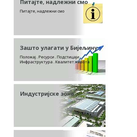
Питајте, надлежни смо
Питајте, надлежни смо
Зашто улагати у Бијељину
Положај . Ресурси . Подстицаји
Инфраструктура . Квалитет живота
Индустријске зоне