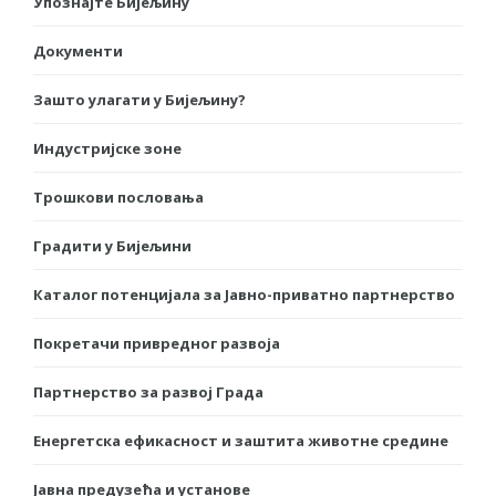
Упознајте Бијељину
Документи
Зашто улагати у Бијељину?
Индустријске зоне
Трошкови пословања
Градити у Бијељини
Каталог потенцијала за Јавно-приватно партнерство
Покретачи привредног развоја
Партнерство за развој Града
Енергетска ефикасност и заштита животне средине
Јавна предузећа и установе