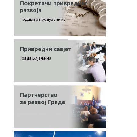
Покретачи привредног
развоја
Подаци о предузећима
Привредни савјет
Града Бијељина
Партнерство
за развој Града