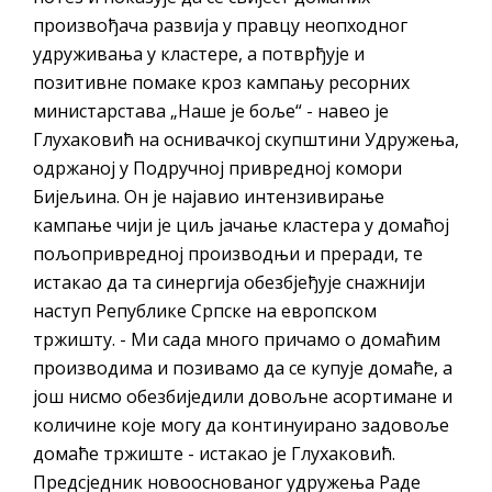
произвођача развија у правцу неопходног
удруживања у кластере, а потврђује и
позитивне помаке кроз кампању ресорних
министарстава „Наше је боље“ - навео је
Глухаковић на оснивачкој скупштини Удружења,
одржаној у Подручној привредној комори
Бијељина. Он је најавио интензивирање
кампање чији је циљ јачање кластера у домаћој
пољопривредној производњи и преради, те
истакао да та синергија обезбјеђује снажнији
наступ Републике Српске на европском
тржишту. - Ми сада много причамо о домаћим
производима и позивамо да се купује домаће, а
још нисмо обезбиједили довољне асортимане и
количине које могу да континуирано задовоље
домаће тржиште - истакао је Глухаковић.
Предсједник новооснованог удружења Раде