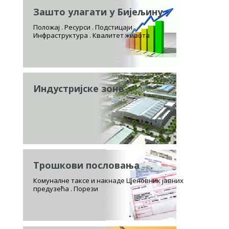
Зашто улагати у Бијељину
Положај . Ресурси . Подстицаји
Инфраструктура . Квалитет живота
Индустријске зоне
Трошкови пословања
Комуналне таксе и накнаде Цјеновник јавних
предузећа . Порези