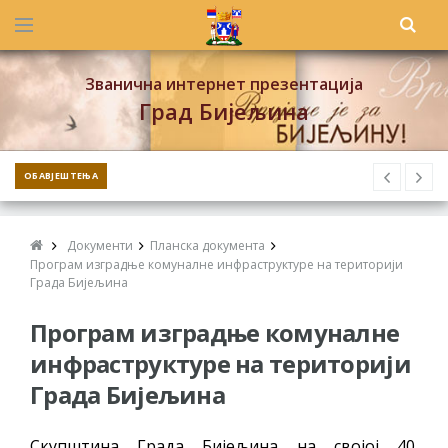
Званична интернет презентација
Град Бијељина
ОБАВЈЕШТЕЊА
Документи
Планска документа
Програм изградње комуналне инфраструктуре на територији
Града Бијељина
Програм изградње комуналне
инфраструктуре на територији
Града Бијељина
Скупштина Града Бијељина на својој 40.