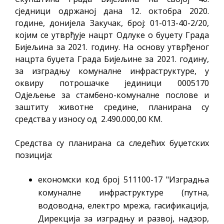
сједници одржаној дана 12. октобра 2020.
године, донијела Закучак, број: 01-013-40-2/20,
којим се утврђује нацрт Одлуке о буџету Града
Бијељина за 2021. годину. На основу утврђеног
нацрта буџета Града Бијељине за 2021. годину,
за изградњу комуналне инфраструктуре, у
оквиру потрошачке јединици 0005170
Одјељење за стамбено-комуналне послове и
заштиту животне средине, планирана су
средства у износу од 2.490.000,00 КМ.
Средства су планирана са следећих буџетских
позиција:
економски код број 511100-17 "Изградња
комуналне инфраструктуре (путна,
водоводна, електро мрежа, гасификација,
Дирекција за изградњу и развој, надзор,