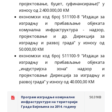
пројектовање, буџет, суфинансирање)" у
износу од 2.400.000,00 КМ
економски код број 511100-8 "Издаци за
изградњу и прибављање објеката
комунална инфраструктура - надзор,
пројектовање и др. Дирекција за
изградњу и развој града" у износу од
50.000,00 КМ
економски код број 511100-9 "Издаци за
изградњу и прибављање објеката
„индустријска зона“ надзор и
пројектовање Дирекција за изградњу и
развој града" у износу од 40.000,00 КМ
Програм изградње комуналне
50.31KB
инфраструктуре на територији
Града Бијељина за 2014. годину