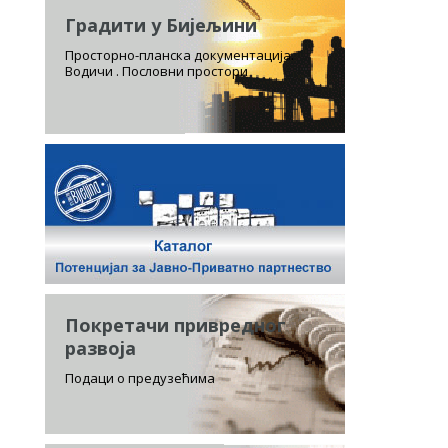
Градити у Бијељини
Просторно-планска документација.
Водичи . Пословни простори
Покретачи привредног
развоја
Подаци о предузећима