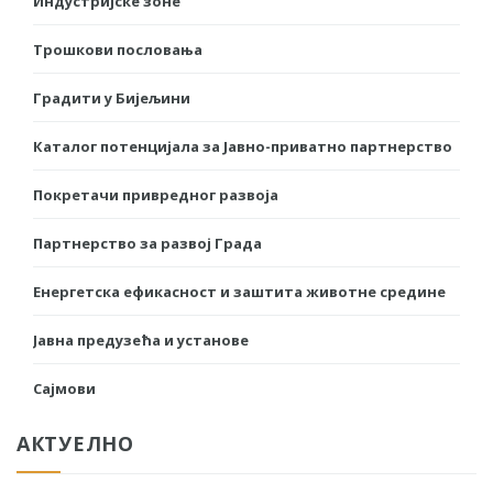
Индустријске зоне
Трошкови пословања
Градити у Бијељини
Каталог потенцијала за Јавно-приватно партнерство
Покретачи привредног развоја
Партнерство за развој Града
Енергетска ефикасност и заштита животне средине
Јавна предузећа и установе
Сајмови
АКТУЕЛНО