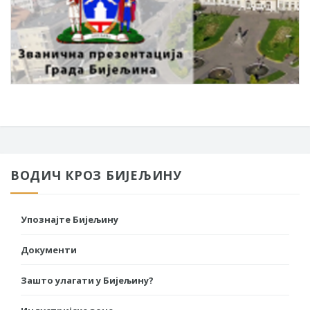
ВОДИЧ КРОЗ БИЈЕЉИНУ
Упознајте Бијељину
Документи
Зашто улагати у Бијељину?