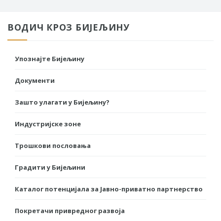
ВОДИЧ КРОЗ БИЈЕЉИНУ
Упознајте Бијељину
Документи
Зашто улагати у Бијељину?
Индустријске зоне
Трошкови пословања
Градити у Бијељини
Каталог потенцијала за Јавно-приватно партнерство
Покретачи привредног развоја