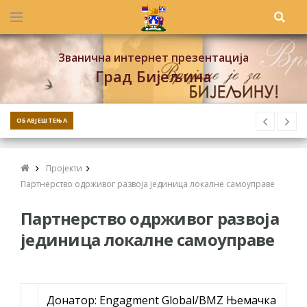
Званична интернет презентација
Град Бијељина
ОБАВЈЕШТЕЊА
Пројекти
Партнерство одрживог развоја јединица локалне самоуправе
Партнерство одрживог развоја
јединица локалне самоуправе
Донатор: Engagment Global/BMZ Њемачка