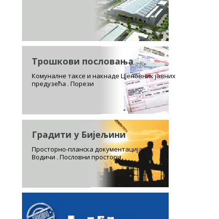
Трошкови пословања
Комуналне таксе и накнаде Цјеновник јавних
предузећа . Порези
Градити у Бијељини
Просторно-планска документација.
Водичи . Пословни простори