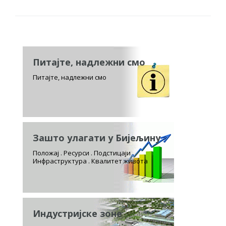
Питајте, надлежни смо
Питајте, надлежни смо
Зашто улагати у Бијељину
Положај . Ресурси . Подстицаји
Инфраструктура . Квалитет живота
Индустријске зоне