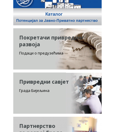
Покретачи привредног
развоја
Подаци о предузећима
Привредни савјет
Града Бијељина
Партнерство