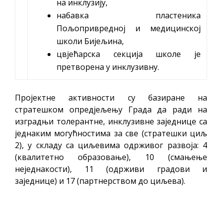
на инклузију,
набавка пластеника
Пољопривредној и медицинској
школи Бијељина,
цвјећарска секција школе је
претворена у инклузивну.
Пројектне активности су базиране на
стратешком опредјељењу Града да ради на
изградњи толерантне, инклузивне заједнице са
једнаким могућностима за све (стратешки циљ
2), у складу са циљевима одрживог развоја: 4
(квалитетно образовање), 10 (смањење
неједнакости), 11 (одрживи градови и
заједнице) и 17 (партнерством до циљева).