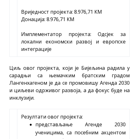
Вриједност пројекта: 8.976,71 КМ
Донација: 8.976,71 КМ
Имплементатор пројекта: Одсјек за
локални економски развој и европске
интеграције
Циљ овог пројекта, који је Бијељина радила у
сарадњи са њемачким братским градом
Лангенхагеном је да се промовишу Агенда 2030
и циљеви одрживог развоја, а да фокус буде на
инклузији.
Резултати овог пројекта:
представљање Агенде 2030
ученицима, са посебним акцентом