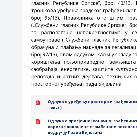
гласник Републике Српске“, број 40/13,
трошкова уређења градског грађевинског 
број 95/13), Правилника о општим пра
(„Службени гласник Републике Српске“, бро
за располагање непокретностима у св
самоуправе („Службени гласник Републике 
обрачуна и плаћању накнаде за легализаци
број 97/13), овом одлуком, као и у складу
кориштења пољопривредног земљишта и
саобраћаја, енергетике, заштите културн
непогода и ратних дејстава, техничких 
просторног уређења града Бијељина.
Одлука о уређењу простора и грађевин
текст)
Одлука о просјечној коначној грађевинс
корисне површине стамбеног и пословно
подручју Града Бијељина