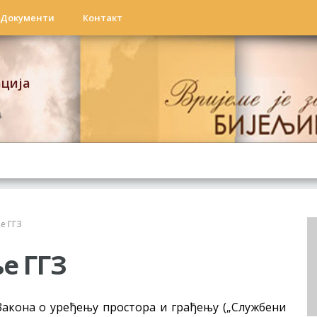
Документи
Контакт
ација
е ГГЗ
е ГГЗ
Закона о уређењу простора и грађењу („Службени