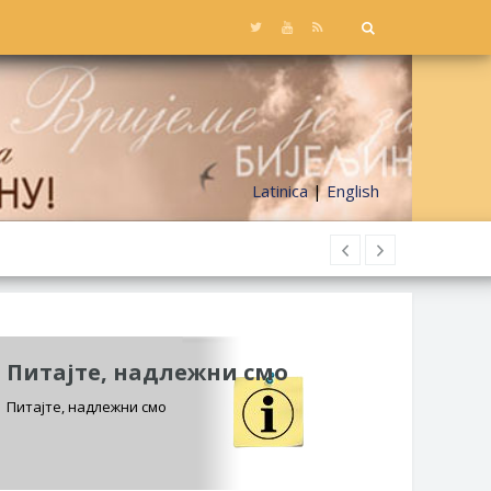
Latinica
|
English
Питајте, надлежни смо
Питајте, надлежни смо