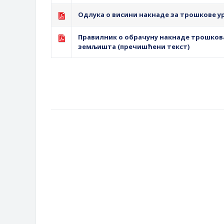
Одлука о висини накнаде за трошкове 
Правилник о обрачуну накнаде трошков
земљишта (пречишћени текст)