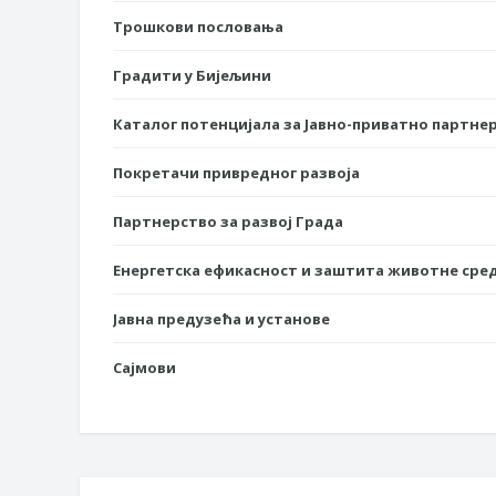
Трошкови пословања
Градити у Бијељини
Каталог потенцијала за Јавно-приватно партне
Покретачи привредног развоја
Партнерство за развој Града
Енергетска ефикасност и заштита животне сре
Јавна предузећа и установе
Сајмови