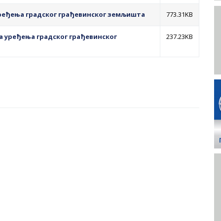
уређења градског грађевинског земљишта
773.31KB
а уређења градског грађевинског
237.23KB