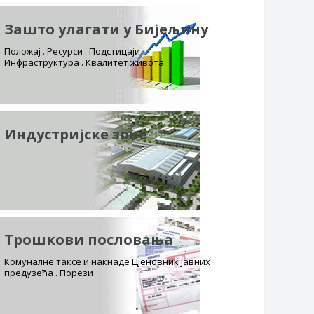
Зашто улагати у Бијељину
Положај . Ресурси . Подстицаји
Инфраструктура . Квалитет живота
Индустријске зоне
Трошкови пословања
Комуналне таксе и накнаде Цјеновник јавних
предузећа . Порези