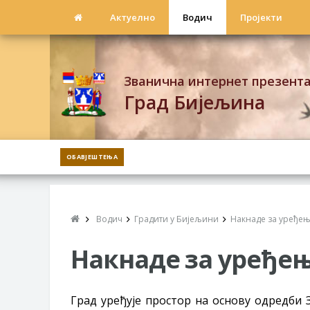
Актуелно
Водич
Пројекти
Званична интернет презент
Град Бијељина
ОБАВЈЕШТЕЊА
Водич
Градити у Бијељини
Накнаде за уређењ
Накнаде за уређењ
Град уређује простор на основу одредби 