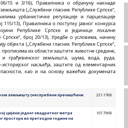
 106/15 и 3/16), Правилника о обрачуну накнаде
земљишта („Службени гласник Републике Српске“,
вилима урбанистичке регулације и парцелације
ј 115/13), Правилника о поступку јавног конкурса
ојини Републике Српске и јединице локалне
Српске“, број 20/13), Уредбе о условима, начину
ју објекта („Службени гласник Републике Српске“,
 са прописима из области заштите животне средине,
 грађевинског земљишта, шума, вода, руда,
о-историјског насљеђа, заштите од елементарних
опасности, као и на основу важећих докумената
ском земљишту (неслужбени пречишћени
221.17KB
кој цијени једног квадратног метра
107.75KB
г простора из претходне године на