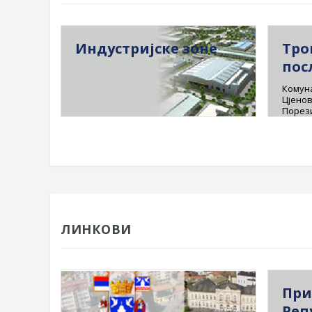
Индустријске зоне
Тро
пос
Комуна
Цјенов
Порез
ЛИНКОВИ
При
Реп