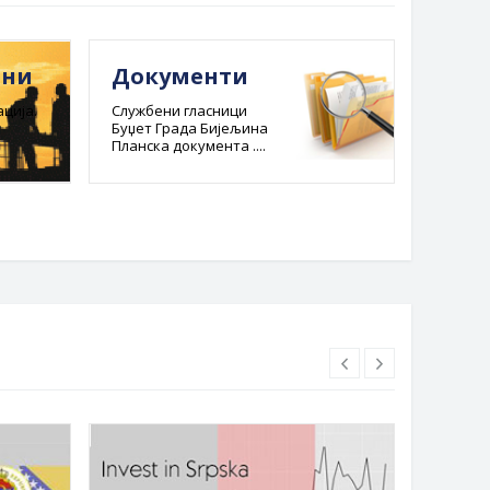
ини
Документи
Е-ре
адм
ција.
Службени гласници
Буџет Града Бијељина
пост
Планска документа ....