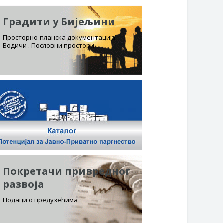
Градити у Бијељини
Просторно-планска документација.
Водичи . Пословни простори
Покретачи привредног
развоја
Подаци о предузећима