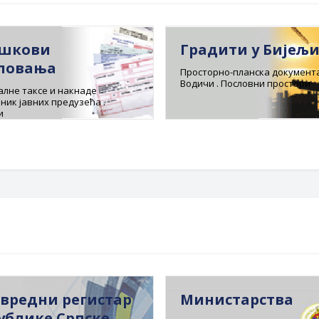
шкови
Градити у Бијељ
ловања
Просторно-планска документа
Водичи . Пословни простори
лне таксе и накнаде
ник јавних предузећа .
и
вредни регистар
Министарства
ублике Српске