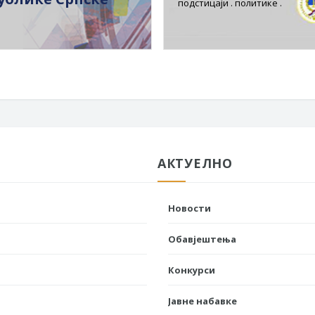
подстицаји . политике .
АКТУЕЛНО
Новости
Обавјештења
Конкурси
Јавне набавке