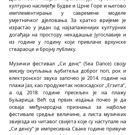
културно наслијеђе Будве и Црне Горе и његово
имплементирање у савремене моделе
умјетничког дјеловања. За кратко вријеме је
израстао у један од најзапаженијих културних
догађаја на простору некадашње Југославије и
из године у годину који привлачи врхунске
ствараоце и бројну публику.
Музички фестивал „Си денс“ (Sea Dance) своју
мисију окупљања љубитеља доброг поп, рок и
електронског звука започео je 2014. године на
плажи Јаз, као продужетак новосадског
„
Егзита
“
,
а од 2018. године пресељен је на плажу
Буљарица. Већ од првих издања почео је да
осваја међународна признања за најбоље
фестивале средње величине, a листа музичких
звијезда из читавог свијета које су наступале на
„Си денсу“ је импресивна. Сваке године привуче