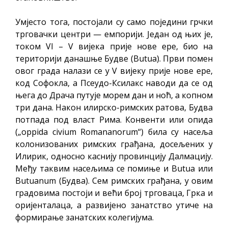
Умјесто тога, постојали су само поједини грчки
трговачки центри — емпорији. Један од њих је,
током VI – V вијека прије нове ере, био на
територији данашње Будве (Butua). Први помен
овог града налази се у V вијеку прије нове ере,
код Софокла, а Псеудо-Ксилакс наводи да се од
њега до Драча путује морем дан и ноћ, а копном
три дана. Након илирско-римских ратова, Будва
потпада под власт Рима. Конвенти или опида
(„oppida civium Romananorum“) била су насеља
колонизованих римских грађана, досељених у
Илирик, односно каснију провинцију Далмацију.
Међу таквим насељима се помиње и Butua или
Butuanum (Будва). Сем римских грађана, у овим
градовима постоји и већи број трговаца, Грка и
оријенталаца, а развијено занатство утиче на
формирање занатских колегијума.