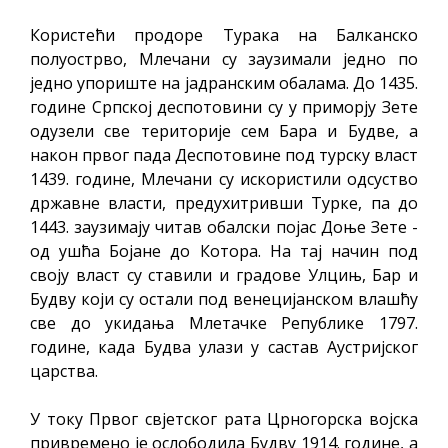
Користећи продоре Турака на Балканско
полуострво, Млечани су заузимали једно по
једно упориште на јадранским обалама. До 1435.
године Српској деспотовини су у приморју Зете
одузели све територије сем Бара и Будве, а
након првог пада Деспотовине под турску власт
1439. године, Млечани су искористили одсуство
државне власти, предухитривши Турке, па до
1443. заузимају читав обалски појас Доње Зете -
од ушћа Бојане до Котора. На тај начин под
своју власт су ставили и градове Улцињ, Бар и
Будву који су остали под венецијанском влашћу
све до укидања Млетачке Републике 1797.
године, када Будва улази у састав Аустријског
царства.
У току Првог свјетског рата Црногорска војска
привремено је ослободила Будву 1914. године, а