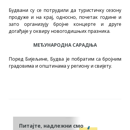
Будвани су се потрудили да туристичку сезону
продуже и на крај, односно, почетак године и
зато организују бројне концерте и друге
догађаје у оквиру новогодишњих празника.
МЕЂУНАРОДНА САРАДЊА
Поред Бијељине, Будва је побратим са бројним
градовима и општинама у региону и свијету.
Питајте, надлежни смо