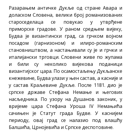
Разарањем античке Дукље од стране Авара и
доласком Словена, велики број романизованих
староседелаца се повукао у утврђене
приморске градове. У раном средњем вијеку,
Будва је византински град, са грчком војном
посадом (гарнизоном) и илиро-романским
становништвом, а настањивали су је и грчки и
италијански трговци. Словени живе по жупама
и били су неколико вијекова поданици
византијског цара. По осамостаљењу Дукљанске
кнежевине, Будва улази у њен састав, а касније и
у састав Краљевине Дукље. После 1181. дио је
српске државе Стефана Немање и његових
насљедника. По узору на Душанов законик, у
вријеме цара Стефана Уроша IV Немањића
сачињен је Статут града Будве. У каснијем
периоду, овај град се налазио под влашћу
Балшића, Црнојевића и Српске деспотовине.