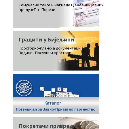
Комуналне таксе и накнаде Цјеновник јавних
предузећа . Порези
Градити у Бијељини
Просторно-планска документација.
Водичи . Пословни простори
Покретачи привредног