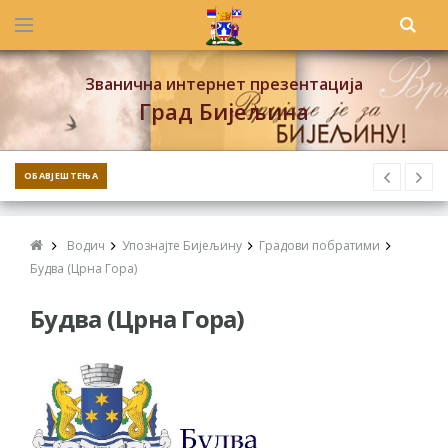
Званична интернет презентација
Град Бијељина
ОБАВЈЕШТЕЊА
Водич
Упознајте Бијељину
Градови побратими
Будва (Црна Гора)
Будва (Црна Гора)