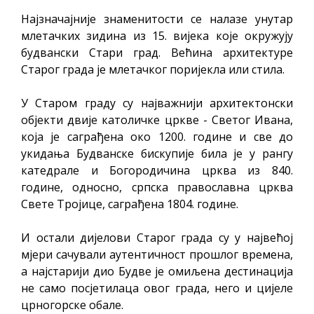
Најзначајније знаменитости се налазе унутар
млетачких зидина из 15. вијека које окружују
будвански Стари град. Већина архитектуре
Старог града је млетачког поријекла или стила.
У Старом граду су најважнији архитектонски
објекти двије католичке цркве - Светог Ивана,
која је саграђена око 1200. године и све до
укидања Будванске бискупије била је у рангу
катедрале и Богородичина црква из 840.
године, односно, српска православна црква
Свете Тројице, саграђена 1804. године.
И остали дијелови Старог града су у највећој
мјери сачували аутентичност прошлог времена,
а најстарији дио Будве је омиљена дестинација
не само посјетилаца овог града, него и цијеле
црногорске обале.