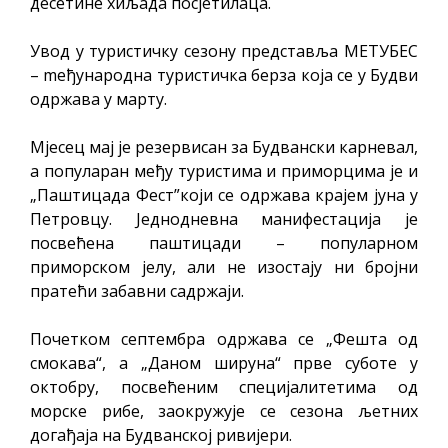
десетине хиљада посјетилаца.
Увод у туристичку сезону представља МЕТУБЕС
– mеђународна туристичка берза која се у Будви
одржава у марту.
Мјесец мај је резервисан за Будвански карневал,
а популаран међу туристима и приморцима је и
„Паштицада Фест”који се одржава крајем јуна у
Петровцу. Једнодневна манифестација је
посвећена паштицади – популарном
приморском јелу, али не изостају ни бројни
пратећи забавни садржаји.
Почетком септембра одржава се „Фешта од
смокава“, а „Даном шируна“ прве суботе у
октобру, посвећеним специјалитетима од
морске рибе, заокружује се сезона љетних
догађаја на Будванској ривијери.