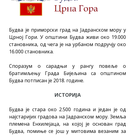
Будва је приморски град на Јадранском мору у
Црној Гори. У општини Будва живи око 19.000
становника, од чега је на урбаном подручју око
16.000 становника.
Споразум о сарадњи у рангу повеље о
братимљењу Града Бијељина са општином
Будва потписан је 2018. године.
ИСТОРИЈА
Будва је стара око 2.500 година и један је од
најстаријих градова на Јадранском мору. Земља
племена Енхилејаца, на којој је основан град
Будва, помиње се још у митовима везаним за