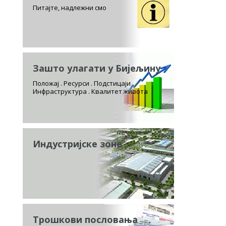
Питајте, надлежни смо
Зашто улагати у Бијељину
Положај . Ресурси . Подстицаји
Инфраструктура . Квалитет живота
Индустријске зоне
Трошкови пословања