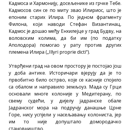
Кадмоса и Хармонију, досељенике из грчке Тебе.
Кадмосов син се по миту звао Илириос, што је
епоним старих Илира. По једном фрагменту
Филона, који наводи Стефан Византинац,
Кадмос је дошао међу Енхилејце у град Будву, на
воловским колима, да би им (по податку
Аполодора) помогао у рату против других
племена Илира („Illyri proprie dicti“).
Утврђени град на овом простору је постојао још
у доба антике. Историчари вјерују да је то
првобитно било острво, које се касније спојило
са обалом и направило земљоуз. Мада су Грци
основали многе колоније у Медитерану, по
свему судећи, у дијелу јадранске обале
Јадранског мора на подручју данашње Црне
Горе, нису успјели у насељавању колониста, јер
им то није допуштало домородачко
становништво.