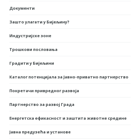
Документи
Зашто улагати у Бијељину?
Индустријске зоне
Трошкови пословања
Градити у Бијељини
Каталог потенцијала за Јавно-приватно партнерство
Покретачи привредног развоја
Партнерство за развој Града
Енергетска ефикасност и заштита животне средине
Јавна предузећа и установе