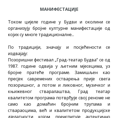
МАНИФЕСТАЦИЈЕ
Током цијеле године у Будви и околини се
организују бројне културне манифестације од
којих су многе традиционалне...
По традицији, значају и посјећености се
издвајају:
Позоришни фестивал „Град-театар Будва“ се од
1987. године одвија у љетним мјесецима, уз
бројне пратеће програме. Замишљен као
пресјек савремених остварења прије свега
позоришног, а потом и ликовног, музичког и
књижевног стваралаштва, Град театар
квалитетом програма потврђује свој реноме не
само као домаћин бројним трупама и
ствараоцима, већ и квалитетом продукцијске
дјелатности којом преиспитује аутентично