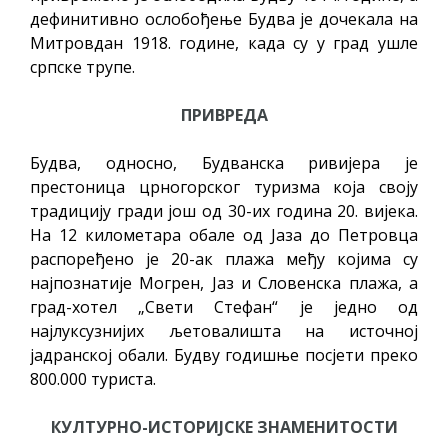
дефинитивно ослобођење Будва је дочекала на
Митровдан 1918. године, када су у град ушле
српске трупе.
ПРИВРЕДА
Будвa, односно, Будванска ривијера je
престоница црногорског туризма која своју
традицију гради још од 30-их година 20. вијека.
На 12 километара обале од Јаза до Петровца
распоређено је 20-ак плажа међу којима су
најпознатије Могрен, Јаз и Словенска плажа, а
град-хотел „Свети Стефан“ је једно од
најлуксузнијих љетовалишта на источној
јадранској обали. Будву годишње посјети преко
800.000 туриста.
КУЛТУРНО-ИСТОРИЈСКЕ ЗНАМЕНИТОСТИ