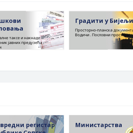
шкови
Градити у Бијељ
ловања
Просторно-планска документа
Водичи . Пословни простори
лне таксе и накнаде
ник јавних предузећа .
и
вредни регистар
Министарства
ублике Српске