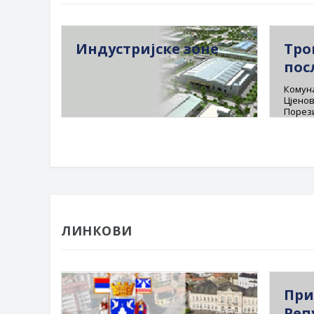
Индустријске зоне
Тро
пос
Комуна
Цјенов
Порез
ЛИНКОВИ
При
Реп