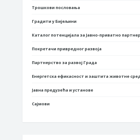
Трошкови пословања
Градити у Бијељини
Каталог потенцијала за Јавно-приватно партне
Покретачи привредног развоја
Партнерство за развој Града
Енергетска ефикасност и заштита животне сре
Јавна предузећа и установе
Сајмови