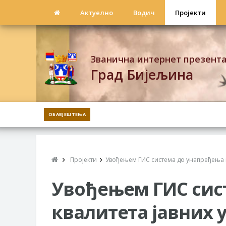
Актуелно
Водич
Пројекти
Званична интернет презент
Град Бијељина
ОБАВЈЕШТЕЊА
Пројекти
Увођењем ГИС система до унапређења к
Увођењем ГИС сис
квалитета јавних у