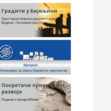
Градити у Бијељини
Просторно-планска документација.
Водичи . Пословни простори
Покретачи привредног
развоја
Подаци о предузећима