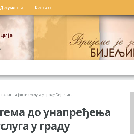
Документи
Контакт
ација
валитета јавних услуга у граду Бијељина
тема до унапређења
слуга у граду