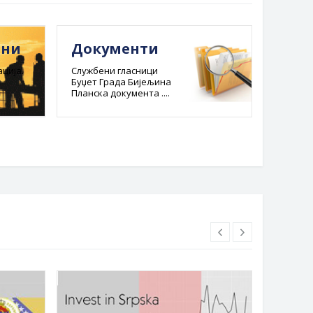
ини
Документи
Е-ре
адм
ција.
Службени гласници
Буџет Града Бијељина
пост
Планска документа ....