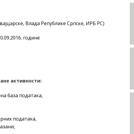
ајцарске, Влада Републике Српске, ИРБ РС)
0.09.2016. године
ане активности:
на база података,
рних података,
азани,