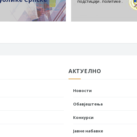
подстицаји . политике .
АКТУЕЛНО
Новости
Обавјештења
Конкурси
Јавне набавке