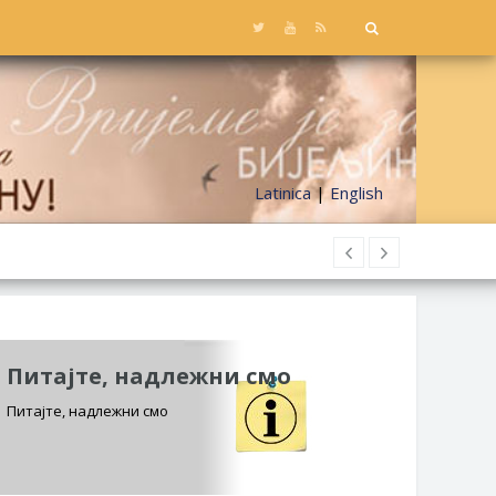
Latinica
|
English
Питајте, надлежни смо
Питајте, надлежни смо