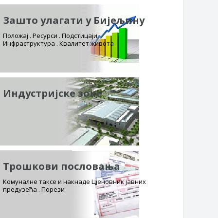
Зашто улагати у Бијељину
Положај . Ресурси . Подстицаји
Инфраструктура . Квалитет живота
Индустријске зоне
Трошкови пословања
Комуналне таксе и накнаде Цјеновник јавних
предузећа . Порези