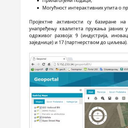
Прилагођени подаци,
Могућност интерактивних упита о пр
Пројектне активности су базиране н
унапређењу квалитета пружања јавних у
одрживог развоја: 9 (индустрија, инова
заједнице) и 17 (партнерством до циљева).