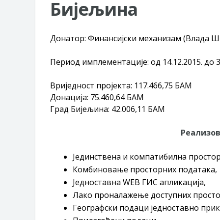
Бијељина
Донатор: Финансијски механизам (Влада Шв
Период имплементације: од 14.12.2015. до 3
Вриједност пројекта: 117.466,75 БАМ
Донација: 75.460,64 БАМ
Град Бијељина: 42.006,11 БАM
Реализов
Јединствена и компатибилна простор
Комбиновање просторних података,
Једноставна WEB ГИС апликација,
Лако проналажење доступних просто
Географски подаци једноставнo прик