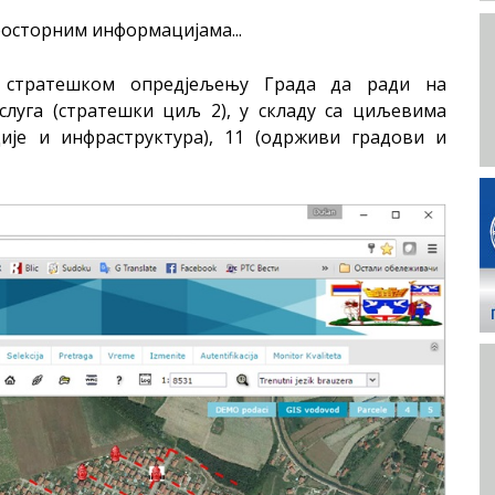
осторним информацијама...
а стратешком опредјељењу Града да ради на
слуга (стратешки циљ 2), у складу са циљевима
ције и инфраструктура), 11 (одрживи градови и