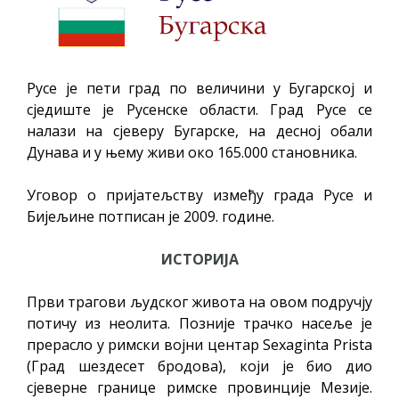
Русе је пети град по величини у Бугарској и
сједиште је Русенске области. Град Русе се
налази на сјеверу Бугарске, на десној обали
Дунава и у њему живи око 165.000 становника.
Уговор о пријатељству између града Русе и
Бијељине потписан је 2009. године.
ИСТОРИЈА
Први трагови људског живота на овом подручју
потичу из неолита. Позније трачко насеље је
прерасло у римски војни центар Sexaginta Prista
(Град шездесет бродова), који је био дио
сјеверне границе римске провинције Мезије.