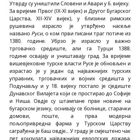
Утврду су уништили Словени и Авари у 6. вијеку.
За вријеме Првог (IX-XI вијек) и Другог Бугарског
Царства, XII-XIV вијек), у близини римских
рушевина израсло је утврђено насеље
названо
Руси
, о ком први писани траг потиче из
1380. године. Убрзо је израсло у важно
трговачко средиште, али га Турци 1388.
године освајају и уништавају град. За вријеме
вишевјековне турске власти Русе је обновљен и
израстао је у један од најважнијих турских
управних, трговачких и војних средишта у
Подунављу и у 18. вијеку постало је сједиште
Дунавског Вилајета који се простирао до Софије
и Ниша. Овдје су штампане прве новине на
бугарском језику, оснивају се болнице, старачки
домови, поште, а прва модерна
пољопривредна фарма у Турском Царству
саграђена је баш овдје... У граду је смјештено чак
пет конзулата најважнијих европских држава.