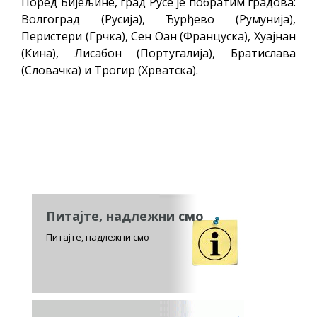
Поред Бијељине, град Русе је побратим градова:
Волгоград (Русија), Ђурђево (Румунија),
Перистери (Грчка), Сен Оан (Француска), Хуaјнан
(Кина), Лисабон (Португалија), Братислава
(Словачка) и Трогир (Хрватска).
Питајте, надлежни смо
Питајте, надлежни смо