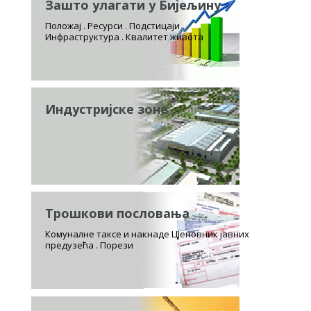
Зашто улагати у Бијељину
Положај . Ресурси . Подстицаји
Инфраструктура . Квалитет живота
Индустријске зоне
Трошкови пословања
Комуналне таксе и накнаде Цјеновник јавних
предузећа . Порези