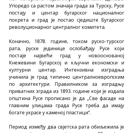
Упоредо са растом значаја града за Турску, Русе
постају и центар бугарског националног
покрета и град је постао сједиште Бугарског
револуционарног централног комитета.
Коначно, 1878. године, током руско-турског
рата, руске јединице ослобађају Русе који
постаје највећи град у новооснованој
Кнежевини Бугарској и кључни економски и
културни центар. Интензивна изградња
учинила је град типично централноевропским
по архитектури. Правилником за изградњу
приватних зграда из 1893. године који је издала
општина Русе прописано је да „Све фасаде на
главним улицама града Русе треба да имају
богате украсе у каменој пластици“.
Период између два свјетска рата обиљежила је