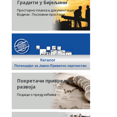
Градити у Бијељини
Просторно-планска документација.
Водичи . Пословни простори
Покретачи привредног
развоја
Подаци о предузећима