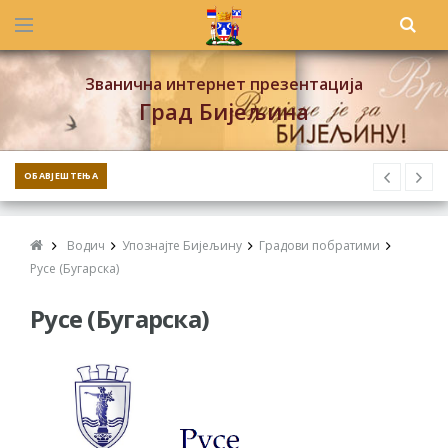
Званична интернет презентација
Град Бијељина
ОБАВЈЕШТЕЊА
Водич
Упознајте Бијељину
Градови побратими
Русе (Бугарска)
Русе (Бугарска)