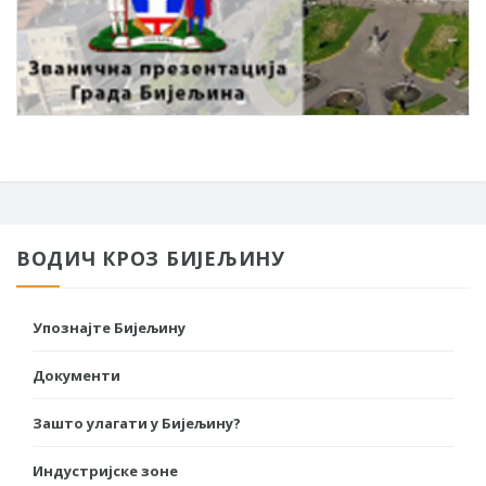
ВОДИЧ КРОЗ БИЈЕЉИНУ
Упознајте Бијељину
Документи
Зашто улагати у Бијељину?
Индустријске зоне