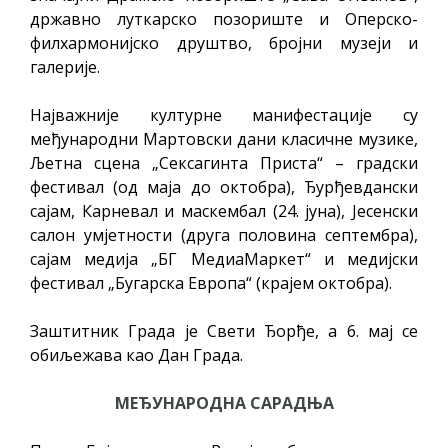
државно луткарско позориште и Оперско-
филхармонијско друштво, бројни музеји и
галерије.
Најважније културне манифестације су
међународни Мартовски дани класичне музике,
Љетна сцена „Сексагинта Приста“ – градски
фестивал (од маја до октобра), Ђурђевдански
сајам, Карневал и маскембал (24. јуна), Јесенски
салон умјетности (друга половина септембра),
сајам медија „БГ МедиаМаркет“ и медијски
фестивал „Бугарска Европа“ (крајем октобра).
Заштитник Града је Свети Ђорђе, а 6. мај се
обиљежава као Дан Града.
МЕЂУНАРОДНА САРАДЊА