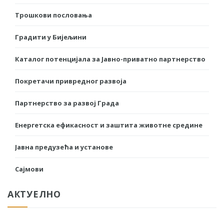
Трошкови пословања
Градити у Бијељини
Каталог потенцијала за Јавно-приватно партнерство
Покретачи привредног развоја
Партнерство за развој Града
Енергетска ефикасност и заштита животне средине
Јавна предузећа и установе
Сајмови
АКТУЕЛНО