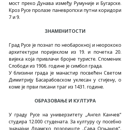
мост преко Дунава између Румуније и Бугарске.
Кроз Русе пролазе паневропски путни коридори
7 и 9.
ЗНАМЕНИТОСТИ
Град Русе је познат по необарокној и неорококо
архитектури поријеклом из 19. и почетка 20.
вијека која привлачи бројне туристе. Споменик
Слободи из 1906. године је симбол града.
У близини града је манастир посвећен Светом
Димитрију Басарабовском уклесан у стијену, о
коме је први писани траг из 1431. године.
ОБРАЗОВАЊЕ И КУЛТУРА
У граду Русе на универзитету „Ангел Канчев“
студира 12.000 студената. За културу су посебно
значајни Драмско позориште „Сава Огњанов“,