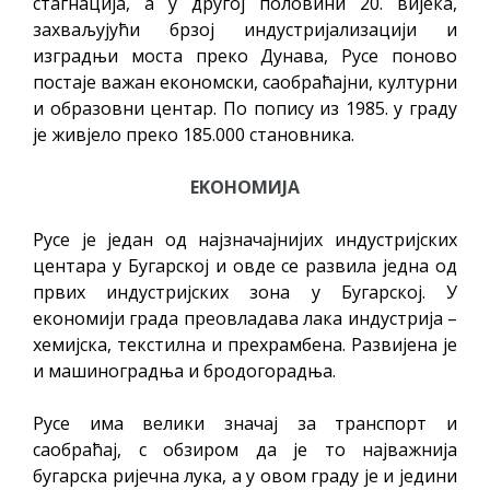
стагнација, а у другој половини 20. вијека,
захваљујући брзој индустријализацији и
изградњи моста преко Дунава, Русе поново
постаје важан економски, саобраћајни, културни
и образовни центар. По попису из 1985. у граду
је живјело преко 185.000 становника.
EKO
НОМИЈА
Русе је један од најзначајнијих индустријских
центара у Бугарској и овде се развила једна од
првих индустријских зона у Бугарској. У
економији града преовладава лака индустрија –
хемијска, текстилна и прехрамбена. Развијена је
и машиноградња и бродогорадња.
Русе има велики значај за транспорт и
саобраћај, с обзиром да је то најважнија
бугарска ријечна лука, а у овом граду је и једини