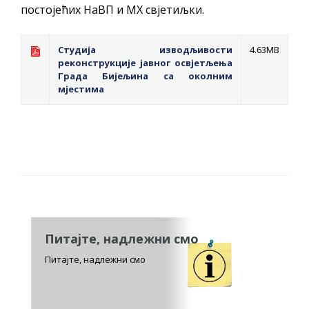
постојећих НаВП и МХ свјетиљки.
Студија изводљивости
4.63MB
реконструкције јавног освјетљења
Града Бијељина са околним
мјестима
Питајте, надлежни смо
Питајте, надлежни смо