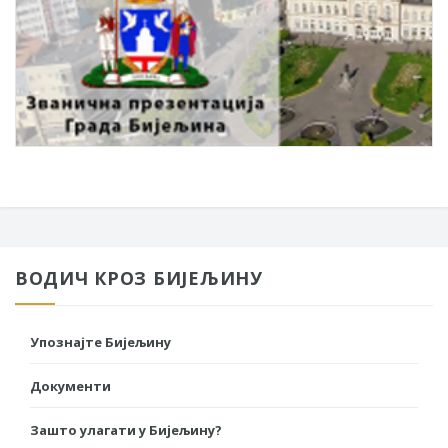
ВОДИЧ КРОЗ БИЈЕЉИНУ
Упознајте Бијељину
Документи
Зашто улагати у Бијељину?