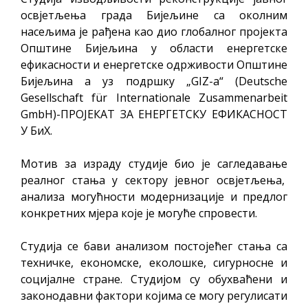
освјетљења града Бијељине са околним
насељима је рађена као дио глобалног пројекта
Општине Бијељина у области енергетске
ефикасности и енергетске одрживости Општине
Бијељина а уз подршку „GIZ-a“ (Deutsche
Gesellschaft für Internationale Zusammenarbeit
GmbH)-ПРОЈЕКАТ ЗА ЕНЕРГЕТСКУ ЕФИКАСНОСТ
У БиХ.
Мотив за израду студије био је сагледавање
реалног стања у сектору јевног освјетљења,
анализа могућности модернизације и предлог
конкретних мјера које је могуће спровести.
Студија се бави анализом постојећег стања са
техничке, економске, еколошке, сигурносне и
социјалне стране. Студијом су обухваћени и
законодавни фактори којима се могу регулисати