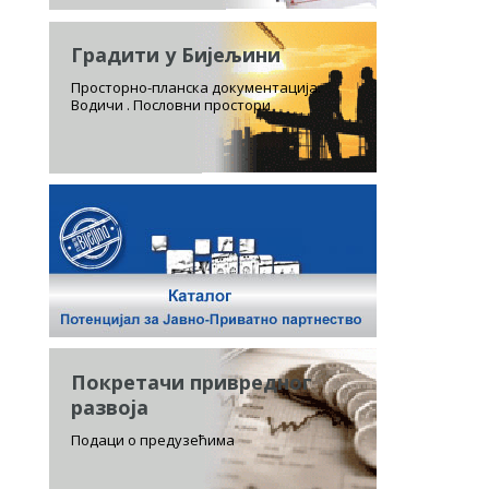
Градити у Бијељини
Просторно-планска документација.
Водичи . Пословни простори
Покретачи привредног
развоја
Подаци о предузећима