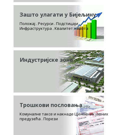
Зашто улагати у Бијељину
Положај . Ресурси . Подстицаји
Инфраструктура . Квалитет живота
Индустријске зоне
Трошкови пословања
Комуналне таксе и накнаде Цјеновник јавних
предузећа . Порези