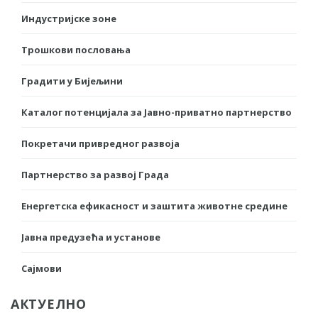
Индустријске зоне
Трошкови пословања
Градити у Бијељини
Каталог потенцијала за Јавно-приватно партнерство
Покретачи привредног развоја
Партнерство за развој Града
Енергетска ефикасност и заштита животне средине
Јавна предузећа и установе
Сајмови
АКТУЕЛНО