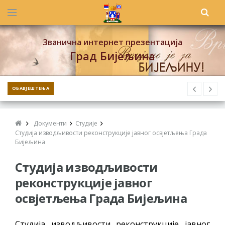
Званична интернет презентација
Град Бијељина
ОБАВЈЕШТЕЊА
Документи
Студије
Студија изводљивости реконструкције јавног освјетљења Града
Бијељина
Студија изводљивости
реконструкције јавног
освјетљења Града Бијељина
Студија изводљивости реконструкције јавног