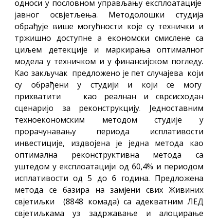
односи у пословном управљању експлоатације
јавног освјетљења. Методолошки студија
обрађује више могућности које су технички и
тржишно доступне а економски смислене са
циљем детекције и маркирања оптималног
модела у техничком и у финансијском погледу.
Као закључак предложено је пет случајева који
су обрађени у студији и који се могу
прихватити као реалнан и сврсисходан
сценаријо за реконструкцију. Једноставним
техноекономским методом студије у
прорачунавању периода исплативости
инвестиције, издвојена је једна метода као
оптимална реконструктивна метода са
уштедом у експлоатацији од 60,4% и периодом
исплативости од 5 до 6 година. Предложена
метода се базира на замјени свих Живиних
свјетиљки (8848 комада) са адекватним ЛЕД
свјетиљкама уз задржавање и алоцирање