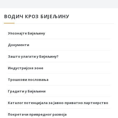
ВОДИЧ КРОЗ БИЈЕЉИНУ
Упознајте Бијељину
Документи
Зашто улагати у Бијељину?
Индустријске зоне
Трошкови пословања
Градити у Бијељини
Каталог потенцијала за Јавно-приватно партнерство
Покретачи привредног развоја