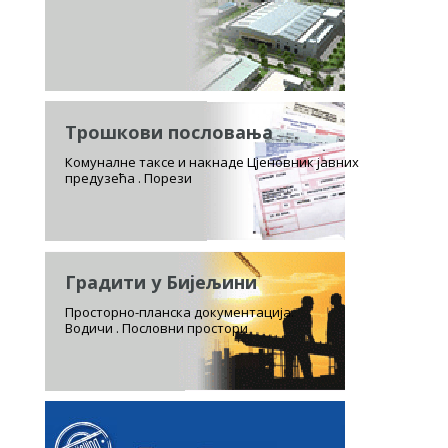
Трошкови пословања
Комуналне таксе и накнаде Цјеновник јавних
предузећа . Порези
Градити у Бијељини
Просторно-планска документација.
Водичи . Пословни простори