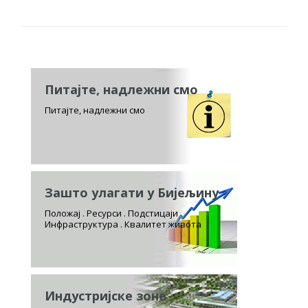
Питајте, надлежни смо
Питајте, надлежни смо
Зашто улагати у Бијељину
Положај . Ресурси . Подстицаји
Инфраструктура . Квалитет живота
Индустријске зоне