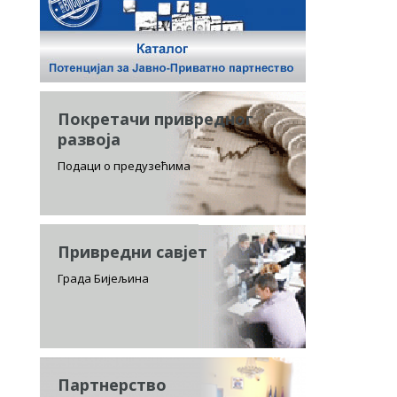
Покретачи привредног
развоја
Подаци о предузећима
Привредни савјет
Града Бијељина
Партнерство