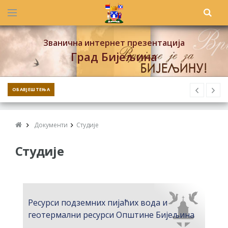
Званична интернет презентација
Град Бијељина
ОБАВЈЕШТЕЊА
Документи
Студије
Студије
Ресурси подземних пијаћих вода и
геотермални ресурси Општине Бијељина