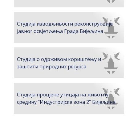
Студија изводљивости реконструкције
јавног освјетљења Града Бијељина
Студија о одрживом кориштењу и
заштити природних ресурса
Студија процјене утицаја на животну
средину "Индустријска зона 2" Бијељина