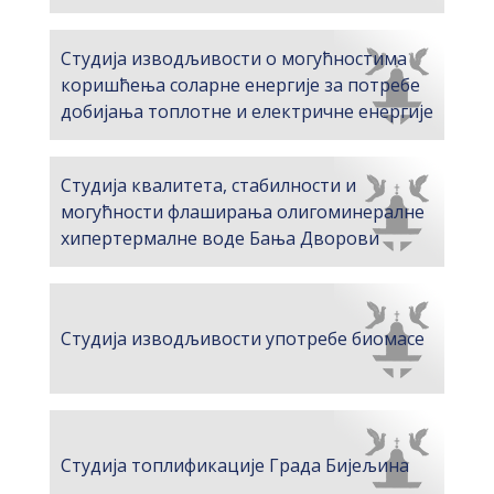
Студија изводљивости о могућностима
коришћења соларне енергије за потребе
добијања топлотне и електричне енергије
Студија квалитета, стабилности и
могућности флаширања олигоминералне
хипертермалне воде Бања Дворови
Студија изводљивости употребе биомасе
Студија топлификације Града Бијељина