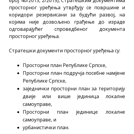
број: 40/2013, 2/2015), Стратешким документима
просторног уређења утврђују се површине и
коридори резервисани за будући развој, на
којима није дозвољено грађење до израде
одговарајућег спроведбеног документа
просторног уређења.
Стратешки документи просторног уређења су:
Просторни план Републике Српске,
Просторни план подручја посебне намјене
Републике Српске,
заједнички просторни план за територију
двије или више јединица локалне
самоуправе,
Просторни план јединице локалне
самоуправе, и
урбанистички план.