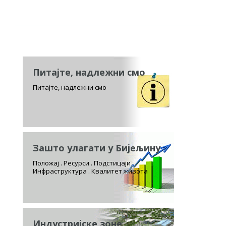
Питајте, надлежни смо
Питајте, надлежни смо
Зашто улагати у Бијељину
Положај . Ресурси . Подстицаји
Инфраструктура . Квалитет живота
Индустријске зоне