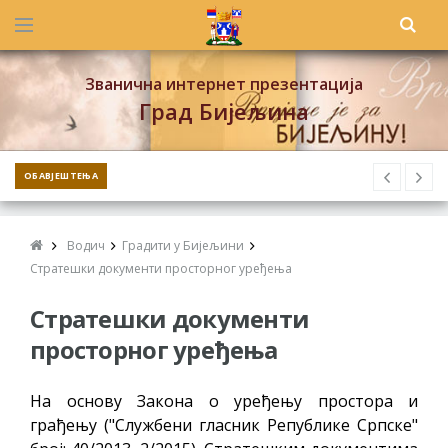
Званична интернет презентација
Град Бијељина
ОБАВЈЕШТЕЊА
Водич
Градити у Бијељини
Стратешки документи просторног уређења
Стратешки документи
просторног уређења
На основу Закона о уређењу простора и
грађењу ("Службени гласник Републике Српске"