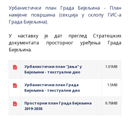
Урбанистички план Града Бијељина - План
намјене површина (секција у склопу ГИС-а
Града Бијељина).
У наставку је дат преглед Стратешких
документата просторног уређења Града
Бијељина.
Урбанистички план "Јања" у
1.01MB
Бијељини - текстуални дио
Урбанистички план Града
1.5MB
Бијељина - текстуални дио
Просторни план Града Бијељина
9.76MB
2019-2038