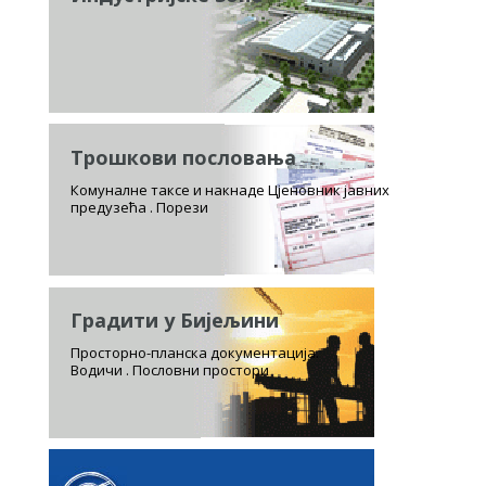
Трошкови пословања
Комуналне таксе и накнаде Цјеновник јавних
предузећа . Порези
Градити у Бијељини
Просторно-планска документација.
Водичи . Пословни простори