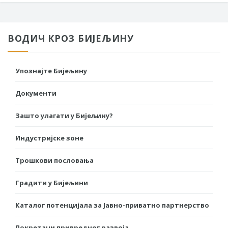
ВОДИЧ КРОЗ БИЈЕЉИНУ
Упознајте Бијељину
Документи
Зашто улагати у Бијељину?
Индустријске зоне
Трошкови пословања
Градити у Бијељини
Каталог потенцијала за Јавно-приватно партнерство
Покретачи привредног развоја