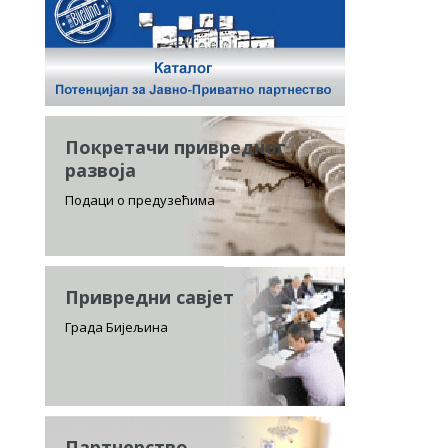
Покретачи привредног
развоја
Подаци о предузећима
Привредни савјет
Града Бијељина
Партнерство