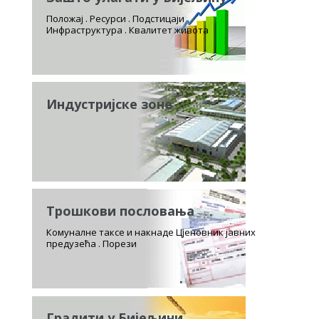
Положај . Ресурси . Подстицаји
Инфраструктура . Квалитет живота
Индустријске зоне
Трошкови пословања
Комуналне таксе и накнаде Цјеновник јавних
предузећа . Порези
Градити у Бијељини