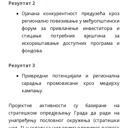
Резултат 2
Ојачана конкурентност предузећа кроз
регионално повезивање у међуопштински
форум за привлачење инвеститора и
стицање потребних вјештина за
искориштавање доступних програма и
фондова.
Резултат 3
Привредни потенцијали и регионална
сарадња промовисани кроз медијску
кампању.
Пројектне активности су базиране на
стратешком опредјељењу Града да ради на
унапређењу пословног окружења (стратешки
циљ 1), у складу са циљевима одрживог развоја: