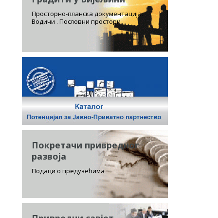
Просторно-планска документација.
Водичи . Пословни простори
Покретачи привредног
развоја
Подаци о предузећима