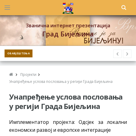
Званична интернет презентација
Град Бијељина
ОБАВЈЕШТЕЊА
Пројекти
Унапређење услова пословања у регији Града Бијељина
Унапређење услова пословања
у регији Града Бијељина
Имплементатор пројекта: Одсјек за локални
економски развој и европске интеграције