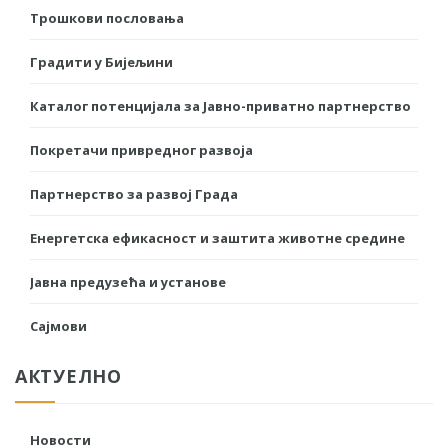
Трошкови пословања
Градити у Бијељини
Каталог потенцијала за Јавно-приватно партнерство
Покретачи привредног развоја
Партнерство за развој Града
Енергетска ефикасност и заштита животне средине
Јавна предузећа и установе
Сајмови
АКТУЕЛНО
Новости