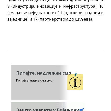
9 (индустрија, иновације и инфраструктура), 10
(смањење неједнакости), 11 (одрживи градови и
заједнице) и 17 (партнерством до циљева).
Питајте, надлежни смо
Питајте, надлежни смо
Зашто улагати у Бијељину