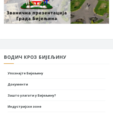
ВОДИЧ КРОЗ БИЈЕЉИНУ
Упознајте Бијељину
Документи
Зашто улагати у Бијељину?
Индустријске зоне