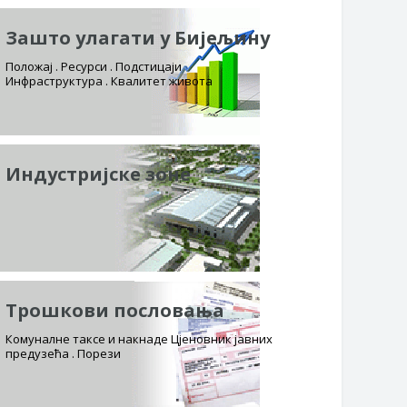
Зашто улагати у Бијељину
Положај . Ресурси . Подстицаји
Инфраструктура . Квалитет живота
Индустријске зоне
Трошкови пословања
Комуналне таксе и накнаде Цјеновник јавних
предузећа . Порези