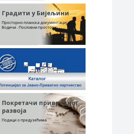
Градити у Бијељини
Просторно-планска документација.
Водичи . Пословни простори
Покретачи привредног
развоја
Подаци о предузећима