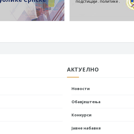
подстицаји . политике .
АКТУЕЛНО
Новости
Обавјештења
Конкурси
Јавне набавке