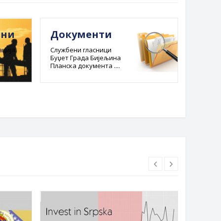
ини
Документи
Е-ре
адм
ција.
Службени гласници
Буџет Града Бијељина
пост
Планска документа ....