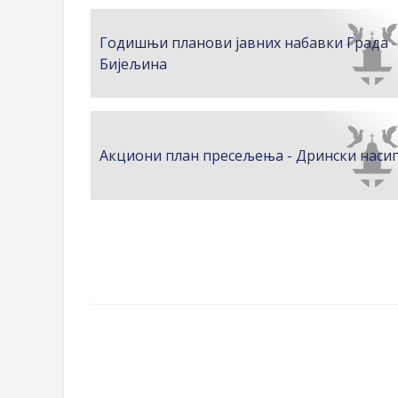
Годишњи планови јавних набавки Града
Бијељина
Акциони план пресељења - Дрински наси