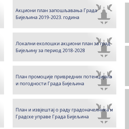
Акциони план запошљавања Града
Бијељина 2019-2023. година
Локални еколошки акциони план за град
Бијељину за период 2018-2028
План промоције привредних потенцијала
и погодности Града Бијељина
План и извјештај о раду градоначелника и
Градске управе Града Бијељина