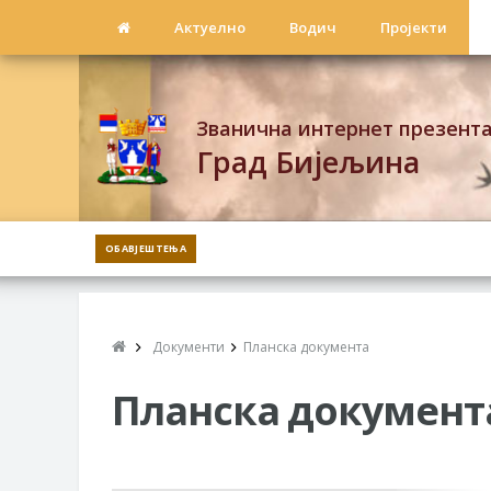
Актуелно
Водич
Пројекти
Званична интернет презент
Град Бијељина
ОБАВЈЕШТЕЊА
Документи
Планска документа
Планска документ