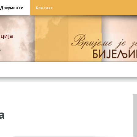
Документи
Контакт
ација
а