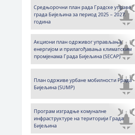
Средњорочни план рада Градске управе
града Бијељина за период 2025 – 2027.
година
Акциони план одрживог управљања
енергијом и прилагођавања климатским
промјенама Града Бијељина (SECAP)
План одрживе урбане мобилности Града
Бијељина (SUMP)
Програм изградње комуналне
инфраструктуре на територији Града
Бијељина