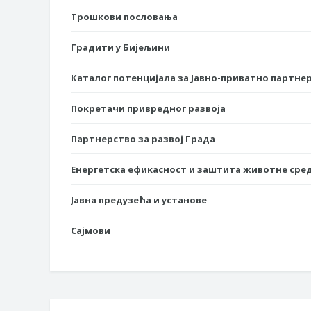
Трошкови пословања
Градити у Бијељини
Каталог потенцијала за Јавно-приватно партне
Покретачи привредног развоја
Партнерство за развој Града
Енергетска ефикасност и заштита животне сре
Јавна предузећа и установе
Сајмови