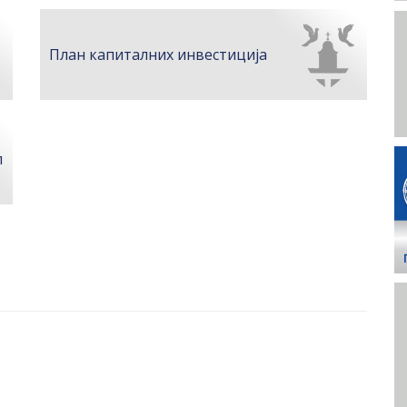
План капиталних инвестиција
п