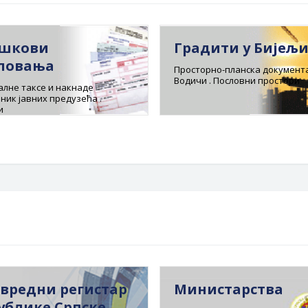
шкови
Градити у Бијељ
ловања
Просторно-планска документа
Водичи . Пословни простори
лне таксе и накнаде
ник јавних предузећа .
и
вредни регистар
Министарства
ублике Српске