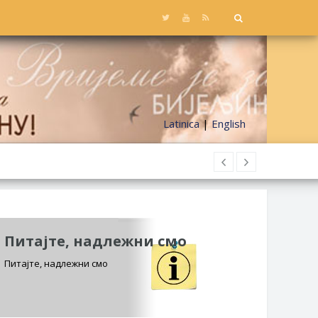
Latinica
|
English
Питајте, надлежни смо
Питајте, надлежни смо