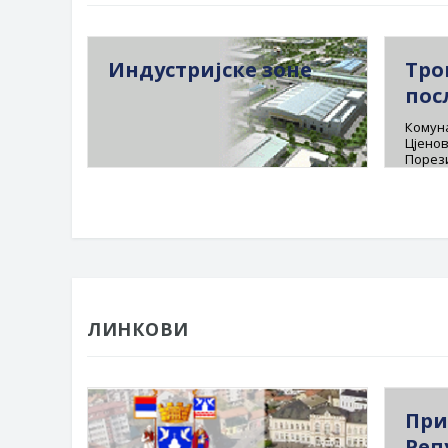
Индустријске зоне
Тро
пос
Комуна
Цјенов
Порез
ЛИНКОВИ
При
Реп