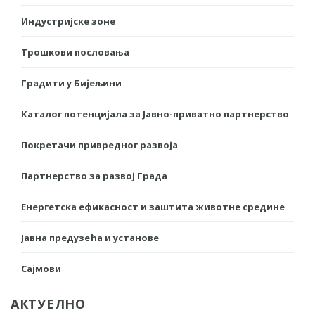
Индустријске зоне
Трошкови пословања
Градити у Бијељини
Каталог потенцијала за Јавно-приватно партнерство
Покретачи привредног развоја
Партнерство за развој Града
Енергетска ефикасност и заштита животне средине
Јавна предузећа и установе
Сајмови
АКТУЕЛНО