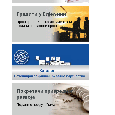
Градити у Бијељини
Просторно-планска документација.
Водичи . Пословни простори
Покретачи привредног
развоја
Подаци о предузећима