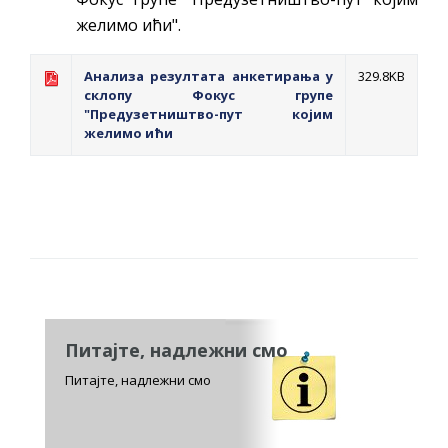
желимо ићи".
Анализа резултата анкетирања у
329.8KB
склопу Фокус групе
"Предузетништво-пут којим
желимо ићи
Питајте, надлежни смо
Питајте, надлежни смо