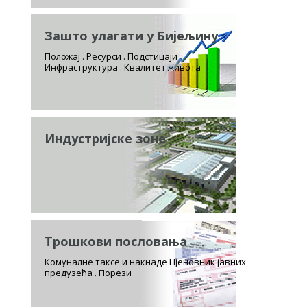
Зашто улагати у Бијељину
Положај . Ресурси . Подстицаји
Инфраструктура . Квалитет живота
Индустријске зоне
Трошкови пословања
Комуналне таксе и накнаде Цјеновник јавних
предузећа . Порези