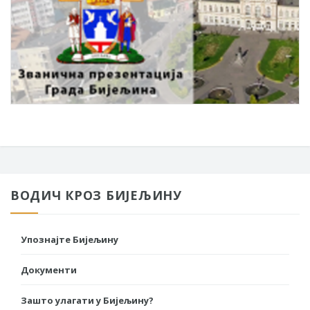
ВОДИЧ КРОЗ БИЈЕЉИНУ
Упознајте Бијељину
Документи
Зашто улагати у Бијељину?