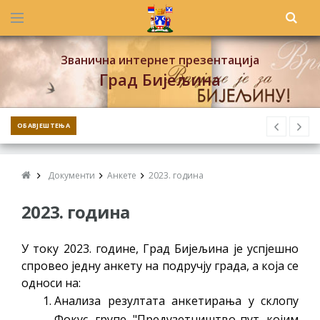
Званична интернет презентација
Град Бијељина
ОБАВЈЕШТЕЊА
Документи
Анкете
2023. година
2023. година
У току 2023. године, Град Бијељина је успјешно
спровео једну анкету на подручју града, а која се
односи на:
Анализа резултата анкетирања у склопу
Фокус групе "Предузетништво-пут којим