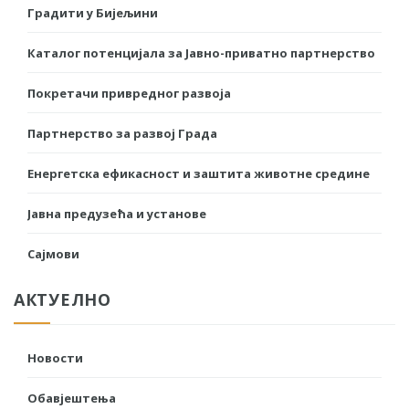
Градити у Бијељини
Каталог потенцијала за Јавно-приватно партнерство
Покретачи привредног развоја
Партнерство за развој Града
Енергетска ефикасност и заштита животне средине
Јавна предузећа и установе
Сајмови
АКТУЕЛНО
Новости
Обавјештења