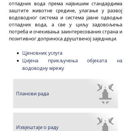
отпадних вода према највишим стандардима
заштите животне средине, улагање у развој
водоводног система и система јавне одводње
отпадних вода, а све у циљу задовољења
потреба и очекивања заинтересованих страна и
позитивног доприноса друштвеној заједници.
Цјеновник услуга
Цијена прикључења објеката на
водоводну мрежу
Планови рада
Извјештаји о раду