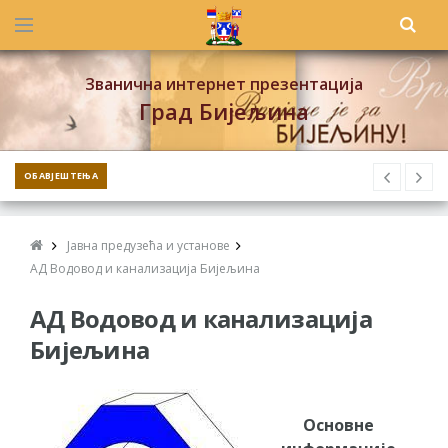
Званична интернет презентација
Град Бијељина
ОБАВЈЕШТЕЊА
Јавна предузећа и установе
АД Водовод и канализација Бијељина
АД Водовод и канализација
Бијељина
Основне