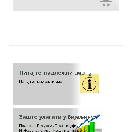
Питајте, надлежни смо
Питајте, надлежни смо
Зашто улагати у Бијељину
Положај . Ресурси . Подстицаји
Инфраструктура . Квалитет живота