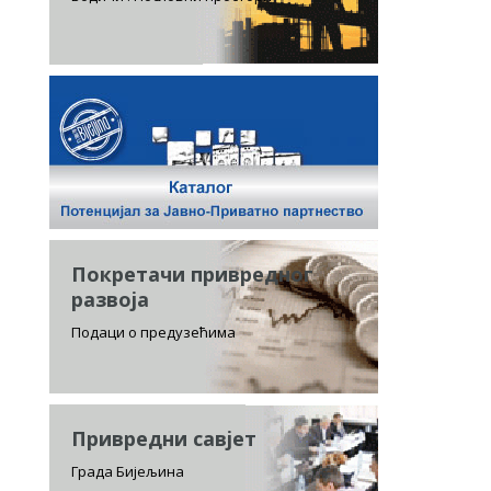
Покретачи привредног
развоја
Подаци о предузећима
Привредни савјет
Града Бијељина