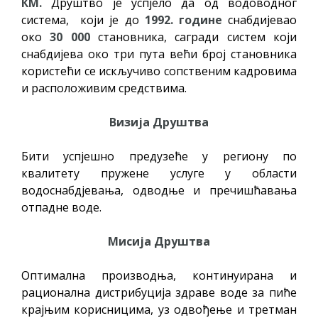
КМ.
Друштво је успјело да од водоводног
система, који је до
1992. године
снабдијевао
око
30 000
становника, сагради систем који
снабдијева око три пута већи број становника
користећи се искључиво сопственим кадровима
и расположивим средствима.
Визија Друштва
Бити успјешно предузеће у региону по
квалитету пружене услуге у области
водоснабдјевања, одводње и пречишћавања
отпадне воде.
Мисија Друштва
Оптимална производња, континуирана и
рационална дистрибуција здраве воде за пиће
крајњим корисницима, уз одвођење и третман