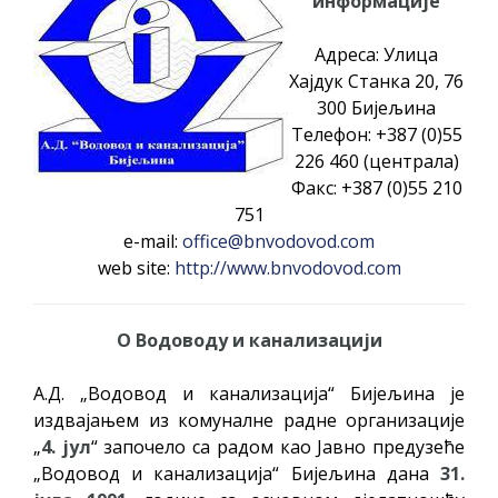
информације
Адреса: Улица
Хајдук Станка 20, 76
300 Бијељина
Teлефон: +387 (0)55
226 460 (централа)
Факс: +387 (0)55 210
751
e-mail:
office@bnvodovod.com
web site:
http://www.bnvodovod.com
О Водоводу и канализацији
А.Д. „Водовод и канализација“ Бијељина је
издвајањем из комуналне радне организације
„
4. јул
“ започело са радом као Јавно предузеће
„Водовод и канализација“ Бијељина дана
31.