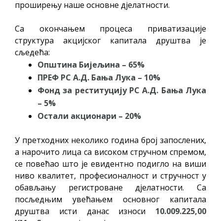
проширењу наше основне дјелатности.
Са окончањем процеса приватизације
структура акцијског капитала друштва је
сљедећа:
Општина Бијељина – 65%
ПРЕФ РС А.Д. Бања Лука – 10%
Фонд за реституцију РС А.Д. Бања Лука
– 5%
Остали акционари – 20%
У претходних неколико година број запослених,
а нарочито лица са високом стручном спремом,
се повећао што је евидентно подигло на виши
ниво квалитет, професионалност и стручност у
обављању регистроване дјелатности. Са
посљедњим увећањем основног капитала
друштва исти данас износи
10.009.225,00