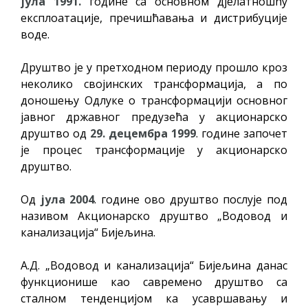
јула 1991.
године са основном дјелатношћу
експлоатације, пречишћавања и дистрибуције
воде.
Друштво је у претходном периоду прошло кроз
неколико својинских трансформација, а по
доношењу Одлуке о трансформацији основног
јавног државног предузећа у акционарско
друштво од
29. децембра 1999
. године започет
је процес трансформације у акционарско
друштво.
Од
јула 2004
. године ово друштво послује под
називом Акционарско друштво „Водовод и
канализација“ Бијељина.
А.Д. „Водовод и канализација“ Бијељина данас
функционише као савремено друштво са
сталном тенденцијом ка усавршавању и