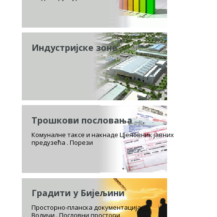
Индустријске зоне
Трошкови пословања
Комуналне таксе и накнаде Цјеновник јавних
предузећа . Порези
Градити у Бијељини
Просторно-планска документација.
Водичи . Пословни простори