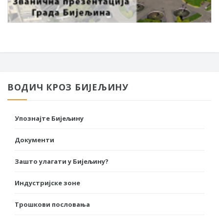
ВОДИЧ КРОЗ БИЈЕЉИНУ
Упознајте Бијељину
Документи
Зашто улагати у Бијељину?
Индустријске зоне
Трошкови пословања