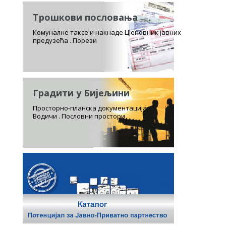
Трошкови пословања
Комуналне таксе и накнаде Цјеновник јавних
предузећа . Порези
Градити у Бијељини
Просторно-планска документација.
Водичи . Пословни простори