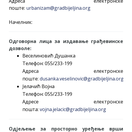
Адреса електронске
поште:
urbanizam@gradbijeljina.org
Начелник:
Одговорна лица за издавање грађевинске
дозволе:
Веселиновић Душанка
Телефон: 055/233-199
Адреса електронске
поште:
dusanka.veselinovic@gradbijeljina.org
Јелачић Војна
Телефон: 055/233-199
Адресе електронске
пошта:
vojna.jelacic@gradbijeljina.org
Одјељење за просторно уређење врши