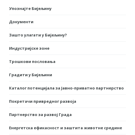
Упознајте Бијељину
Документи
Зашто улагати у Бијељину?
Индустријске зоне
Трошкови пословања
Градити у Бијељини
Каталог потенцијала за Јавно-приватно партнерство
Покретачи привредног развоја
Партнерство за развој Града
Енергетска ефикасност и заштита животне средине