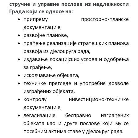
стручне
и управне послове из надлежности
Града који се односе на:
припрему просторно-планске
документације,
развојне планове,
праћење реализације стратешких планова
развоја из дјелокруга рада,
издавање локацијских услова и одобрења
за грађење,
исколчавање објеката,
техничке прегледе и употребне дозволе
изграђених објеката,
контролу инвестиционо-техничке
документације,
легализације бесправно изграђених
објеката као и друге послове који му се
посебним актима ставе у дјелокруг рада.