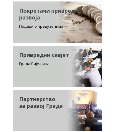
Покретачи привредног
развоја
Подаци о предузећима
Привредни савјет
Града Бијељина
Партнерство
за развој Града