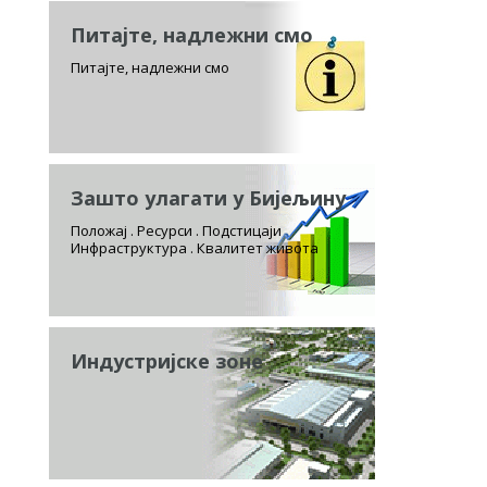
Питајте, надлежни смо
Питајте, надлежни смо
Зашто улагати у Бијељину
Положај . Ресурси . Подстицаји
Инфраструктура . Квалитет живота
Индустријске зоне