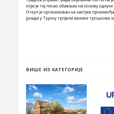
који је тај посао обављао на основу одлу
Откуп је организован на захтјев произвођач
јунади у Турску трпјели велике трошкове з
ВИШЕ ИЗ КАТЕГОРИЈЕ