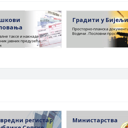
шкови
Градити у Бијељ
ловања
Просторно-планска документа
Водичи . Пословни простори
лне таксе и накнаде
ник јавних предузећа .
и
вредни регистар
Министарства
ублике Српске