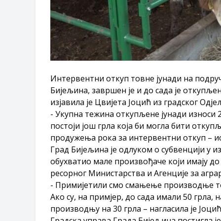
​Интервентни откуп товне јунади на подруч
Бијељина, завршен је и до сада је откупље
изјавила је Цвијета Јоцић из градског Од
- Укупна тежина откупљене јунади износи 
постоји још грла која би могла бити откуп
продужења рока за интервентни откуп – ис
Град Бијељина је одлуком о субвенцији у и
обухватио мале произвођаче који имају до 
ресорног Mинистарства и Агенције за агра
- Примијетили смо смањење производње тов
Ако су, на примјер, до сада имали 50 грла, 
производњу на 30 грла – нагласила је Јоцић
Градска управа Града Бијељина постигла ј