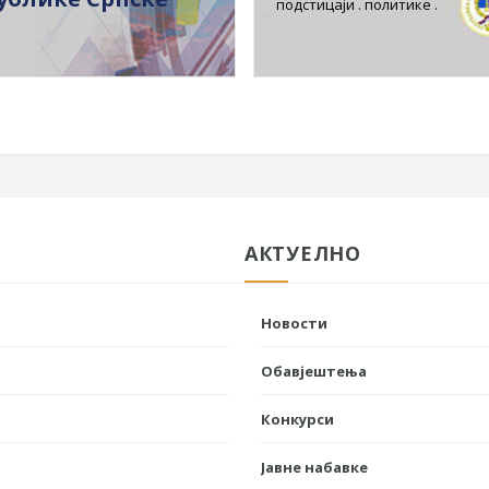
подстицаји . политике .
АКТУЕЛНО
Новости
Обавјештења
Конкурси
Јавне набавке