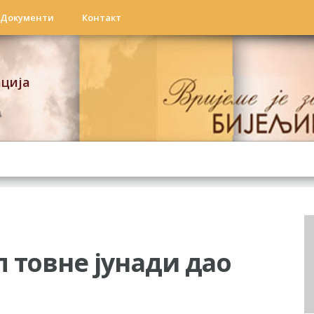
Документи
Контакт
ација
 товне јунади дао