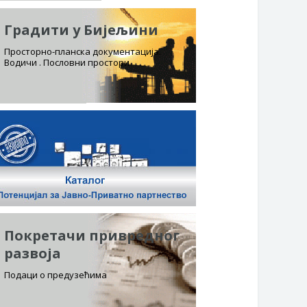
Градити у Бијељини
Просторно-планска документација.
Водичи . Пословни простори
Покретачи привредног
развоја
Подаци о предузећима