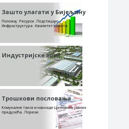
Зашто улагати у Бијељину
Положај . Ресурси . Подстицаји
Инфраструктура . Квалитет живота
Индустријске зоне
Трошкови пословања
Комуналне таксе и накнаде Цјеновник јавних
предузећа . Порези