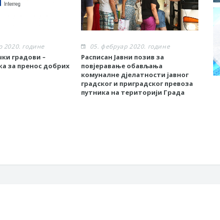
р 2020. године
05. фебруар 2020. године
0
ки градови –
Расписан Jавни позив за
Отв
а за пренос добрих
повјеравање обављања
под
комуналне дјелатности јавног
сам
градског и приградског превоза
у 20
путника на територији Града