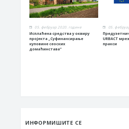
05. фебруар 2020. године
05. фебруа
Исплаћена средства у оквиру
Предузетнич
пројекта „Суфинансирање
URBACT мреж
куповине сеоских
пракси
домаћинстава“
ИНФОРМИШИТЕ СЕ