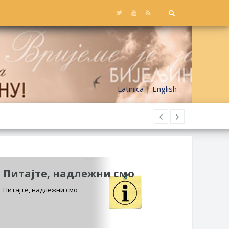
Latinica
|
English
Питајте, надлежни смо
Питајте, надлежни смо