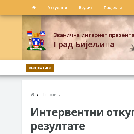
Актуелно
Водич
Пројекти
Званична интернет презент
Град Бијељина
ОБАВЈЕШТЕЊА
Новости
Интервентни откуп
резултате