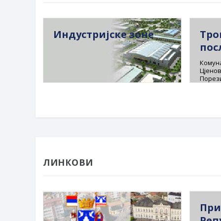
Индустријске зоне
Тро
пос
Комуна
Цјенов
Порез
ЛИНКОВИ
При
Реп