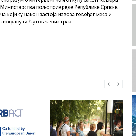
ке Министарства пољопривреде Републике Српске.
а који су након застоја извоза говеђег меса и
а исхрану већ утовљених грла.