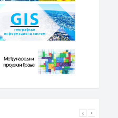
5. фебруар 2020. године
05. фебруар 2020. године
орен Јавни позив за додјелу
Представници Града Бијељина
стицајних средстава за
на дискусији о слободним
озапошљавање предузетника
зонама на Јахорина економск
25. години
форуму