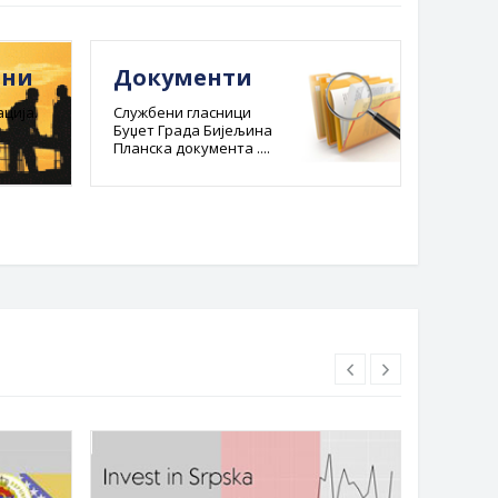
ини
Документи
Е-ре
адм
ција.
Службени гласници
Буџет Града Бијељина
пост
Планска документа ....