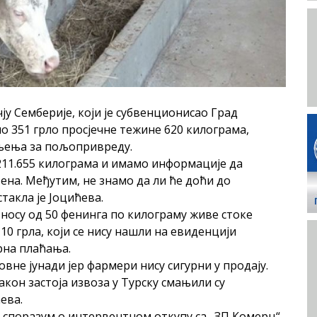
ју Семберије, који је субвенционисао Град
но 351 грло просјечне тежине 620 килограма,
јељења за пољопривреду.
211.655 килограма и имамо информације да
љена. Међутим, не знамо да ли ће доћи до
такла је Јоцићева.
зносу од 50 фенинга по килограму живе стоке
10 грла, који се нису нашли на евиденцији
рна плаћања.
не јунади јер фармери нису сигурни у продају.
након застоја извоза у Турску смањили су
ева.
е споразум о интервентном откупу са „ЗП Комерц“