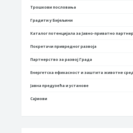
Трошкови пословања
Градити у Бијељини
Каталог потенцијала за Јавно-приватно партне
Покретачи привредног развоја
Партнерство за развој Града
Енергетска ефикасност и заштита животне сре
Јавна предузећа и установе
Сајмови