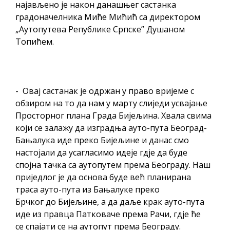
најављено је након данашњег састанка
градоначелника Миће Мићић са директором
„Аутопутева Републике Српске” Душаном
Топићем.
- Овај састанак је одржан у право вријеме с
обзиром на то да нам у марту слиједи усвајање
Просторног плана Града Бијељина. Хвала свима
који се залажу да изградња ауто-пута Београд-
Бањалука иде преко Бијељине и данас смо
настојали да усагласимо идеје гдје да буде
спојна тачка са аутопутем према Београду. Наш
приједлог је да основа буде већ планирана
траса ауто-пута из Бањалуке преко
Брчког до Бијељине, а да даље крак ауто-пута
иде из правца Патковаче према Рачи, гдје ће
се спајати се на аутопут према Београду.