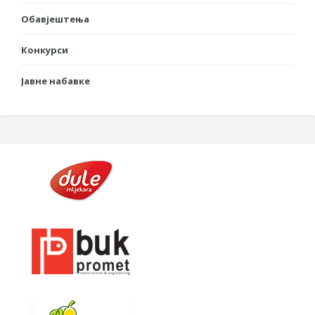
Обавјештења
Конкурси
Јавне набавке