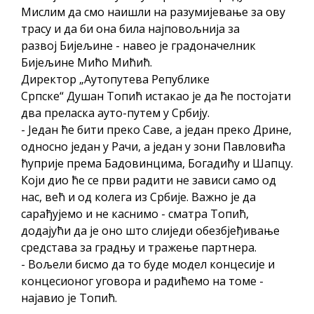
Мислим да смо наишли на разумијевање за ову
трасу и да би она била најповољнија за
развој Бијељине - навео је градоначелник
Бијељине Мићо Мићић.
Директор „Аутопутева Републике
Српске“ Душан Топић истакао је да ће постојати
два преласка ауто-путем у Србију.
- Један ће бити преко Саве, а један преко Дрине,
односно један у Рачи, а један у зони Павловића
ћуприје према Бадовинцима, Богадићу и Шапцу.
Који дио ће се први радити не зависи само од
нас, већ и од колега из Србије. Важно је да
сарађујемо и не каснимо - сматра Топић,
додајући да је оно што слиједи обезбјеђивање
средстава за градњу и тражење партнера.
- Вољели бисмо да то буде модел концесије и
концесионог уговора и радићемо на томе -
најавио је Топић.