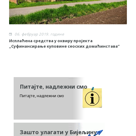
06. фебруар 2019. године
Исплаћена средства у оквиру пројекта
П
„Суфинансирање куповине сеоских домаћинстава“
д
Питајте, надлежни смо
Питајте, надлежни смо
Зашто улагати у Бијељину