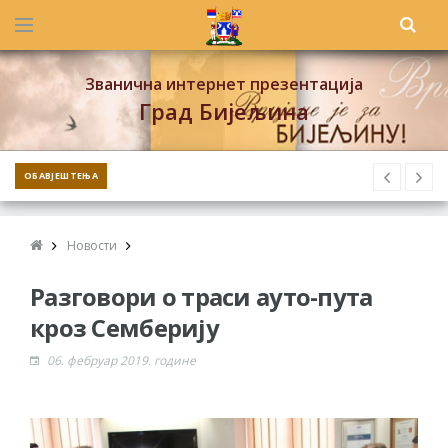
Званична интернет презентација
Град Бијељина
ОБАВЈЕШТЕЊА
Новости
Разговори о траси ауто-пута
кроз Семберију
06. фебруар 2019. године