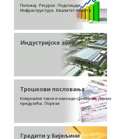
Положај . Ресурси . Подстицаји
Инфраструктура . Квалитет живота
Индустријске зоне
Трошкови пословања
Комуналне таксе и накнаде Цјеновник јавних
предузећа . Порези
Градити у Бијељини