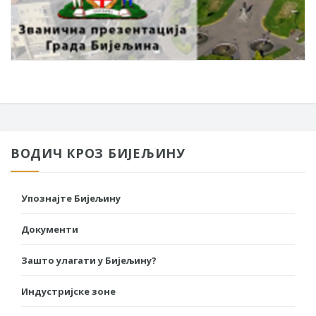
ВОДИЧ КРОЗ БИЈЕЉИНУ
Упознајте Бијељину
Документи
Зашто улагати у Бијељину?
Индустријске зоне