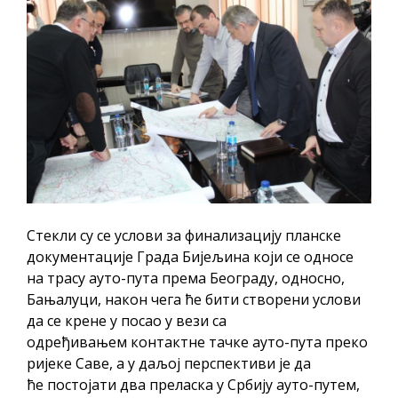
Стекли су се услови за финализацију планске
документације Града Бијељина који се односе
на трасу ауто-пута према Београду, односно,
Бањалуци, након чега ће бити створени услови
да се крене у посао у вези са
одређивањем контактне тачке ауто-пута преко
ријеке Саве, а у даљој перспективи је да
ће постојати два преласка у Србију ауто-путем,