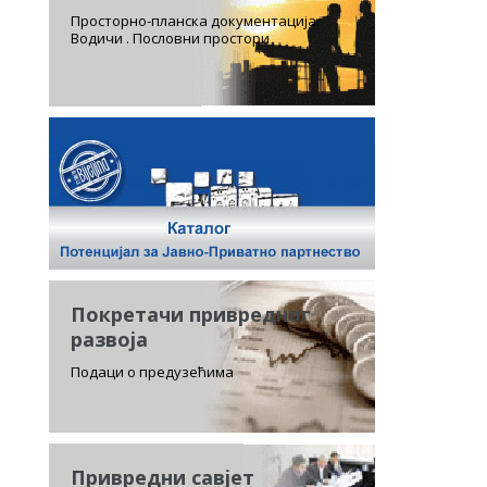
Просторно-планска документација.
Водичи . Пословни простори
Покретачи привредног
развоја
Подаци о предузећима
Привредни савјет