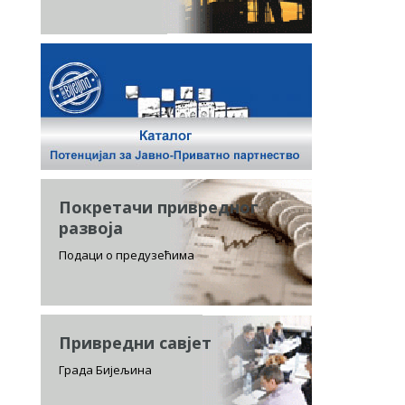
Покретачи привредног
развоја
Подаци о предузећима
Привредни савјет
Града Бијељина