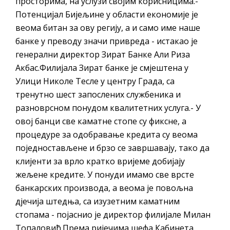
просторима, на услузи својим корисницима.-
Потенцијал Бијељине у области економије је
веома битан за ову регију, а и само име наше
банке у преводу значи привреда - истакао је
генерални директор Зират Банке Али Риза
Акбас.Филијала Зират банке је смјештена у
Улици Николе Тесле у центру Града, са
тренутно шест запослених службеника и
разноврсном понудом квалитетних услуга.- У
овој банци све каматне стопе су фиксне, а
процедуре за одобравање кредита су веома
поједностављене и брзо се завршавају, тако да
клијенти за врло кратко вријеме добијају
жељене кредите. У понуди имамо све врсте
банкарских производа, а веома је повољна
дјечија штедња, са изузетним каматним
стопама - појаснио је директор филијале Милан
Топаловић.Према ријечима шефа Кабинета