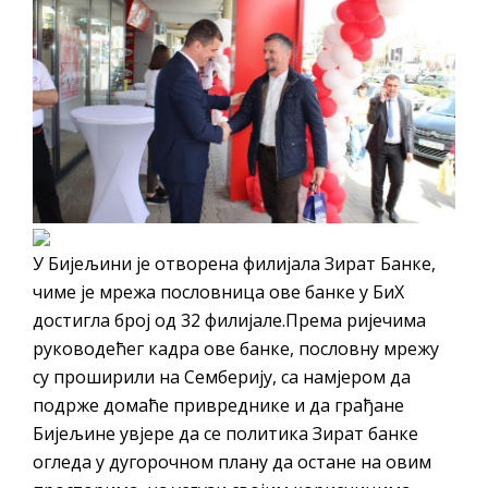
У Бијељини је отворена филијала Зират Банке,
чиме је мрежа пословница ове банке у БиХ
достигла број од 32 филијале.Према ријечима
руководећег кадра ове банке, пословну мрежу
су проширили на Семберију, са намјером да
подрже домаће привреднике и да грађане
Бијељине увјере да се политика Зират банке
огледа у дугорочном плану да остане на овим