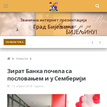
Званична интернет презентација
Град Бијељина
ОБАВЈЕШТЕЊА
Новости
Зират Банка почела са
пословањем и у Семберији
13. април 2018. године