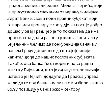
градоначелника Бијељине Милета Пејчића, који
је присуствовао свечаном отварању Филијале
Зират Банке, сваки нови правни субјекат који
отвара или проширује своју дјелатност је добро
дошао у овај Град, јер је то показатељ да има
простора за даљи развој тржишта капитала у
Бијељини.- Желимо да конкуренција банака у
нашем Граду допринесе да што јефтинији
капитал дође до наших пословних субјеката.
Такође, ова банка ће отворити нова радна
мјеста у Бијељини, што је од изузетног значаја -
истакао је Пејчић, додајући да Градска управа
жели да се ова банка квалитетом избори за што
бољу позицију у банкарском сектору.