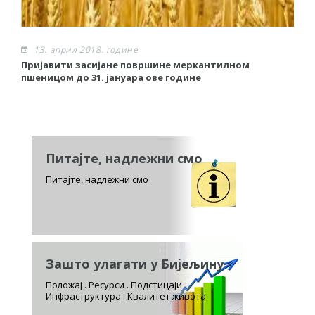
13. април 2018. године
Пријавити засијане површине меркантилном
Р
пшеницом до 31. јануара ове године
Питајте, надлежни смо
Питајте, надлежни смо
Зашто улагати у Бијељину
Положај . Ресурси . Подстицаји
Инфраструктура . Квалитет живота