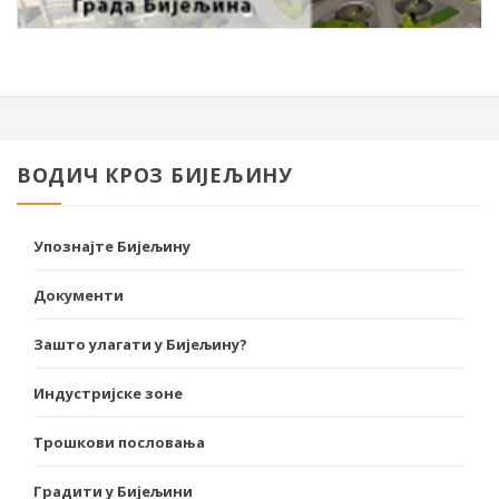
ВОДИЧ КРОЗ БИЈЕЉИНУ
Упознајте Бијељину
Документи
Зашто улагати у Бијељину?
Индустријске зоне
Трошкови пословања
Градити у Бијељини