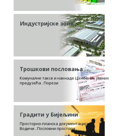
Индустријске зоне
Трошкови пословања
Комуналне таксе и накнаде Цјеновник јавних
предузећа . Порези
Градити у Бијељини
Просторно-планска документација.
Водичи . Пословни простори