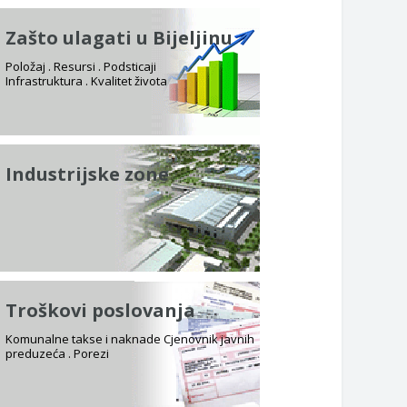
Zašto ulagati u Bijeljinu
Položaj . Resursi . Podsticaji
Infrastruktura . Kvalitet života
Industrijske zone
Troškovi poslovanja
Komunalne takse i naknade Cjenovnik javnih
preduzeća . Porezi