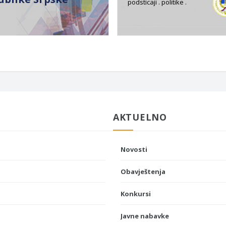
podsticaji . politike .
AKTUELNO
Novosti
Obavještenja
Konkursi
Javne nabavke