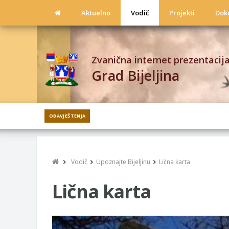
Aktuelno
Vodič
Projekti
Dok
Zvanična internet prezentacij
Grad Bijeljina
OBAVJEŠTENJA
Vodič
Upoznajte Bijeljinu
Lična karta
Lična karta