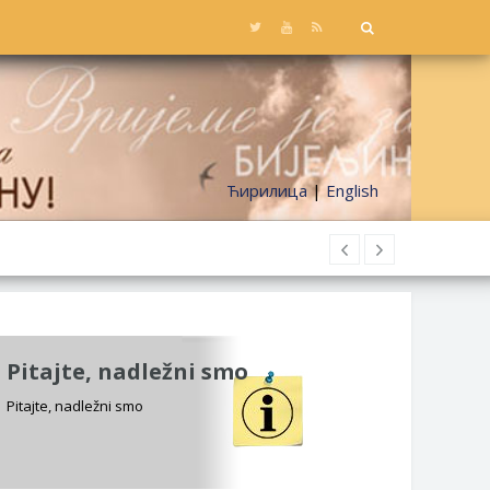
Ћирилица
|
English
Pitajte, nadležni smo
Pitajte, nadležni smo