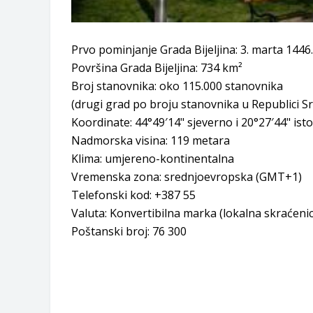
Prvo pominjanje Grada Bijeljina: 3. marta 1446
Površina Grada Bijeljina: 734 km²
Broj stanovnika: oko 115.000 stanovnika
(drugi grad po broju stanovnika u Republici S
Koordinate: 44°49′14" sjeverno i 20°27′44" ist
Nadmorska visina: 119 metara
Klima: umjereno-kontinentalna
Vremenska zona: srednjoevropska (GMT+1)
Telefonski kod: +387 55
Valuta: Konvertibilna marka (lokalna skraćen
Poštanski broj: 76 300