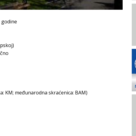
. godine
rpskoj)
očno
ica: KM; međunarodna skraćenica: BAM)