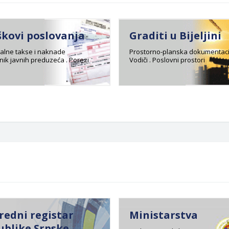
škovi poslovanja
Graditi u Bijeljini
lne takse i naknade
Prostorno-planska dokumentaci
ik javnih preduzeća . Porezi
Vodiči . Poslovni prostori
redni registar
Ministarstva
ublike Srpske