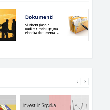
Dokumenti
E-re
admi
ja.
Službeni glasnici
Budžet Grada Bijeljina
post
Planska dokumenta ....