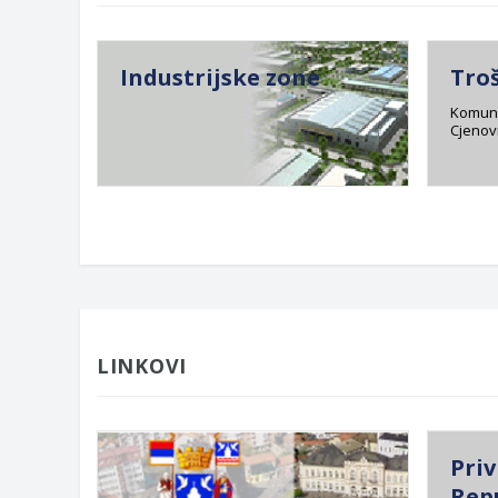
Industrijske zone
Tro
Komuna
Cjenovn
LINKOVI
Priv
Rep