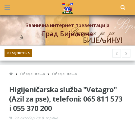
Званична интернет презентација
Град Бијељина
ОБАВЈЕШТЕЊА
Обавјештења
Обавјештења
Higijeničarska služba "Vetagro"
(Azil za pse), telefoni: 065 811 573
i 055 370 200
29. октобар 2018. године