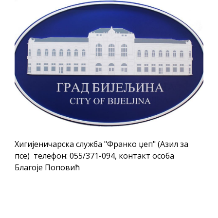
Хигијеничарска служба "Франко џеп" (Азил за
псе) телефон: 055/371-094, контакт особа
Благоје Поповић