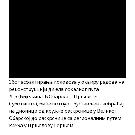
Због асфалтирања коловоза у оквиру радова на
реконструкцији дијела локалног пута
Л-5 (Бијељина-В.Обарска-Г.Црњелово-
Суботиште), биће потпуо обустављен саобраћај
на дионици од кружне раскрснице у Великој
Обарској до раскрснице са регионалним путем
Р459а у Црњелову Горњем.