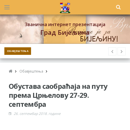
Званична интернет презентација
Град Бијељина
ОБАВЈЕШТЕЊА
Обавјештења
Обустава саобраћаја на путу
према Црњелову 27-29.
септембра
26. септембар 2018. године