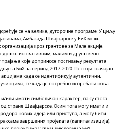
сређује се на велике, дугорочне програме. У циљу
тивама, Амбасада Швајцарске у БиХ може
 организација кроз грантове за Мале акције.
 подршке иновативним, малим и друштвено
трајања које доприносе постизању резултата
дњу са БиХ за период 2017-2020. Постоји значајан
 акцијама када се идентификују аутентични,
учинцима, те када је потребно испробати нова
и/или имати симболичан карактер, па су стога
 од стране Швајцарске. Осим тога могу имати и
одора нових идеја или приступа, а могу бити
раксама завршених пројеката (капитализација).
шке пројектима у свим дијеловима БиХ.