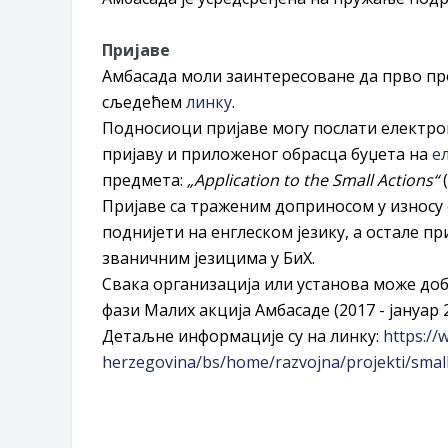
Пријаве
Амбасада моли заинтересоване да прво пр
сљедећем
линку
.
Подносиоци пријаве могу послати електро
пријаву и приложеног обрасца буџета на
е
предмета:
„Application to the Small Actions“
(
Пријаве са траженим доприносом у износу о
поднијети на енглеском језику, а остале пр
званичним језицима у БиХ.
Свака организација или установа може доби
фази Малих акција Амбасаде (2017 - јануар 2
Детаљне информације су на линку:
https://
herzegovina/bs/home/razvojna/projekti/small