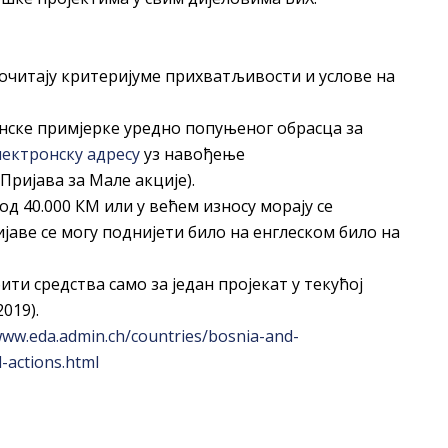
очитају критеријуме прихватљивости и услове на
нске примјерке уредно попуњеног обрасца за
лектронску адресу
уз навођење
Пријава за Мале акције).
д 40.000 КМ или у већем износу морају се
ијаве се могу поднијети било на енглеском било на
ти средства само за један пројекат у текућој
019).
www.eda.admin.ch/countries/bosnia-and-
-actions.html