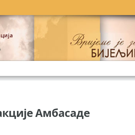
ација
акције Амбасаде