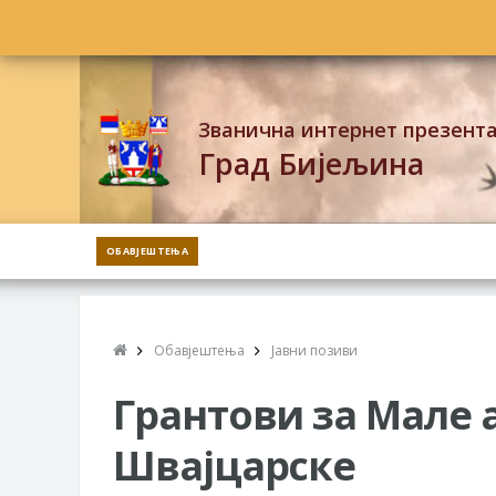
Званична интернет презент
Град Бијељина
ОБАВЈЕШТЕЊА
Обавјештења
Јавни позиви
Грантови за Мале 
Швајцарске