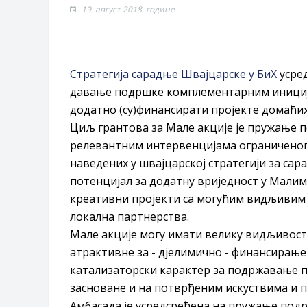
19. август 2018. године
Стратегија сарадње Швајцарске у БиХ
усред
давање подршке комплементарним иниција
додатно (су)финансирати пројекте домаћих
Циљ грантова за Мале акције је пружање
релевантним интервенцијама ограниченог 
наведених у швајцарској стратегији за сара
потенцијал за додатну вриједност у Малим
креативни пројекти са могућим видљивим 
локална партнерства.
Мале акције могу имати велику видљивост 
атрактивне за - дјелимично - финансирање
катализаторски карактер за подржавање пр
заснованe и на потврђеним искуствима и п
Амбасада је усредсређена на пружање подр